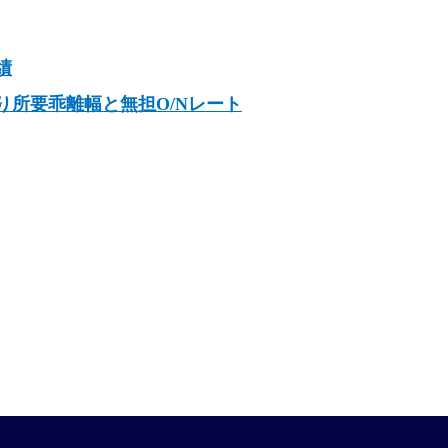
績
り所要乖離幅と無担O/Nレート