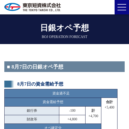
日銀オペ予想
BOJ OPERATION FORECAST
■ 8月7日の日銀オペ予想
8月7日の資金需給予想
資金過不足
資金需給予想
合計
+5,400
銀行券
-100
計
+4,700
財政等
+4,800
オペ確定分