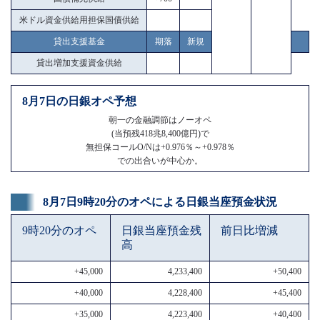
米ドル資金供給用担保国債供給
貸出支援基金
期落
新規
貸出増加支援資金供給
8月7日の日銀オペ予想
朝一の金融調節はノーオペ
(当預残418兆8,400億円)で
無担保コールO/Nは+0.976％～+0.978％
での出合いが中心か。
8月7日9時20分のオペによる日銀当座預金状況
9時20分のオペ
日銀当座預金残
前日比増減
高
+45,000
4,233,400
+50,400
+40,000
4,228,400
+45,400
+35,000
4,223,400
+40,400