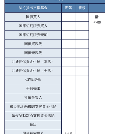
除く貸出支援基金
期落
新規
国債買入
計
+700
国庫短期証券買入
国庫短期証券売却
国債買現先
国債売現先
共通担保資金供給（本店）
共通担保資金供給（全店）
CP買現先
手形売出
社債等買入
被災地金融機関支援資金供給
気候変動対応支援資金供給
貸出
国債補完供給
+700