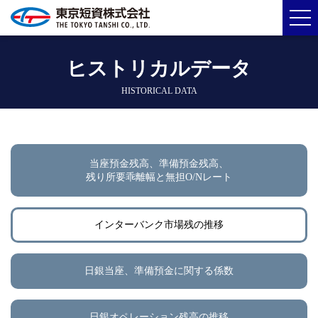
ヒストリカルデータ
HISTORICAL DATA
当座預金残高、準備預金残高、
残り所要乖離幅と無担O/Nレート
インターバンク市場残の推移
日銀当座、準備預金に関する係数
日銀オペレーション残高の推移