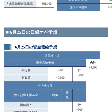
└
非準備預金先残高
301,100
進捗率乖離幅
+69
■ 6月25日の日銀オペ予想
6月25日の資金需給予想
資金過不足
資金需給予想
合計
+9,900
銀行券
-600
計
+9,000
財政等
+9,600
オペ確定分
新
除く貸出支援基金
期落
規
国債買入
計
+900