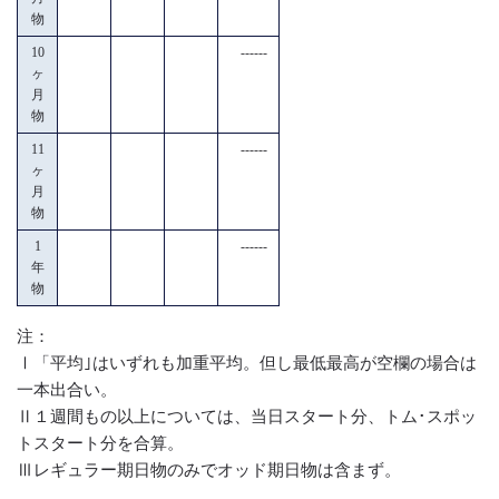
物
10
------
ヶ
月
物
11
------
ヶ
月
物
1
------
年
物
注：
Ⅰ「平均｣はいずれも加重平均。但し最低最高が空欄の場合は
一本出合い。
Ⅱ１週間もの以上については、当日スタート分、トム･スポッ
トスタート分を合算。
Ⅲレギュラー期日物のみでオッド期日物は含まず。