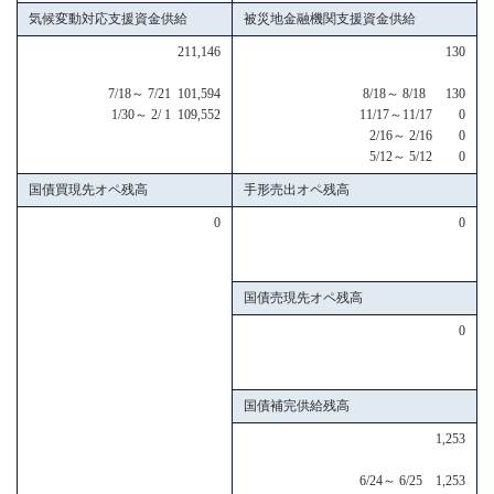
気候変動対応支援資金供給
被災地金融機関支援資金供給
211,146
130
7/18～ 7/21 101,594
8/18～ 8/18 130
1/30～ 2/ 1 109,552
11/17～11/17 0
2/16～ 2/16 0
5/12～ 5/12 0
国債買現先オペ残高
手形売出オペ残高
0
0
国債売現先オペ残高
0
国債補完供給残高
1,253
6/24～ 6/25 1,253