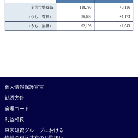
全国市場残高
118,798
+3,116
（うち、有担）
26,602
+1,173
（うち、無担）
92,196
+1,943
個人情報保護宣言
勧誘方針
倫理コード
利益相反
東京短資グループにおける
情報の相互共有のお取扱い