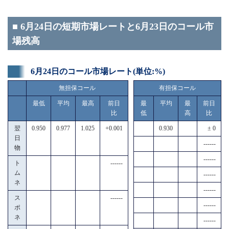
■ 6月24日の短期市場レートと6月23日のコール市
場残高
6月24日のコール市場レート(単位:%)
無担保コール
有担保コール
最低
平均
最高
前日
最
平均
最
前日
比
低
高
比
翌
0.950
0.977
1.025
+0.001
0.930
± 0
日
------
物
------
ト
------
ム
------
ネ
------
ス
------
------
ポ
ネ
------