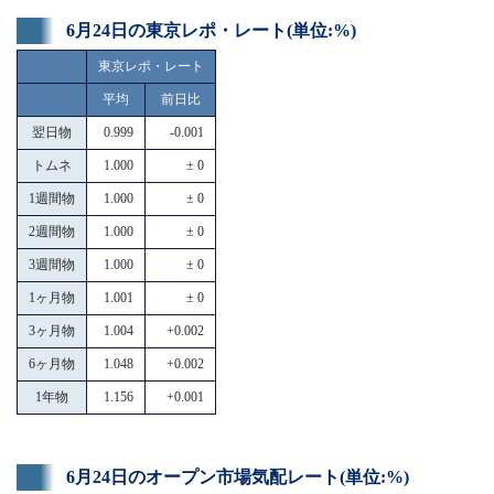
6月24日の東京レポ・レート(単位:%)
東京レポ・レート
平均
前日比
翌日物
0.999
-0.001
トムネ
1.000
± 0
1週間物
1.000
± 0
2週間物
1.000
± 0
3週間物
1.000
± 0
1ヶ月物
1.001
± 0
3ヶ月物
1.004
+0.002
6ヶ月物
1.048
+0.002
1年物
1.156
+0.001
6月24日のオープン市場気配レート(単位:%)