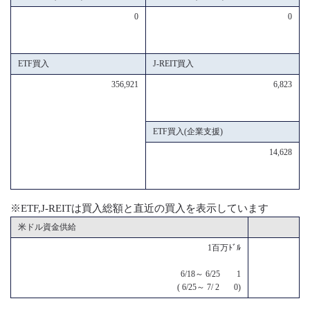
0
0
ETF買入
J-REIT買入
356,921
6,823
ETF買入(企業支援)
14,628
※ETF,J-REITは買入総額と直近の買入を表示しています
米ドル資金供給
1百万ﾄﾞﾙ
6/18～ 6/25 1
( 6/25～ 7/ 2 0)