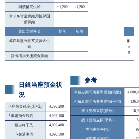
国債補完供給
+1,200
-1,200
米ドル資金供給用担保国
債供給
貸出支援基金
期落
新規
成長基盤強化支援資金供
計
給
±
0
貸出増加支援資金供給
参考
日銀当座預金状
今積み期間所要準備額(積数)
4,080,
況
今積み期間所要準備額(平均)
136,0
当座預金残高(①+②)
4,398,200
残り要積立額(積数)
10,9
└
準備預金残高
4,097,100
残り要積立額(平均)
5
└
積み終了先
4,092,400
準預進捗率(%)
9
└
超過準備
4,090,500
日数進捗率(%)
3