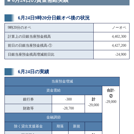
■ 6月24日の資金需給実績
6月24日9時20分日銀オペ後の状況
9時20分のオペ
ノーオペ
計算上の日銀当座預金残高
4,402,300
前日の日銀当座預金残高-①
4,427,200
日銀当座預金残高増減前日比
-24,900
6月24日の実績
当座預金増減
資金需給
合計-
②
銀行券
-300
計
-29,000
-29,000
財政等
-28,700
金融調節
除く貸出支援基金
期落
新規