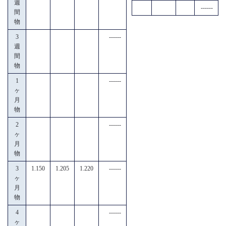
週
------
間
物
3
------
週
間
物
1
------
ヶ
月
物
2
------
ヶ
月
物
3
1.150
1.205
1.220
------
ヶ
月
物
4
------
ヶ