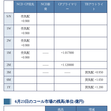
NCD･CP現先
NCD新
CPプライマリ
TBアウトライ
発
ー
ト
S/N
売気配
+0.900
1W
売気配
+0.900
2W
売気配
+0.900
1M
売気配
------
+1.017000
+0.900
2M
------
+1.120000
3M
------
------
買気配 +0.950
6M
買気配 +1.050
1Y
買気配 +1.200
6月23日のコール市場の残高(単位:億円)
残高
増減