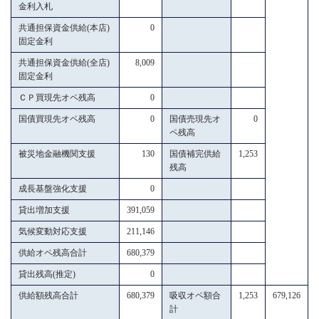
金利入札
共通担保資金供給(本店)
0
固定金利
共通担保資金供給(全店)
8,009
固定金利
ＣＰ買現先オペ残高
0
国債買現先オペ残高
0
国債売現先オ
0
ペ残高
被災地金融機関支援
130
国債補完供給
1,253
残高
成長基盤強化支援
0
貸出増加支援
391,059
気候変動対応支援
211,146
供給オペ残高合計
680,379
貸出残高(推定)
0
供給額残高合計
680,379
吸収オペ額合
1,253
679,126
計