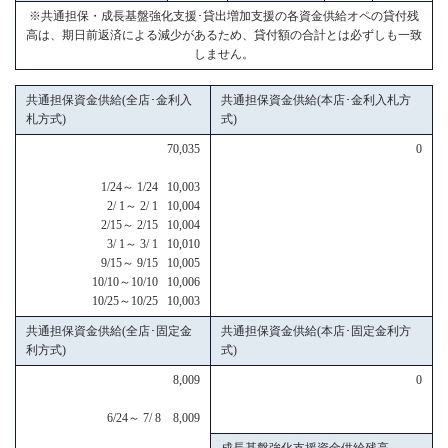
※共通担保・成長基盤強化支援･貸出増加支援の各資金供給オペの貸付残
高は、期日前返済による減少があるため、貸付額の合計とは必ずしも一致
しません。
共通担保資金供給(全店･金利入
共通担保資金供給(本店･金利入札方
札方式)
式)
70,035
0
1/24～ 1/24 10,003
2/ 1～ 2/ 1 10,004
2/15～ 2/15 10,004
3/ 1～ 3/ 1 10,010
9/15～ 9/15 10,005
10/10～10/10 10,006
10/25～10/25 10,003
共通担保資金供給(全店･固定金
共通担保資金供給(本店･固定金利方
利方式)
式)
8,009
0
6/24～ 7/ 8 8,009
成長基盤強化支援資金供給残高