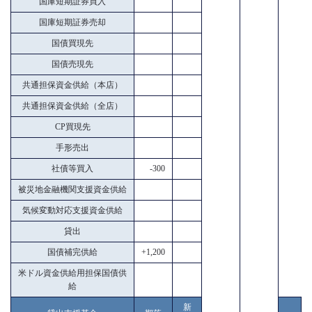
国庫短期証券買入
国庫短期証券売却
国債買現先
国債売現先
共通担保資金供給（本店）
共通担保資金供給（全店）
CP買現先
手形売出
社債等買入
-300
被災地金融機関支援資金供給
気候変動対応支援資金供給
貸出
国債補完供給
+1,200
米ドル資金供給用担保国債供
給
新