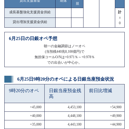
貸出支援基金
期落
規
成長基盤強化支援資金供給
計
±
貸出増加支援資金供給
0
6月25日の日銀オペ予想
朝一の金融調節はノーオペ
(当預残440兆8,100億円)で
無担保コールO/Nは+0.971％～+0.978％
での出合いが中心か。
6月25日9時20分のオペによる日銀当座預金状況
9時20分のオペ
日銀当座預金残
前日比増減
高
+45,000
4,453,100
+54,900
+40,000
4,448,100
+49,900
+35,000
4,443,100
+44,900