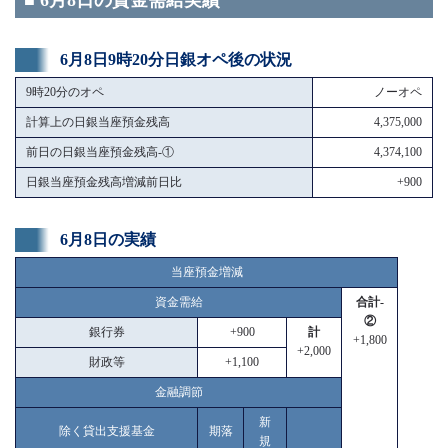
■ 6月8日の資金需給実績
6月8日9時20分日銀オペ後の状況
9時20分のオペ
ノーオペ
計算上の日銀当座預金残高
4,375,000
前日の日銀当座預金残高-①
4,374,100
日銀当座預金残高増減前日比
+900
6月8日の実績
当座預金増減
資金需給
合計-
②
銀行券
+900
計
+1,800
+2,000
財政等
+1,100
金融調節
新
除く貸出支援基金
期落
規