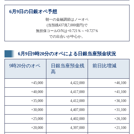
6月9日の日銀オペ予想
朝一の金融調節はノーオペ
(当預残437兆7,000億円)で
無担保コールO/Nは+0.721％～+0.727％
での出合いが中心か。
6月9日9時20分のオペによる日銀当座預金状況
9時20分のオペ
日銀当座預金残
前日比増減
高
+45,000
4,422,000
+46,100
+40,000
4,417,000
+41,100
+35,000
4,412,000
+36,100
+30,000
4,407,000
+31,100
+25,000
4,402,000
+26,100
+20,000
4,397,000
+21,100