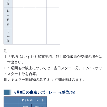
物
11
------
ヶ
月
物
1
------
年
物
注：
Ⅰ「平均｣はいずれも加重平均。但し最低最高が空欄の場合は
一本出合い。
Ⅱ１週間もの以上については、当日スタート分、トム･スポッ
トスタート分を合算。
Ⅲレギュラー期日物のみでオッド期日物は含まず。
6月8日の東京レポ・レート(単位:%)
東京レポ・レート