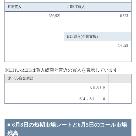
ETF買入
J-REIT買入
356,921
6,823
ETF買入(企業支援)
14,628
※ETF,J-REITは買入総額と直近の買入を表示しています
米ドル資金供給
0百万ﾄﾞﾙ
6/ 4～ 6/11 0
■ 6月8日の短期市場レートと6月5日のコール市場
残高