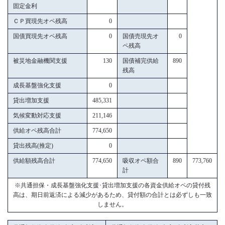
固定金利
ＣＰ買現先オペ残高
0
国債買現先オペ残高
0
国債売現先オ
0
ペ残高
被災地金融機関支援
130
国債補完供給
890
残高
成長基盤強化支援
0
貸出増加支援
485,331
気候変動対応支援
211,146
供給オペ残高合計
774,650
貸出残高(推定)
0
供給額残高合計
774,650
吸収オペ額合
890
773,760
計
※共通担保・成長基盤強化支援･貸出増加支援の各資金供給オペの貸付残
高は、期日前返済による減少があるため、貸付額の合計とは必ずしも一致
しません。