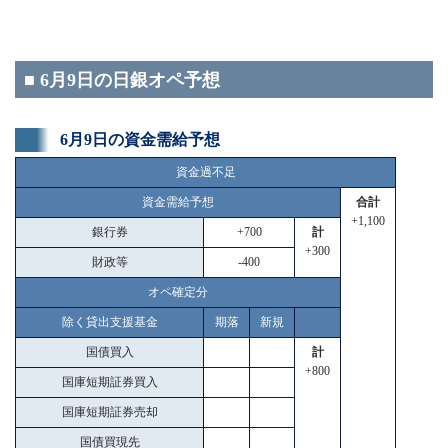
■ 6月9日の日銀オペ予想
6月9日の資金需給予想
資金過不足
資金需給予想
合計
+1,100
銀行券
+700
計
+300
財政等
-400
オペ確定分
除く貸出支援基金
期落
新規
国債買入
計
+800
国庫短期証券買入
国庫短期証券売却
国債買現先