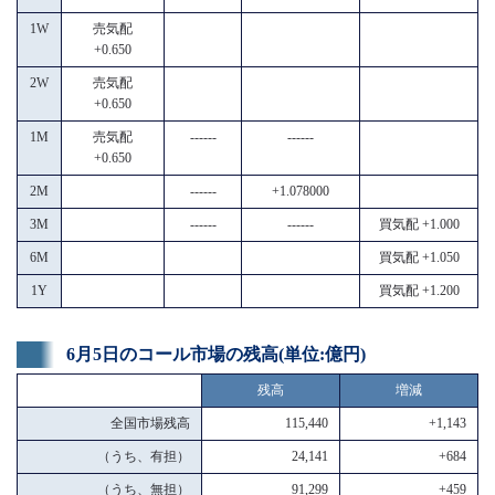
1W
売気配
+0.650
2W
売気配
+0.650
1M
売気配
------
------
+0.650
2M
------
+1.078000
3M
------
------
買気配 +1.000
6M
買気配 +1.050
1Y
買気配 +1.200
6月5日のコール市場の残高(単位:億円)
残高
増減
全国市場残高
115,440
+1,143
（うち、有担）
24,141
+684
（うち、無担）
91,299
+459