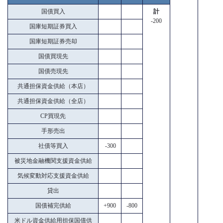
国債買入
計
-200
国庫短期証券買入
国庫短期証券売却
国債買現先
国債売現先
共通担保資金供給（本店）
共通担保資金供給（全店）
CP買現先
手形売出
社債等買入
-300
被災地金融機関支援資金供給
気候変動対応支援資金供給
貸出
国債補完供給
+900
-800
米ドル資金供給用担保国債供