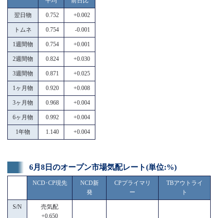
平均
前日比
翌日物
0.752
+0.002
トムネ
0.754
-0.001
1週間物
0.754
+0.001
2週間物
0.824
+0.030
3週間物
0.871
+0.025
1ヶ月物
0.920
+0.008
3ヶ月物
0.968
+0.004
6ヶ月物
0.992
+0.004
1年物
1.140
+0.004
6月8日のオープン市場気配レート(単位:%)
NCD･CP現先
NCD新
CPプライマリ
TBアウトライ
発
ー
ト
S/N
売気配
+0.650