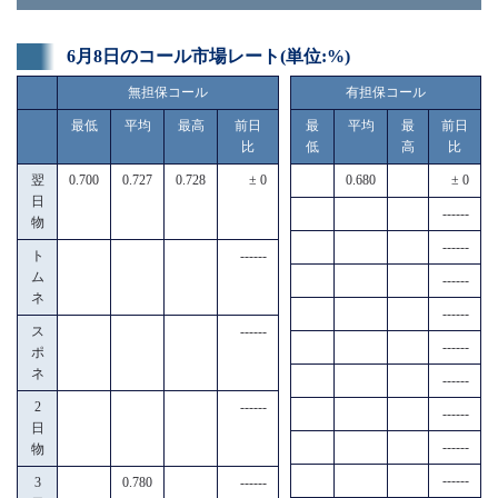
6月8日のコール市場レート(単位:%)
無担保コール
有担保コール
最低
平均
最高
前日
最
平均
最
前日
比
低
高
比
翌
0.700
0.727
0.728
± 0
0.680
± 0
日
------
物
------
ト
------
ム
------
ネ
------
ス
------
------
ポ
ネ
------
2
------
------
日
------
物
------
3
0.780
------