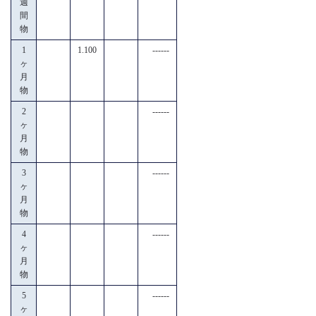
週
間
物
1
1.100
------
ヶ
月
物
2
------
ヶ
月
物
3
------
ヶ
月
物
4
------
ヶ
月
物
5
------
ヶ