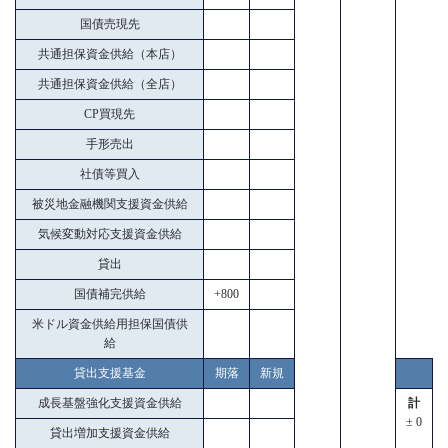
国債売現先
共通担保資金供給（本店）
共通担保資金供給（全店）
CP買現先
手形売出
社債等買入
被災地金融機関支援資金供給
気候変動対応支援資金供給
貸出
国債補完供給
+800
米ドル資金供給用担保国債供
給
貸出支援基金
期落
新規
成長基盤強化支援資金供給
計
± 0
貸出増加支援資金供給