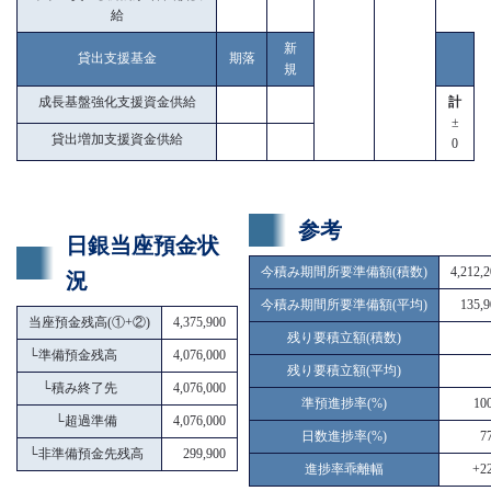
給
新
貸出支援基金
期落
規
成長基盤強化支援資金供給
計
±
貸出増加支援資金供給
0
参考
日銀当座預金状
今積み期間所要準備額(積数)
4,212,
況
今積み期間所要準備額(平均)
135,9
当座預金残高(①+②)
4,375,900
残り要積立額(積数)
└
準備預金残高
4,076,000
残り要積立額(平均)
└
積み終了先
4,076,000
準預進捗率(%)
10
└
超過準備
4,076,000
日数進捗率(%)
7
└
非準備預金先残高
299,900
進捗率乖離幅
+22