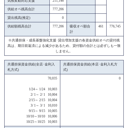
気候変動対応支援
211,146
供給オペ残高合計
777,206
貸出残高(推定)
0
供給額残高合計
777,206
吸収オペ額合
461
776,745
計
※共通担保・成長基盤強化支援･貸出増加支援の各資金供給オペの貸付残
高は、期日前返済による減少があるため、貸付額の合計とは必ずしも一致
しません。
共通担保資金供給(全店･金利入
共通担保資金供給(本店･金利入札方
札方式)
式)
70,035
0
1/24～ 1/24 10,003
2/ 1～ 2/ 1 10,004
2/15～ 2/15 10,004
3/ 1～ 3/ 1 10,010
9/15～ 9/15 10,005
10/10～10/10 10,006
10/25～10/25 10,003