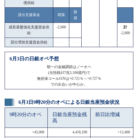
債供給
新
貸出支援基金
期落
規
成長基盤強化支援資金供
-2,600
計
給
-2,600
貸出増加支援資金供給
6月3日の日銀オペ予想
朝一の金融調節はノーオペ
(当預残437兆3,100億円)で
無担保コールO/Nは+0.721％～+0.727％
での出合いが中心か。
6月3日9時20分のオペによる日銀当座預金状況
9時20分のオペ
日銀当座預金残
前日比増減
高
+45,000
4,418,100
+13,400