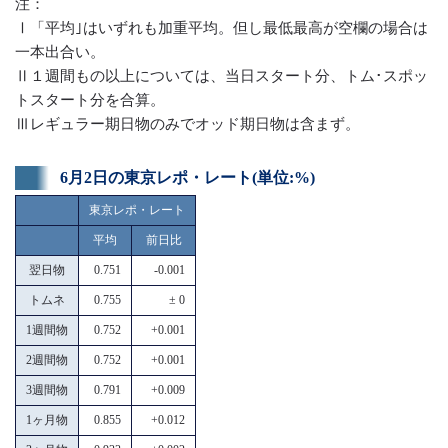
注：
Ⅰ「平均｣はいずれも加重平均。但し最低最高が空欄の場合は
一本出合い。
Ⅱ１週間もの以上については、当日スタート分、トム･スポッ
トスタート分を合算。
Ⅲレギュラー期日物のみでオッド期日物は含まず。
6月2日の東京レポ・レート(単位:%)
東京レポ・レート
平均
前日比
翌日物
0.751
-0.001
トムネ
0.755
± 0
1週間物
0.752
+0.001
2週間物
0.752
+0.001
3週間物
0.791
+0.009
1ヶ月物
0.855
+0.012