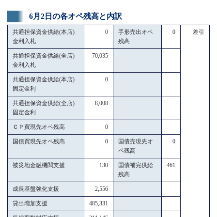
6月2日の各オペ残高と内訳
共通担保資金供給(本店)
0
手形売出オペ
0
差引
金利入札
残高
共通担保資金供給(全店)
70,035
金利入札
共通担保資金供給(本店)
0
固定金利
共通担保資金供給(全店)
8,008
固定金利
ＣＰ買現先オペ残高
0
国債買現先オペ残高
0
国債売現先オ
0
ペ残高
被災地金融機関支援
130
国債補完供給
461
残高
成長基盤強化支援
2,556
貸出増加支援
485,331