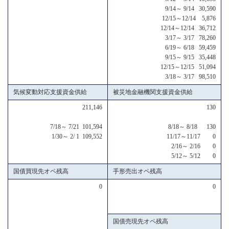
9/14～ 9/14 30,590
12/15～12/14 5,876
12/14～12/14 36,712
3/17～ 3/17 78,260
6/19～ 6/18 59,459
9/15～ 9/15 35,448
12/15～12/15 51,094
3/18～ 3/17 98,510
気候変動対応支援資金供給
被災地金融機関支援資金供給
211,146
130
7/18～ 7/21 101,594
8/18～ 8/18 130
1/30～ 2/ 1 109,552
11/17～11/17 0
2/16～ 2/16 0
5/12～ 5/12 0
国債買現先オペ残高
手形売出オペ残高
0
0
国債売現先オペ残高