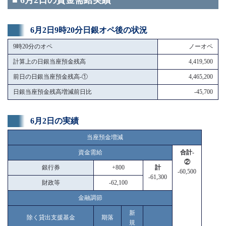
■ 6月2日の資金需給実績
6月2日9時20分日銀オペ後の状況
9時20分のオペ
ノーオペ
計算上の日銀当座預金残高
4,419,500
前日の日銀当座預金残高-①
4,465,200
日銀当座預金残高増減前日比
-45,700
6月2日の実績
当座預金増減
資金需給
合計-
②
銀行券
+800
計
-60,500
-61,300
財政等
-62,100
金融調節
新
除く貸出支援基金
期落
規