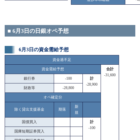
■ 6月3日の日銀オペ予想
6月3日の資金需給予想
資金過不足
資金需給予想
合計
-31,600
銀行券
-100
計
-28,900
財政等
-28,800
オペ確定分
新
除く貸出支援基金
期落
規
国債買入
計
-100
国庫短期証券買入