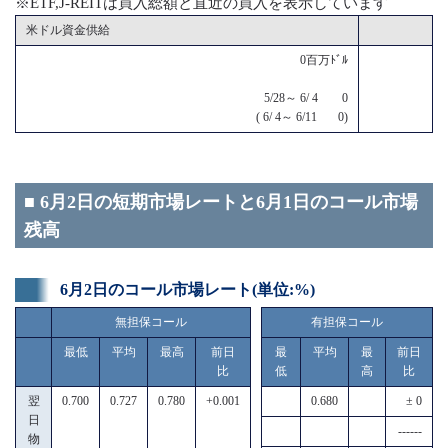
※ETF,J-REITは買入総額と直近の買入を表示しています
米ドル資金供給
0百万ﾄﾞﾙ
5/28～ 6/ 4 0
( 6/ 4～ 6/11 0)
■ 6月2日の短期市場レートと6月1日のコール市場
残高
6月2日のコール市場レート(単位:%)
無担保コール
有担保コール
最低
平均
最高
前日
最
平均
最
前日
比
低
高
比
翌
0.700
0.727
0.780
+0.001
0.680
± 0
日
------
物