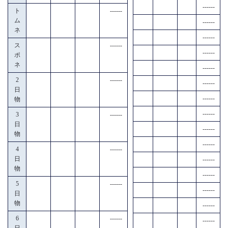
------
ト
------
ム
------
ネ
------
ス
------
------
ポ
ネ
------
2
------
------
日
------
物
------
3
------
日
------
物
------
4
------
日
------
物
------
5
------
------
日
物
------
6
------
------
日