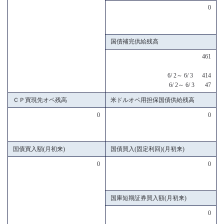
0
国債補完供給残高
461
6/ 2～ 6/ 3 414
6/ 2～ 6/ 3 47
ＣＰ買現先オペ残高
米ドルオペ用担保国債供給残高
0
0
国債買入額(月初来)
国債買入(固定利回)(月初来)
0
0
国庫短期証券買入額(月初来)
0