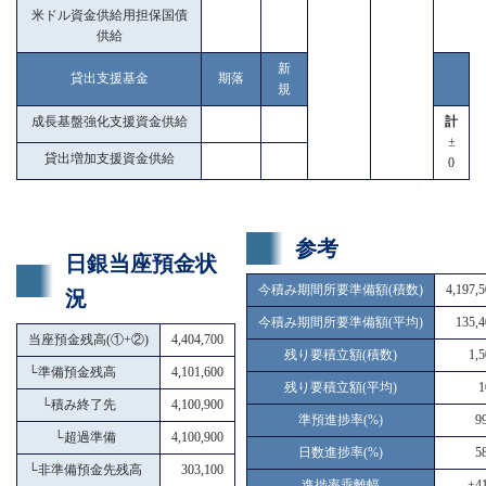
米ドル資金供給用担保国債
供給
新
貸出支援基金
期落
規
成長基盤強化支援資金供給
計
±
貸出増加支援資金供給
0
参考
日銀当座預金状
今積み期間所要準備額(積数)
4,197,
況
今積み期間所要準備額(平均)
135,4
当座預金残高(①+②)
4,404,700
残り要積立額(積数)
1,
└
準備預金残高
4,101,600
残り要積立額(平均)
1
└
積み終了先
4,100,900
準預進捗率(%)
9
└
超過準備
4,100,900
日数進捗率(%)
5
└
非準備預金先残高
303,100
進捗率乖離幅
+41