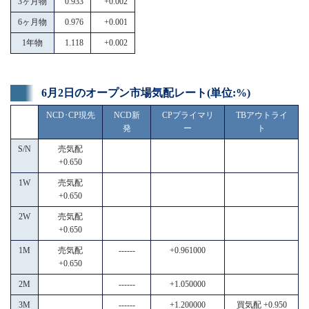
3ヶ月物
0.933
+0.002
6ヶ月物
0.976
+0.001
1年物
1.118
+0.002
6月2日のオープン市場気配レート(単位:%)
NCD･CP現先
NCD新
CPプライマリ
TBアウトライ
発
ー
ト
S/N
売気配
+0.650
1W
売気配
+0.650
2W
売気配
+0.650
1M
売気配
------
+0.961000
+0.650
2M
------
+1.050000
3M
------
+1.200000
買気配 +0.950