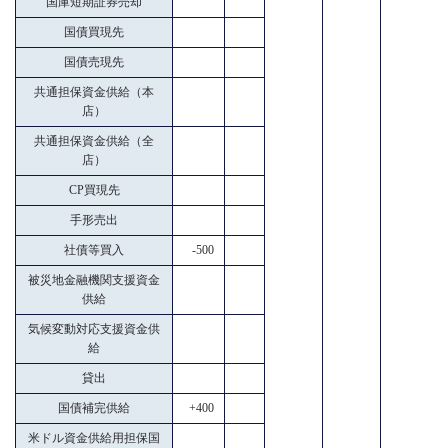
国庫短期証券売却
国債買現先
国債売現先
共通担保資金供給（本
店）
共通担保資金供給（全
店）
CP買現先
手形売出
社債等買入
-500
被災地金融機関支援資金
供給
気候変動対応支援資金供
給
貸出
国債補完供給
+400
米ドル資金供給用担保国