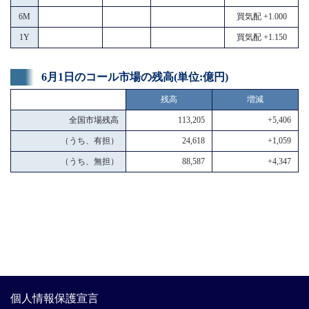
6M
買気配 +1.000
1Y
買気配 +1.150
6月1日のコール市場の残高(単位:億円)
残高
増減
全国市場残高
113,205
+5,406
（うち、有担）
24,618
+1,059
（うち、無担）
88,587
+4,347
個人情報保護宣言