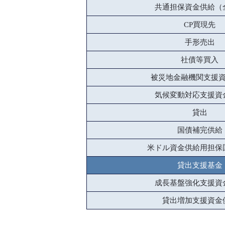
共通担保資金供給（
CP買現先
手形売出
社債等買入
被災地金融機関支援
気候変動対応支援資
貸出
国債補完供給
米ドル資金供給用担保
貸出支援基金
成長基盤強化支援資
貸出増加支援資金