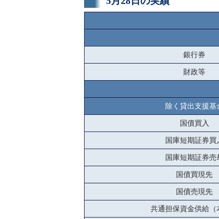
5月28日の実績
銀行券
財政等
除く貸出支援基
国債買入
国庫短期証券買
国庫短期証券売
国債買現先
国債売現先
共通担保資金供給（