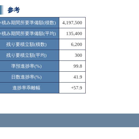
参考
今積み期間所要準備額(積数)
4,197,500
今積み期間所要準備額(平均)
135,400
残り要積立額(積数)
6,200
残り要積立額(平均)
300
準預進捗率(%)
99.8
日数進捗率(%)
41.9
進捗率乖離幅
+57.9