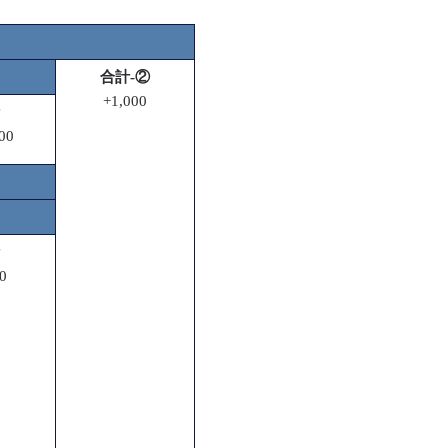
合計-②
+1,000
00
0