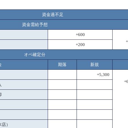
資金過不足
資金需給予想
+600
+
+200
オペ確定分
金
期落
新規
+5,300
+
入
却
本店）