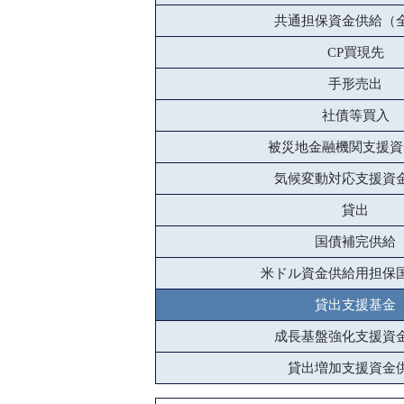
共通担保資金供給（
CP買現先
手形売出
社債等買入
被災地金融機関支援資
気候変動対応支援資
貸出
国債補完供給
米ドル資金供給用担保
貸出支援基金
成長基盤強化支援資
貸出増加支援資金