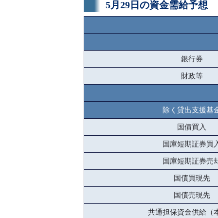
5月29日の資金需給予想
銀行券
財政等
除く貸出支援基
国債買入
国庫短期証券買
国庫短期証券売
国債買現先
国債売現先
共通担保資金供給（