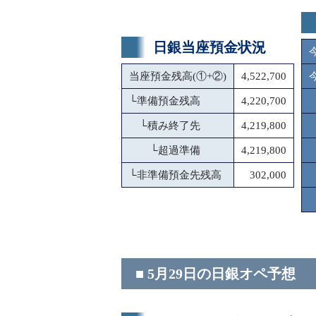
日銀当座預金状況
当座預金残高(①+②)
4,522,700
└
準備預金残高
4,220,700
└
積み終了先
4,219,800
└
超過準備
4,219,800
└
非準備預金先残高
302,000
■ 5月29日の日銀オペ予想