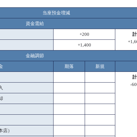
当座預金増減
資金需給
+200
計
+1,6
+1,400
金融調節
金
期落
新規
計
-60
入
却
本店）