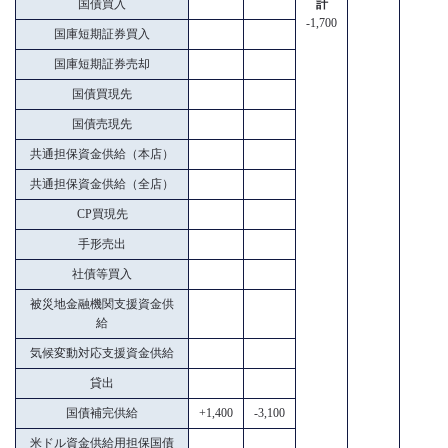
国債買入
計
-1,700
国庫短期証券買入
国庫短期証券売却
国債買現先
国債売現先
共通担保資金供給（本店）
共通担保資金供給（全店）
CP買現先
手形売出
社債等買入
被災地金融機関支援資金供
給
気候変動対応支援資金供給
貸出
国債補完供給
+1,400
-3,100
米ドル資金供給用担保国債