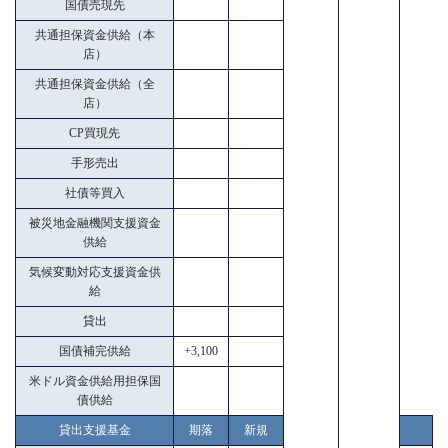
国債売現先
共通担保資金供給（本
店）
共通担保資金供給（全
店）
CP買現先
手形売出
社債等買入
被災地金融機関支援資金
供給
気候変動対応支援資金供
給
貸出
国債補完供給
+3,100
米ドル資金供給用担保国
債供給
貸出支援基金
期落
新規