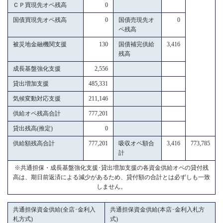
ＣＰ買現先オペ残高
0
国債買現先オペ残高
0
国債売現先オ
0
ペ残高
被災地金融機関支援
130
国債補完供給
3,416
残高
成長基盤強化支援
2,556
貸出増加支援
485,331
気候変動対応支援
211,146
供給オペ残高合計
777,201
貸出残高(推定)
0
供給額残高合計
777,201
吸収オペ額合
3,416
773,785
計
※共通担保・成長基盤強化支援･貸出増加支援の各資金供給オペの貸付残
高は、期日前返済による減少があるため、貸付額の合計とは必ずしも一致
しません。
共通担保資金供給(全店･金利入
共通担保資金供給(本店･金利入札方
札方式)
式)