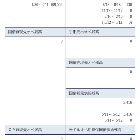
1/30～ 2/ 1 109,552
8/18～ 8/18 130
11/17～11/17 0
2/16～ 2/16 0
( 5/12～ 5/12 0)
国債買現先オペ残高
手形売出オペ残高
0
0
国債売現先オペ残高
0
国債補完供給残高
3,416
5/11～ 5/12 3,416
5/11～ 5/12 0
ＣＰ買現先オペ残高
米ドルオペ用担保国債供給残高
0
0