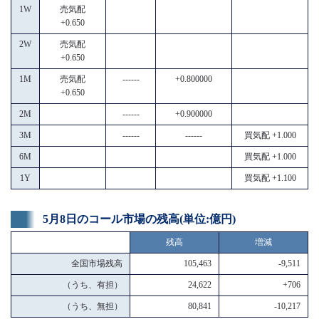
1W
売気配
+0.650
2W
売気配
+0.650
1M
売気配
------
+0.800000
+0.650
2M
------
+0.900000
3M
------
------
買気配 +1.000
6M
買気配 +1.000
1Y
買気配 +1.100
5月8日のコール市場の残高(単位:億円)
残高
増減
全国市場残高
105,463
-9,511
（うち、有担）
24,622
+706
（うち、無担）
80,841
-10,217