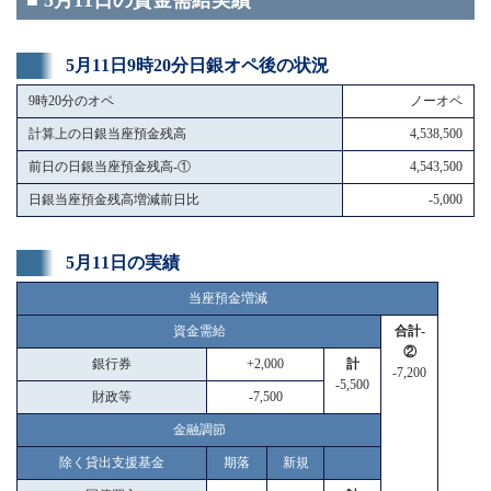
■ 5月11日の資金需給実績
5月11日9時20分日銀オペ後の状況
9時20分のオペ
ノーオペ
計算上の日銀当座預金残高
4,538,500
前日の日銀当座預金残高-①
4,543,500
日銀当座預金残高増減前日比
-5,000
5月11日の実績
当座預金増減
資金需給
合計-
②
銀行券
+2,000
計
-7,200
-5,500
財政等
-7,500
金融調節
除く貸出支援基金
期落
新規