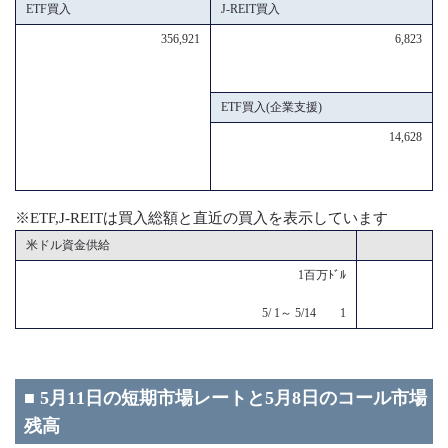
ETF買入
J-REIT買入
356,921
6,823
ETF買入(企業支援)
14,628
※ETF,J-REITは買入総額と直近の買入を表示しています
米ドル資金供給
1百万ﾄﾞﾙ
5/ 1～ 5/14 1
■ 5月11日の短期市場レートと5月8日のコール市場
残高