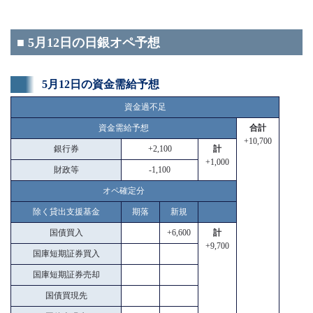
■ 5月12日の日銀オペ予想
5月12日の資金需給予想
資金過不足
資金需給予想
合計
+10,700
銀行券
+2,100
計
+1,000
財政等
-1,100
オペ確定分
除く貸出支援基金
期落
新規
国債買入
+6,600
計
+9,700
国庫短期証券買入
国庫短期証券売却
国債買現先