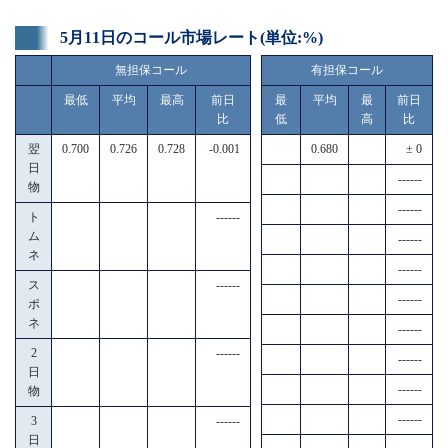
5月11日のコール市場レート(単位:%)
無担保コール
有担保コール
最低
平均
最高
前日
最
平均
最
前日
比
低
高
比
翌
0.700
0.726
0.728
-0.001
0.680
± 0
日
------
物
------
ト
------
ム
------
ネ
------
ス
------
------
ポ
ネ
------
2
------
------
日
------
物
------
3
------
日