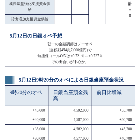
成長基盤強化支援資金供
計
給
±
0
貸出増加支援資金供給
5月12日の日銀オペ予想
朝一の金融調節はノーオペ
(当預残454兆7,000億円)で
無担保コールO/Nは+0.721％～+0.727％
での出合いが中心か。
5月12日9時20分のオペによる日銀当座預金状況
9時20分のオペ
日銀当座預金残
前日比増減
高
+45,000
4,592,000
+55,700
+40,000
4,587,000
+50,700
+35,000
4,582,000
+45,700
+30,000
4,577,000
+40,700