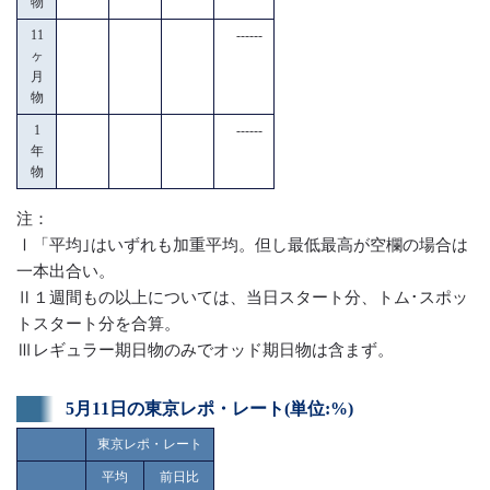
物
11
------
ヶ
月
物
1
------
年
物
注：
Ⅰ「平均｣はいずれも加重平均。但し最低最高が空欄の場合は
一本出合い。
Ⅱ１週間もの以上については、当日スタート分、トム･スポッ
トスタート分を合算。
Ⅲレギュラー期日物のみでオッド期日物は含まず。
5月11日の東京レポ・レート(単位:%)
東京レポ・レート
平均
前日比