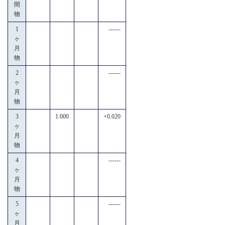
間
物
1
------
ヶ
月
物
2
------
ヶ
月
物
3
1.000
+0.020
ヶ
月
物
4
------
ヶ
月
物
5
------
ヶ
月