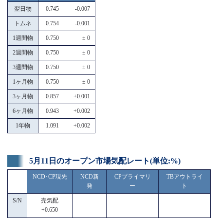
翌日物
0.745
-0.007
トムネ
0.754
-0.001
1週間物
0.750
± 0
2週間物
0.750
± 0
3週間物
0.750
± 0
1ヶ月物
0.750
± 0
3ヶ月物
0.857
+0.001
6ヶ月物
0.943
+0.002
1年物
1.091
+0.002
5月11日のオープン市場気配レート(単位:%)
NCD･CP現先
NCD新
CPプライマリ
TBアウトライ
発
ー
ト
S/N
売気配
+0.650