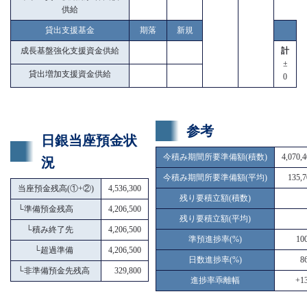
供給
貸出支援基金
期落
新規
成長基盤強化支援資金供給
計
±
貸出増加支援資金供給
0
参考
日銀当座預金状
今積み期間所要準備額(積数)
4,070,
況
今積み期間所要準備額(平均)
135,7
当座預金残高(①+②)
4,536,300
残り要積立額(積数)
└
準備預金残高
4,206,500
残り要積立額(平均)
└
積み終了先
4,206,500
準預進捗率(%)
10
└
超過準備
4,206,500
日数進捗率(%)
8
└
非準備預金先残高
329,800
進捗率乖離幅
+13