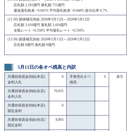
応札額 2,181億円 落札額 751億円
最低落札較差 +0.041% 平均落札較差 +0.048% 按分比率 6.7%
(11:50) 国債補完供給 2026年5月11日～2026年5月12日
応札額 3,416億円 落札額 3,416億円
全取レート +0.550% 平均落札レート +0.550%
(13:50) 国債補完供給 2026年5月11日～2026年5月12日
応札額 0億円 落札額 0億円
5月11日の各オペ残高と内訳
共通担保資金供給(本店)
0
手形売出オペ
0
差引
金利入札
残高
共通担保資金供給(全店)
70,035
金利入札
共通担保資金供給(本店)
0
固定金利
共通担保資金供給(全店)
8,003
固定金利