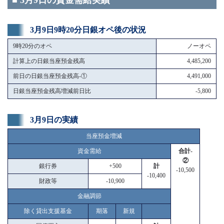
■ 3月9日の資金需給実績
3月9日9時20分日銀オペ後の状況
9時20分のオペ
ノーオペ
計算上の日銀当座預金残高
4,485,200
前日の日銀当座預金残高-①
4,491,000
日銀当座預金残高増減前日比
-5,800
3月9日の実績
当座預金増減
資金需給
合計-
②
銀行券
+500
計
-10,500
-10,400
財政等
-10,900
金融調節
除く貸出支援基金
期落
新規