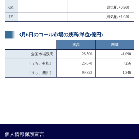
6M
買気配 +0.900
1Y
買気配 +1.050
3月6日のコール市場の残高(単位:億円)
残高
増減
全国市場残高
126,500
-1,090
（うち、有担）
26,678
+256
（うち、無担）
99,822
-1,346
個人情報保護宣言