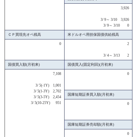
3,926
3/ 9～ 3/10 3,926
3/ 9～ 3/10 0
ＣＰ買現先オペ残高
米ドルオペ用担保国債供給残高
0
2
3/ 4～ 3/13 2
国債買入額(月初来)
国債買入(固定利回)(月初来)
7,108
0
3/ 5(-1Y) 1,001
3/ 5(1-3Y) 2,702
国庫短期証券買入額(月初来)
3/ 5(3-5Y) 2,454
3/ 5(10-25Y) 951
0
国庫短期証券売却額(月初来)
0