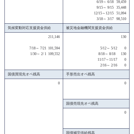
6/19～ 6/18 59,459
9/15～ 9/15 35,448
12/15～12/15 51,094
3/18～ 3/17 98,510
気候変動対応支援資金供給
被災地金融機関支援資金供給
211,146
130
7/18～ 7/21 101,594
5/12～ 5/12 0
1/30～ 2/ 1 109,552
8/18～ 8/18 130
11/17～11/17 0
2/16～ 2/16 0
国債買現先オペ残高
手形売出オペ残高
0
0
国債売現先オペ残高
0
国債補完供給残高