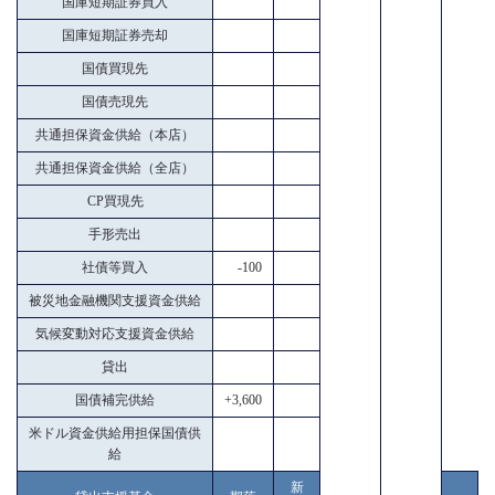
国庫短期証券買入
国庫短期証券売却
国債買現先
国債売現先
共通担保資金供給（本店）
共通担保資金供給（全店）
CP買現先
手形売出
社債等買入
-100
被災地金融機関支援資金供給
気候変動対応支援資金供給
貸出
国債補完供給
+3,600
米ドル資金供給用担保国債供
給
新