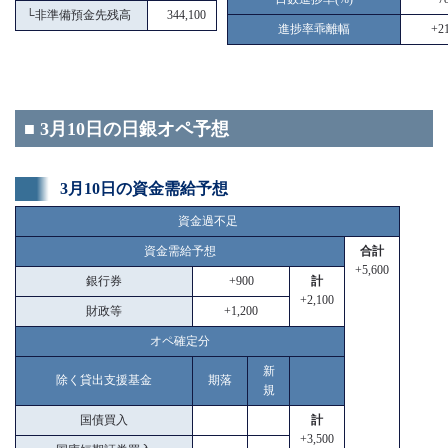
└
非準備預金先残高
344,100
進捗率乖離幅
+21
■ 3月10日の日銀オペ予想
3月10日の資金需給予想
資金過不足
資金需給予想
合計
+5,600
銀行券
+900
計
+2,100
財政等
+1,200
オペ確定分
新
除く貸出支援基金
期落
規
国債買入
計
+3,500