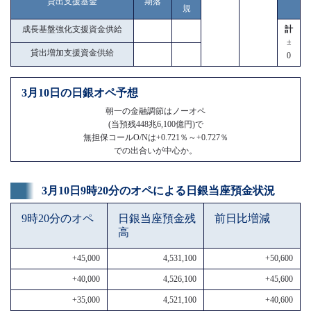
貸出支援基金
期落
規
成長基盤強化支援資金供給
計
±
貸出増加支援資金供給
0
3月10日の日銀オペ予想
朝一の金融調節はノーオペ
(当預残448兆6,100億円)で
無担保コールO/Nは+0.721％～+0.727％
での出合いが中心か。
3月10日9時20分のオペによる日銀当座預金状況
9時20分のオペ
日銀当座預金残
前日比増減
高
+45,000
4,531,100
+50,600
+40,000
4,526,100
+45,600
+35,000
4,521,100
+40,600