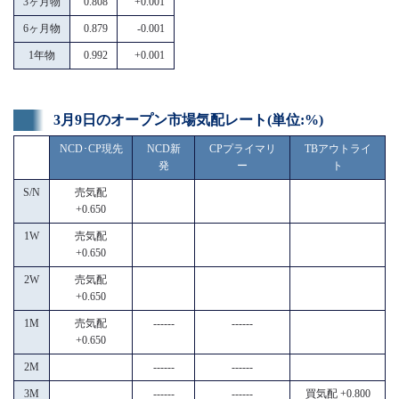
3ヶ月物
0.808
+0.001
6ヶ月物
0.879
-0.001
1年物
0.992
+0.001
3月9日のオープン市場気配レート(単位:%)
NCD･CP現先
NCD新
CPプライマリ
TBアウトライ
発
ー
ト
S/N
売気配
+0.650
1W
売気配
+0.650
2W
売気配
+0.650
1M
売気配
------
------
+0.650
2M
------
------
3M
------
------
買気配 +0.800