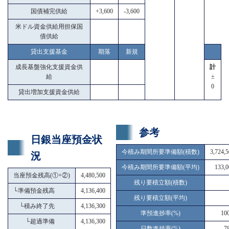
国債補完供給
+3,600
-3,600
米ドル資金供給用担保国
債供給
貸出支援基金
期落
新規
成長基盤強化支援資金供
計
給
±
0
貸出増加支援資金供給
参考
日銀当座預金状
今積み期間所要準備額(積数)
3,724,
況
今積み期間所要準備額(平均)
133,0
当座預金残高(①+②)
4,480,500
残り要積立額(積数)
└
準備預金残高
4,136,400
残り要積立額(平均)
└
積み終了先
4,136,300
準預進捗率(%)
10
└
超過準備
4,136,300
日数進捗率(%)
7