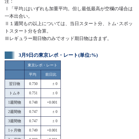
注：
Ⅰ「平均｣はいずれも加重平均。但し最低最高が空欄の場合は
一本出合い。
Ⅱ１週間もの以上については、当日スタート分、トム･スポッ
トスタート分を合算。
Ⅲレギュラー期日物のみでオッド期日物は含まず。
3月9日の東京レポ・レート(単位:%)
東京レポ・レート
平均
前日比
翌日物
0.750
± 0
トムネ
0.751
± 0
1週間物
0.748
+0.001
2週間物
0.747
± 0
3週間物
0.747
± 0
1ヶ月物
0.749
+0.001