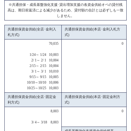
※共通担保・成長基盤強化支援･貸出増加支援の各資金供給オペの貸付残
高は、期日前返済による減少があるため、貸付額の合計とは必ずしも一致
しません。
共通担保資金供給(全店･金利入
共通担保資金供給(本店･金利入札方
札方式)
式)
70,035
0
1/24～ 1/24 10,003
2/ 1～ 2/ 1 10,004
2/15～ 2/15 10,004
3/ 1～ 3/ 1 10,010
9/15～ 9/15 10,005
10/10～10/10 10,006
10/25～10/25 10,003
共通担保資金供給(全店･固定金
共通担保資金供給(本店･固定金利方
利方式)
式)
8,003
0
3/ 4～ 3/18 8,003
成長基盤強化支援資金供給残高