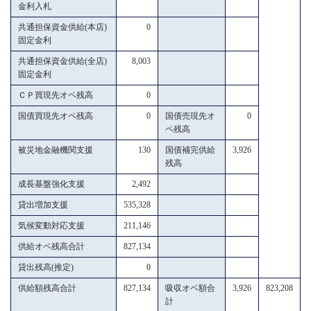
金利入札
共通担保資金供給(本店)
0
固定金利
共通担保資金供給(全店)
8,003
固定金利
ＣＰ買現先オペ残高
0
国債買現先オペ残高
0
国債売現先オ
0
ペ残高
被災地金融機関支援
130
国債補完供給
3,926
残高
成長基盤強化支援
2,492
貸出増加支援
535,328
気候変動対応支援
211,146
供給オペ残高合計
827,134
貸出残高(推定)
0
供給額残高合計
827,134
吸収オペ額合
3,926
823,208
計