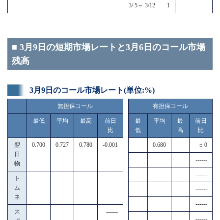
3/ 5～ 3/12 1
■ 3月9日の短期市場レートと3月6日のコール市場
残高
3月9日のコール市場レート(単位:%)
無担保コール
有担保コール
最低
平均
最高
前日
最
平均
最
前日
比
低
高
比
翌
0.700
0.727
0.780
-0.001
0.680
± 0
日
------
物
------
ト
------
ム
------
ネ
------
ス
------
------