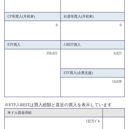
CP等買入(月初来)
社債等買入(月初来)
0
0
ETF買入
J-REIT買入
356,921
6,823
ETF買入(企業支援)
14,628
※ETF,J-REITは買入総額と直近の買入を表示しています
米ドル資金供給
1百万ﾄﾞﾙ