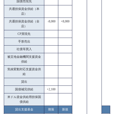
国債売現先
共通担保資金供給（本
店）
共通担保資金供給（全
-8,000
+8,000
店）
CP買現先
手形売出
社債等買入
被災地金融機関支援資金
供給
気候変動対応支援資金供
給
貸出
国債補完供給
+2,100
米ドル資金供給用担保国
債供給
貸出支援基金
期落
新規