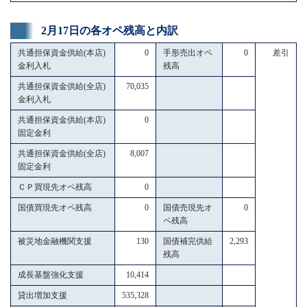
2月17日の各オペ残高と内訳
共通担保資金供給(本店)
0
手形売出オペ
0
差引
金利入札
残高
共通担保資金供給(全店)
70,035
金利入札
共通担保資金供給(本店)
0
固定金利
共通担保資金供給(全店)
8,007
固定金利
ＣＰ買現先オペ残高
0
国債買現先オペ残高
0
国債売現先オ
0
ペ残高
被災地金融機関支援
130
国債補完供給
2,293
残高
成長基盤強化支援
10,414
貸出増加支援
535,328