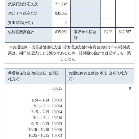
気候変動対応支援
211,146
供給オペ残高合計
835,060
貸出残高(推定)
0
供給額残高合計
835,060
吸収オペ額合
2,293
832,767
計
※共通担保・成長基盤強化支援･貸出増加支援の各資金供給オペの貸付残
高は、期日前返済による減少があるため、貸付額の合計とは必ずしも一致
しません。
共通担保資金供給(全店･金利入
共通担保資金供給(本店･金利入札方
札方式)
式)
70,035
0
1/24～ 1/24 10,003
2/ 1～ 2/ 1 10,004
2/15～ 2/15 10,004
3/ 1～ 3/ 1 10,010
9/15～ 9/15 10,005
10/10～10/10 10,006
10/25～10/25 10,003