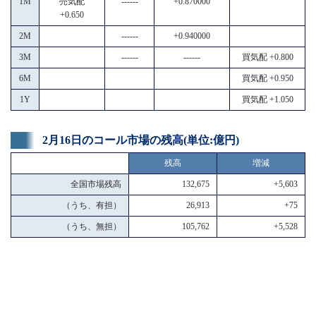
1M
売気配
------
+0.870000
+0.650
2M
------
+0.940000
3M
------
------
買気配 +0.800
6M
買気配 +0.950
1Y
買気配 +1.050
2月16日のコール市場の残高(単位:億円)
残高
増減
全国市場残高
132,675
+5,603
（うち、有担）
26,913
+75
（うち、無担）
105,762
+5,528