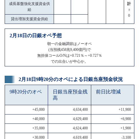
成長基盤強化支援資金供
計
給
±
0
貸出増加支援資金供給
2月18日の日銀オペ予想
朝一の金融調節はノーオペ
(当預残458兆9,400億円)で
無担保コールO/Nは+0.721％～+0.727％
での出合いが中心か。
2月18日9時20分のオペによる日銀当座預金状況
9時20分のオペ
日銀当座預金残
前日比増減
高
+45,000
4,634,400
+11,900
+40,000
4,629,400
+6,900
+35,000
4,624,400
+1,900
+30,000
4,619,400
-3,100