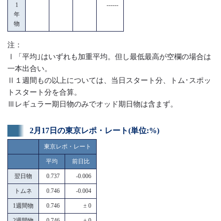
1
------
年
物
注：
Ⅰ「平均｣はいずれも加重平均。但し最低最高が空欄の場合は
一本出合い。
Ⅱ１週間もの以上については、当日スタート分、トム･スポッ
トスタート分を合算。
Ⅲレギュラー期日物のみでオッド期日物は含まず。
2月17日の東京レポ・レート(単位:%)
東京レポ・レート
平均
前日比
翌日物
0.737
-0.006
トムネ
0.746
-0.004
1週間物
0.746
± 0
2週間物
0.746
± 0