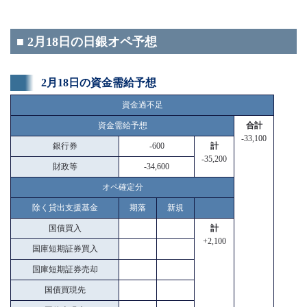
■ 2月18日の日銀オペ予想
2月18日の資金需給予想
資金過不足
資金需給予想
合計
-33,100
銀行券
-600
計
-35,200
財政等
-34,600
オペ確定分
除く貸出支援基金
期落
新規
国債買入
計
+2,100
国庫短期証券買入
国庫短期証券売却
国債買現先