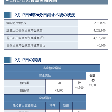
■ 2月17日の資金需給実績
2月17日9時20分日銀オペ後の状況
9時20分のオペ
ノーオペ
計算上の日銀当座預金残高
4,622,800
前日の日銀当座預金残高-①
4,616,200
日銀当座預金残高増減前日比
+6,600
2月17日の実績
当座預金増減
資金需給
合計-
②
銀行券
+700
計
+6,300
+4,500
財政等
+3,800
金融調節
除く貸出支援基金
期落
新規