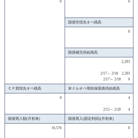
0
0
国債売現先オペ残高
0
国債補完供給残高
2,293
2/17～ 2/18 2,293
2/17～ 2/18 0
ＣＰ買現先オペ残高
米ドルオペ用担保国債供給残高
0
4
2/12～ 2/20 4
国債買入額(月初来)
国債買入(固定利回)(月初来)
16,576
0