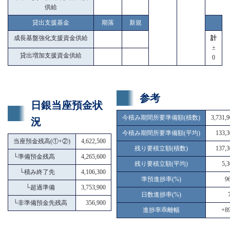
供給
貸出支援基金
期落
新規
成長基盤強化支援資金供給
計
±
貸出増加支援資金供給
0
参考
日銀当座預金状
今積み期間所要準備額(積数)
3,731,
況
今積み期間所要準備額(平均)
133,3
当座預金残高(①+②)
4,622,500
残り要積立額(積数)
137,3
└
準備預金残高
4,265,600
残り要積立額(平均)
5,
└
積み終了先
4,106,300
準預進捗率(%)
9
└
超過準備
3,753,900
日数進捗率(%)
└
非準備預金先残高
356,900
進捗率乖離幅
+89