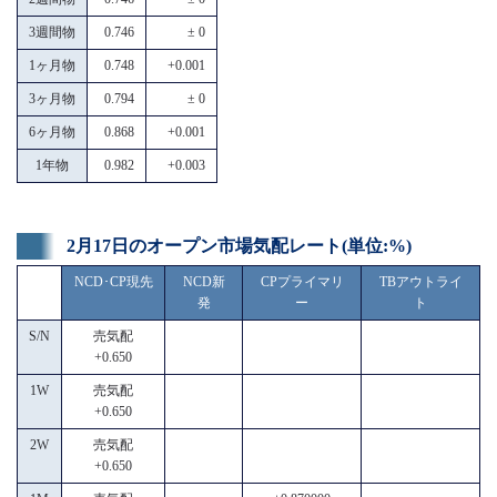
3週間物
0.746
± 0
1ヶ月物
0.748
+0.001
3ヶ月物
0.794
± 0
6ヶ月物
0.868
+0.001
1年物
0.982
+0.003
2月17日のオープン市場気配レート(単位:%)
NCD･CP現先
NCD新
CPプライマリ
TBアウトライ
発
ー
ト
S/N
売気配
+0.650
1W
売気配
+0.650
2W
売気配
+0.650