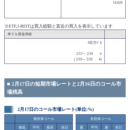
14,628
※ETF,J-REITは買入総額と直近の買入を表示しています
米ドル資金供給
4百万ﾄﾞﾙ
2/13～ 2/19 4
( 2/19～ 2/26 4)
■ 2月17日の短期市場レートと2月16日のコール市
場残高
2月17日のコール市場レート(単位:%)
無担保コール
有担保コール
最低
平均
最高
前日
最
平均
最
前日