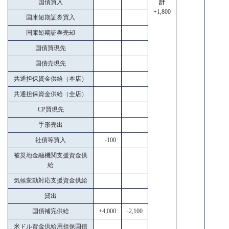
国債買入
計
+1,800
国庫短期証券買入
国庫短期証券売却
国債買現先
国債売現先
共通担保資金供給（本店）
共通担保資金供給（全店）
CP買現先
手形売出
社債等買入
-100
被災地金融機関支援資金供
給
気候変動対応支援資金供給
貸出
国債補完供給
+4,000
-2,100
米ドル資金供給用担保国債