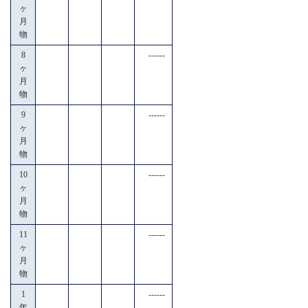
ヶ
月
物
8
------
ヶ
月
物
9
------
ヶ
月
物
10
------
ヶ
月
物
11
------
ヶ
月
物
1
------
年