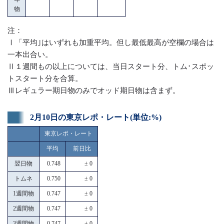
物
注：
Ⅰ「平均｣はいずれも加重平均。但し最低最高が空欄の場合は
一本出合い。
Ⅱ１週間もの以上については、当日スタート分、トム･スポッ
トスタート分を合算。
Ⅲレギュラー期日物のみでオッド期日物は含まず。
2月10日の東京レポ・レート(単位:%)
東京レポ・レート
平均
前日比
翌日物
0.748
± 0
トムネ
0.750
± 0
1週間物
0.747
± 0
2週間物
0.747
± 0
3週間物
0.747
± 0