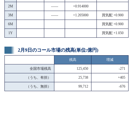
2M
------
+0.914000
3M
------
+1.205000
買気配 +0.900
6M
買気配 +0.900
1Y
買気配 +1.050
2月9日のコール市場の残高(単位:億円)
残高
増減
全国市場残高
125,450
-271
（うち、有担）
25,738
+405
（うち、無担）
99,712
-676