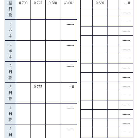
翌
0.700
0.727
0.780
-0.001
0.680
± 0
日
------
物
------
ト
------
ム
------
ネ
------
ス
------
------
ポ
ネ
------
2
------
------
日
------
物
------
3
0.775
± 0
日
------
物
------
4
------
日
------
物
------
5
------
------
日