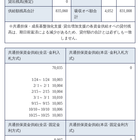
貸出残高(推定)
0
供給額残高合計
835,060
吸収オペ額合
4,052
831,008
計
※共通担保・成長基盤強化支援･貸出増加支援の各資金供給オペの貸付残
高は、期日前返済による減少があるため、貸付額の合計とは必ずしも一致
しません。
共通担保資金供給(全店･金利入
共通担保資金供給(本店･金利入札方
札方式)
式)
70,035
0
1/24～ 1/24 10,003
2/ 1～ 2/ 1 10,004
2/15～ 2/15 10,004
3/ 1～ 3/ 1 10,010
9/15～ 9/15 10,005
10/10～10/10 10,006
10/25～10/25 10,003
共通担保資金供給(全店･固定金
共通担保資金供給(本店･固定金利方
利方式)
式)
8,007
0