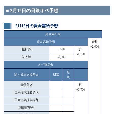
■ 2月12日の日銀オペ予想
2月12日の資金需給予想
資金過不足
資金需給予想
合計
+2,000
銀行券
+300
計
-1,700
財政等
-2,000
オペ確定分
新
除く貸出支援基金
期落
規
国債買入
計
+3,700
国庫短期証券買入
国庫短期証券売却
国債買現先