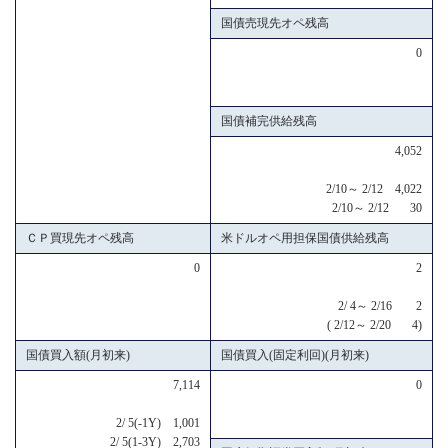
国債売現先オペ残高
0
国債補完供給残高
4,052
2/10～ 2/12 4,022
2/10～ 2/12 30
ＣＰ買現先オペ残高
米ドルオペ用担保国債供給残高
0
2
2/ 4～ 2/16 2
( 2/12～ 2/20 4)
国債買入額(月初来)
国債買入(固定利回)(月初来)
7,114
0
2/ 5(-1Y) 1,001
2/ 5(1-3Y) 2,703