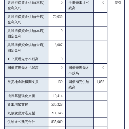
共通担保資金供給(本店)
0
手形売出オペ
0
差引
金利入札
残高
共通担保資金供給(全店)
70,035
金利入札
共通担保資金供給(本店)
0
固定金利
共通担保資金供給(全店)
8,007
固定金利
ＣＰ買現先オペ残高
0
国債買現先オペ残高
0
国債売現先オ
0
ペ残高
被災地金融機関支援
130
国債補完供給
4,052
残高
成長基盤強化支援
10,414
貸出増加支援
535,328
気候変動対応支援
211,146
供給オペ残高合計
835,060