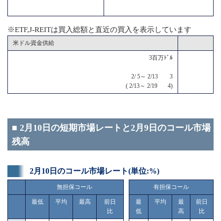
※ETF,J-REITは買入総額と直近の買入を表示しています
米ドル資金供給
3百万ﾄﾞﾙ
2/ 5～ 2/13 3
( 2/13～ 2/19 4)
■ 2月10日の短期市場レートと2月9日のコール市場
残高
2月10日のコール市場レート(単位:%)
無担保コール
有担保コール
最低
平均
最高
前日
最
平均
最
前日
比
低
高
比