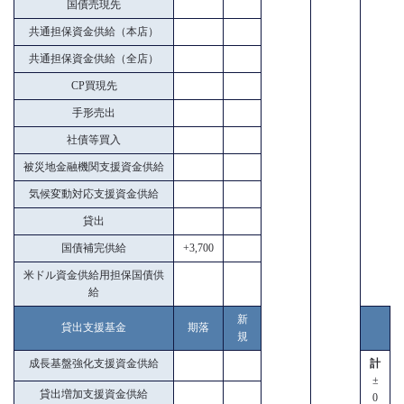
国債売現先
共通担保資金供給（本店）
共通担保資金供給（全店）
CP買現先
手形売出
社債等買入
被災地金融機関支援資金供給
気候変動対応支援資金供給
貸出
国債補完供給
+3,700
米ドル資金供給用担保国債供
給
新
貸出支援基金
期落
規
成長基盤強化支援資金供給
計
±
貸出増加支援資金供給
0