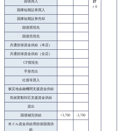
国債買入
計
± 0
国庫短期証券買入
国庫短期証券売却
国債買現先
国債売現先
共通担保資金供給（本店）
共通担保資金供給（全店）
CP買現先
手形売出
社債等買入
被災地金融機関支援資金供給
気候変動対応支援資金供給
貸出
国債補完供給
+3,700
-3,700
米ドル資金供給用担保国債供
給