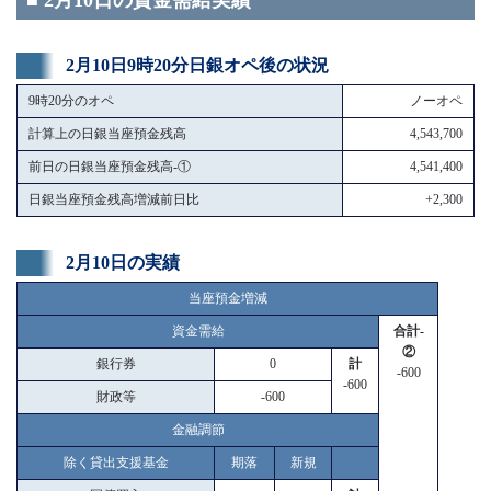
■ 2月10日の資金需給実績
2月10日9時20分日銀オペ後の状況
9時20分のオペ
ノーオペ
計算上の日銀当座預金残高
4,543,700
前日の日銀当座預金残高-①
4,541,400
日銀当座預金残高増減前日比
+2,300
2月10日の実績
当座預金増減
資金需給
合計-
②
銀行券
0
計
-600
-600
財政等
-600
金融調節
除く貸出支援基金
期落
新規