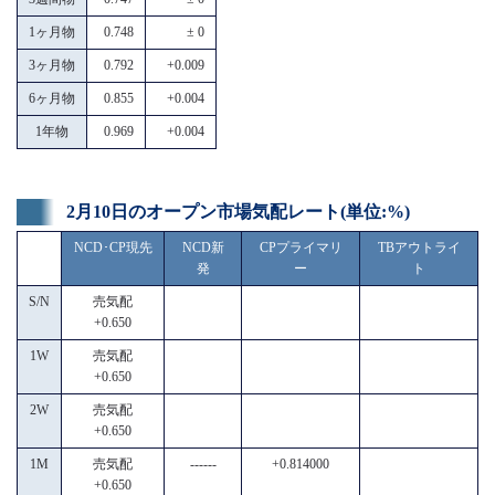
1ヶ月物
0.748
± 0
3ヶ月物
0.792
+0.009
6ヶ月物
0.855
+0.004
1年物
0.969
+0.004
2月10日のオープン市場気配レート(単位:%)
NCD･CP現先
NCD新
CPプライマリ
TBアウトライ
発
ー
ト
S/N
売気配
+0.650
1W
売気配
+0.650
2W
売気配
+0.650
1M
売気配
------
+0.814000
+0.650