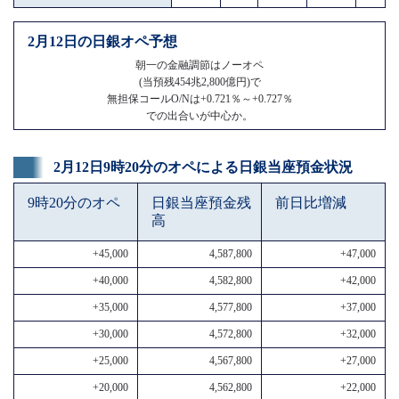
2月12日の日銀オペ予想
朝一の金融調節はノーオペ
(当預残454兆2,800億円)で
無担保コールO/Nは+0.721％～+0.727％
での出合いが中心か。
2月12日9時20分のオペによる日銀当座預金状況
9時20分のオペ
日銀当座預金残
前日比増減
高
+45,000
4,587,800
+47,000
+40,000
4,582,800
+42,000
+35,000
4,577,800
+37,000
+30,000
4,572,800
+32,000
+25,000
4,567,800
+27,000
+20,000
4,562,800
+22,000