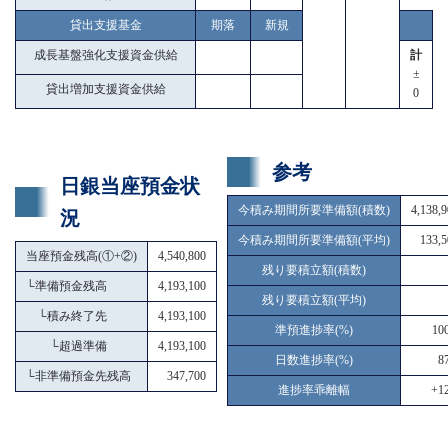
貸出支援基金
期落
新規
成長基盤強化支援資金供給
計
±
貸出増加支援資金供給
0
参考
日銀当座預金状
今積み期間所要準備額(積数)
4,138,
況
今積み期間所要準備額(平均)
133,5
当座預金残高(①+②)
4,540,800
残り要積立額(積数)
└
準備預金残高
4,193,100
残り要積立額(平均)
└
積み終了先
4,193,100
準預進捗率(%)
10
└
超過準備
4,193,100
日数進捗率(%)
8
└
非準備預金先残高
347,700
進捗率乖離幅
+12