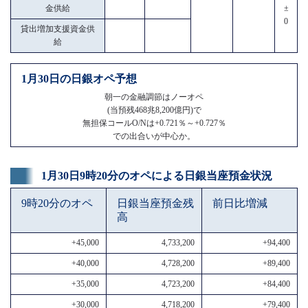
金供給
±
0
貸出増加支援資金供
給
1月30日の日銀オペ予想
朝一の金融調節はノーオペ
(当預残468兆8,200億円)で
無担保コールO/Nは+0.721％～+0.727％
での出合いが中心か。
1月30日9時20分のオペによる日銀当座預金状況
9時20分のオペ
日銀当座預金残
前日比増減
高
+45,000
4,733,200
+94,400
+40,000
4,728,200
+89,400
+35,000
4,723,200
+84,400
+30,000
4,718,200
+79,400