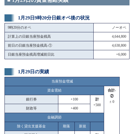
■ 1月29日の資金需給実績
1月29日9時20分日銀オペ後の状況
9時20分のオペ
ノーオペ
計算上の日銀当座預金残高
4,644,800
前日の日銀当座預金残高-①
4,638,800
日銀当座預金残高増減前日比
+6,000
1月29日の実績
当座預金増減
資金需給
合計-
②
銀行券
+100
計
± 0
+500
財政等
+400
金融調節
除く貸出支援基金
期落
新規