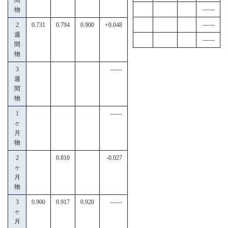
------
物
------
2
0.731
0.794
0.900
+0.048
週
------
間
物
3
------
週
間
物
1
------
ヶ
月
物
2
0.810
-0.027
ヶ
月
物
3
0.900
0.917
0.920
------
ヶ
月