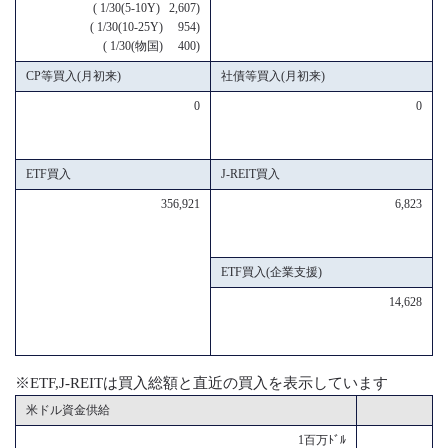
( 1/30(5-10Y) 2,607)
( 1/30(10-25Y) 954)
( 1/30(物国) 400)
CP等買入(月初来)
社債等買入(月初来)
0
0
ETF買入
J-REIT買入
356,921
6,823
ETF買入(企業支援)
14,628
※ETF,J-REITは買入総額と直近の買入を表示しています
米ドル資金供給
1百万ﾄﾞﾙ