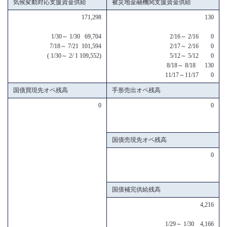
気候変動対応支援資金供給
被災地金融機関支援資金供給
171,298
130
1/30～ 1/30 69,704
2/16～ 2/16 0
7/18～ 7/21 101,594
2/17～ 2/16 0
( 1/30～ 2/ 1 109,552)
5/12～ 5/12 0
8/18～ 8/18 130
11/17～11/17 0
国債買現先オペ残高
手形売出オペ残高
0
0
国債売現先オペ残高
0
国債補完供給残高
4,216
1/29～ 1/30 4,166