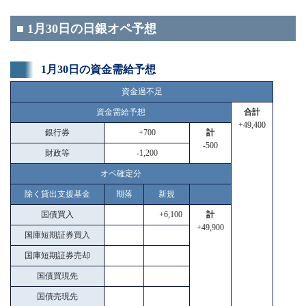
■ 1月30日の日銀オペ予想
1月30日の資金需給予想
資金過不足
資金需給予想
合計
+49,400
銀行券
+700
計
-500
財政等
-1,200
オペ確定分
除く貸出支援基金
期落
新規
国債買入
+6,100
計
+49,900
国庫短期証券買入
国庫短期証券売却
国債買現先
国債売現先