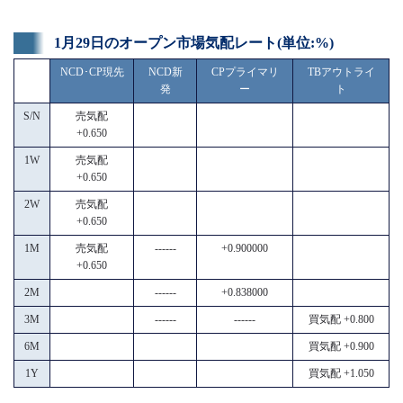
1月29日のオープン市場気配レート(単位:%)
NCD･CP現先
NCD新
CPプライマリ
TBアウトライ
発
ー
ト
S/N
売気配
+0.650
1W
売気配
+0.650
2W
売気配
+0.650
1M
売気配
------
+0.900000
+0.650
2M
------
+0.838000
3M
------
------
買気配 +0.800
6M
買気配 +0.900
1Y
買気配 +1.050