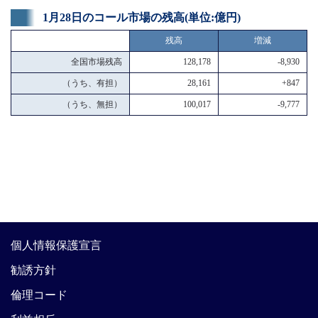
1月28日のコール市場の残高(単位:億円)
残高
増減
全国市場残高
128,178
-8,930
（うち、有担）
28,161
+847
（うち、無担）
100,017
-9,777
個人情報保護宣言
勧誘方針
倫理コード