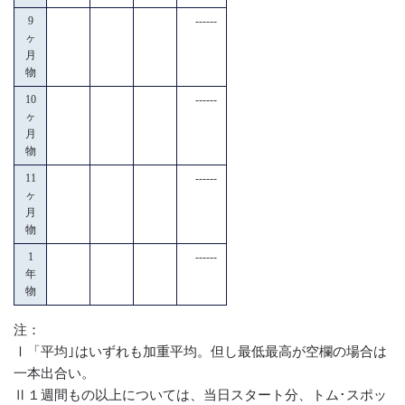
9
------
ヶ
月
物
10
------
ヶ
月
物
11
------
ヶ
月
物
1
------
年
物
注：
Ⅰ「平均｣はいずれも加重平均。但し最低最高が空欄の場合は
一本出合い。
Ⅱ１週間もの以上については、当日スタート分、トム･スポッ