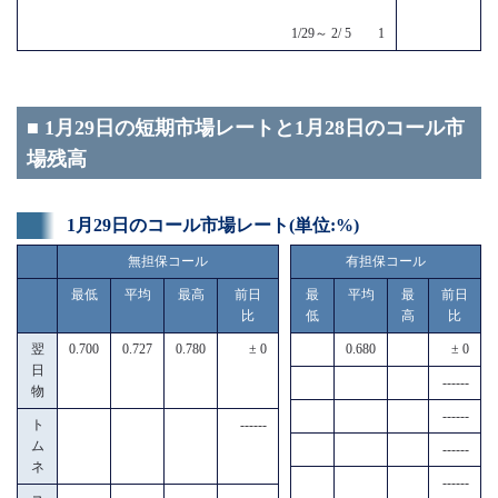
1/29～ 2/ 5 1
■ 1月29日の短期市場レートと1月28日のコール市
場残高
1月29日のコール市場レート(単位:%)
無担保コール
有担保コール
最低
平均
最高
前日
最
平均
最
前日
比
低
高
比
翌
0.700
0.727
0.780
± 0
0.680
± 0
日
------
物
------
ト
------
ム
------
ネ
------