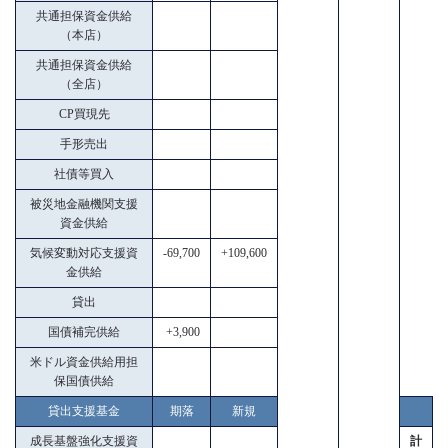
共通担保資金供給
（本店）
共通担保資金供給
（全店）
CP買現先
手形売出
社債等買入
被災地金融機関支援
資金供給
気候変動対応支援資
-69,700
+109,600
金供給
貸出
国債補完供給
+3,900
米ドル資金供給用担
保国債供給
貸出支援基金
期落
新規
成長基盤強化支援資
計