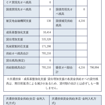
ＣＰ買現先オペ残高
0
国債買現先オペ残高
0
国債売現先オ
0
ペ残高
被災地金融機関支援
130
国債補完供給
4,216
残高
成長基盤強化支援
10,414
貸出増加支援
535,328
気候変動対応支援
171,298
供給オペ残高合計
795,210
貸出残高(推定)
0
供給額残高合計
795,210
吸収オペ額合
4,216
790,994
計
※共通担保・成長基盤強化支援･貸出増加支援の各資金供給オペの貸付残
高は、期日前返済による減少があるため、貸付額の合計とは必ずしも一致
しません。
共通担保資金供給(全店･金利入
共通担保資金供給(本店･金利入札方
札方式)
式)