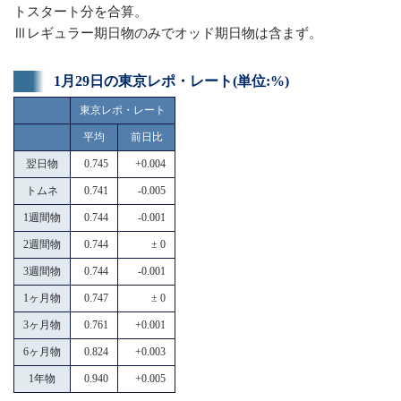
トスタート分を合算。
Ⅲレギュラー期日物のみでオッド期日物は含まず。
1月29日の東京レポ・レート(単位:%)
東京レポ・レート
平均
前日比
翌日物
0.745
+0.004
トムネ
0.741
-0.005
1週間物
0.744
-0.001
2週間物
0.744
± 0
3週間物
0.744
-0.001
1ヶ月物
0.747
± 0
3ヶ月物
0.761
+0.001
6ヶ月物
0.824
+0.003
1年物
0.940
+0.005