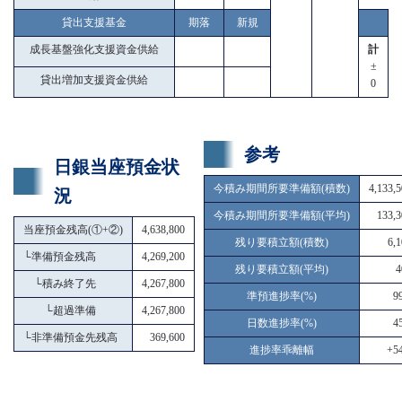
貸出支援基金
期落
新規
成長基盤強化支援資金供給
計
±
貸出増加支援資金供給
0
参考
日銀当座預金状
今積み期間所要準備額(積数)
4,133,
況
今積み期間所要準備額(平均)
133,3
当座預金残高(①+②)
4,638,800
残り要積立額(積数)
6,
└
準備預金残高
4,269,200
残り要積立額(平均)
4
└
積み終了先
4,267,800
準預進捗率(%)
9
└
超過準備
4,267,800
日数進捗率(%)
4
└
非準備預金先残高
369,600
進捗率乖離幅
+54