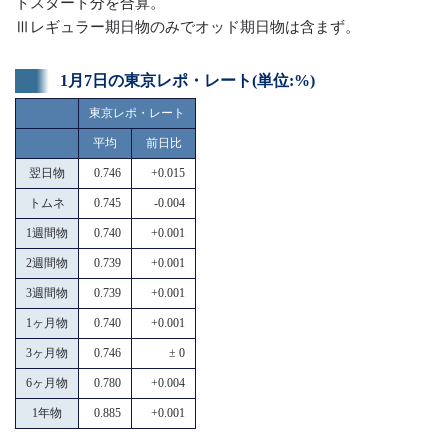
トスタート分を合算。
Ⅲレギュラー期日物のみでオッド期日物は含まず。
1月7日の東京レポ・レート(単位:%)
東京レポ・レート
平均
前日比
翌日物
0.746
+0.015
トムネ
0.745
-0.004
1週間物
0.740
+0.001
2週間物
0.739
+0.001
3週間物
0.739
+0.001
1ヶ月物
0.740
+0.001
3ヶ月物
0.746
± 0
6ヶ月物
0.780
+0.004
1年物
0.885
+0.001