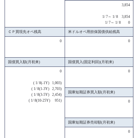
3,854
1/ 7～ 1/ 8 3,854
1/ 7～ 1/ 8 0
ＣＰ買現先オペ残高
米ドルオペ用担保国債供給残高
0
0
国債買入額(月初来)
国債買入(固定利回)(月初来)
0
0
( 1/ 8(-1Y) 1,003)
( 1/ 8(1-3Y) 2,703)
国庫短期証券買入額(月初来)
( 1/ 8(3-5Y) 2,454)
( 1/ 8(10-25Y) 951)
0
国庫短期証券売却額(月初来)
0