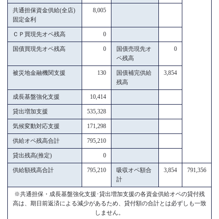
共通担保資金供給(全店)
8,005
固定金利
ＣＰ買現先オペ残高
0
国債買現先オペ残高
0
国債売現先オ
0
ペ残高
被災地金融機関支援
130
国債補完供給
3,854
残高
成長基盤強化支援
10,414
貸出増加支援
535,328
気候変動対応支援
171,298
供給オペ残高合計
795,210
貸出残高(推定)
0
供給額残高合計
795,210
吸収オペ額合
3,854
791,356
計
※共通担保・成長基盤強化支援･貸出増加支援の各資金供給オペの貸付残
高は、期日前返済による減少があるため、貸付額の合計とは必ずしも一致
しません。