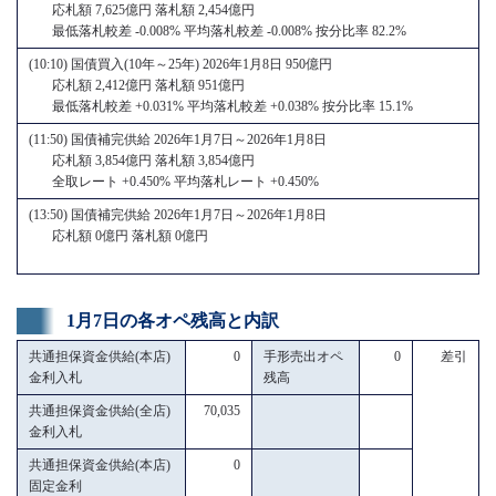
応札額 7,625億円 落札額 2,454億円
最低落札較差 -0.008% 平均落札較差 -0.008% 按分比率 82.2%
(10:10) 国債買入(10年～25年) 2026年1月8日 950億円
応札額 2,412億円 落札額 951億円
最低落札較差 +0.031% 平均落札較差 +0.038% 按分比率 15.1%
(11:50) 国債補完供給 2026年1月7日～2026年1月8日
応札額 3,854億円 落札額 3,854億円
全取レート +0.450% 平均落札レート +0.450%
(13:50) 国債補完供給 2026年1月7日～2026年1月8日
応札額 0億円 落札額 0億円
1月7日の各オペ残高と内訳
共通担保資金供給(本店)
0
手形売出オペ
0
差引
金利入札
残高
共通担保資金供給(全店)
70,035
金利入札
共通担保資金供給(本店)
0
固定金利