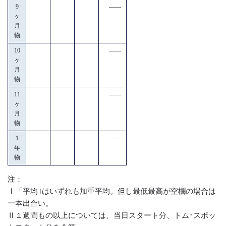
9
------
ヶ
月
物
10
------
ヶ
月
物
11
------
ヶ
月
物
1
------
年
物
注：
Ⅰ「平均｣はいずれも加重平均。但し最低最高が空欄の場合は
一本出合い。
Ⅱ１週間もの以上については、当日スタート分、トム･スポッ