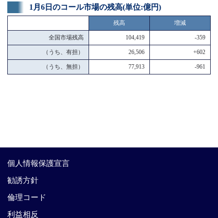
1月6日のコール市場の残高(単位:億円)
残高
増減
全国市場残高
104,419
-359
（うち、有担）
26,506
+602
（うち、無担）
77,913
-961
個人情報保護宣言
勧誘方針
倫理コード
利益相反