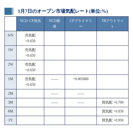
1月7日のオープン市場気配レート(単位:%)
NCD･CP現先
NCD新
CPプライマリ
TBアウトライ
発
ー
ト
S/N
売気配
+0.650
1W
売気配
+0.650
2W
売気配
+0.650
1M
売気配
------
+0.805000
+0.650
2M
------
------
3M
------
------
買気配 +0.700
6M
買気配 +0.850
1Y
買気配 +0.950