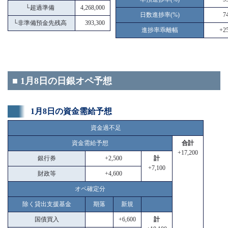
└
超過準備
4,268,000
日数進捗率(%)
7
└
非準備預金先残高
393,300
進捗率乖離幅
+25
■ 1月8日の日銀オペ予想
1月8日の資金需給予想
資金過不足
資金需給予想
合計
+17,200
銀行券
+2,500
計
+7,100
財政等
+4,600
オペ確定分
除く貸出支援基金
期落
新規
国債買入
+6,600
計