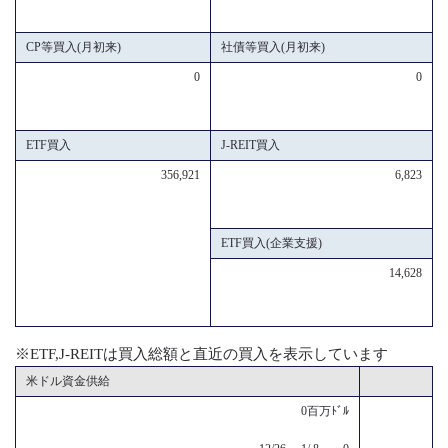
CP等買入(月初来)
社債等買入(月初来)
0
0
ETF買入
J-REIT買入
356,921
6,823
ETF買入(企業支援)
14,628
※ETF,J-REITは買入総額と直近の買入を表示しています
米ドル資金供給
0百万ﾄﾞﾙ