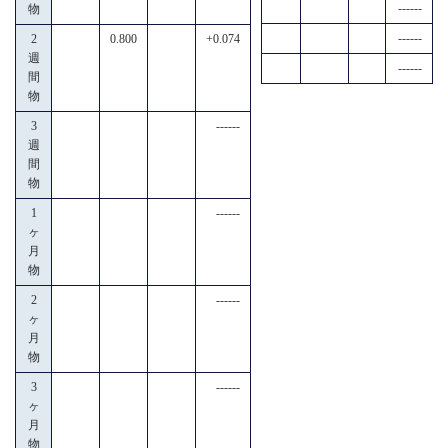
------
物
------
2
0.800
+0.074
週
------
間
物
3
------
週
間
物
1
------
ヶ
月
物
2
------
ヶ
月
物
3
------
ヶ
月
物