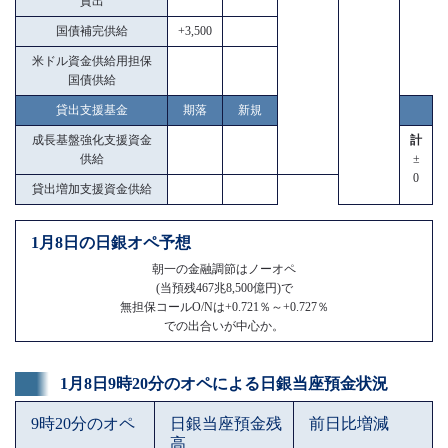
貸出
国債補完供給
+3,500
米ドル資金供給用担保
国債供給
貸出支援基金
期落
新規
成長基盤強化支援資金
計
供給
±
0
貸出増加支援資金供給
1月8日の日銀オペ予想
朝一の金融調節はノーオペ
(当預残467兆8,500億円)で
無担保コールO/Nは+0.721％～+0.727％
での出合いが中心か。
1月8日9時20分のオペによる日銀当座預金状況
9時20分のオペ
日銀当座預金残
前日比増減
高