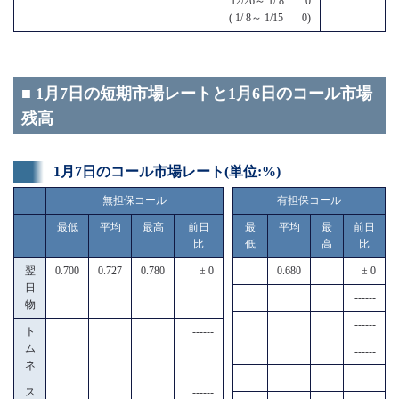
12/26～ 1/ 8 0
( 1/ 8～ 1/15 0)
■ 1月7日の短期市場レートと1月6日のコール市場
残高
1月7日のコール市場レート(単位:%)
無担保コール
有担保コール
最低
平均
最高
前日
最
平均
最
前日
比
低
高
比
翌
0.700
0.727
0.780
± 0
0.680
± 0
日
------
物
------
ト
------
ム
------
ネ
------
ス
------