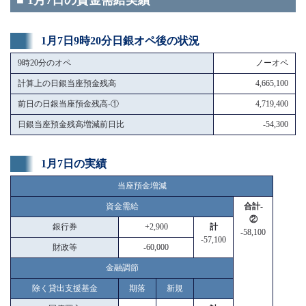
■ 1月7日の資金需給実績
1月7日9時20分日銀オペ後の状況
9時20分のオペ
ノーオペ
計算上の日銀当座預金残高
4,665,100
前日の日銀当座預金残高-①
4,719,400
日銀当座預金残高増減前日比
-54,300
1月7日の実績
当座預金増減
資金需給
合計-
②
銀行券
+2,900
計
-58,100
-57,100
財政等
-60,000
金融調節
除く貸出支援基金
期落
新規