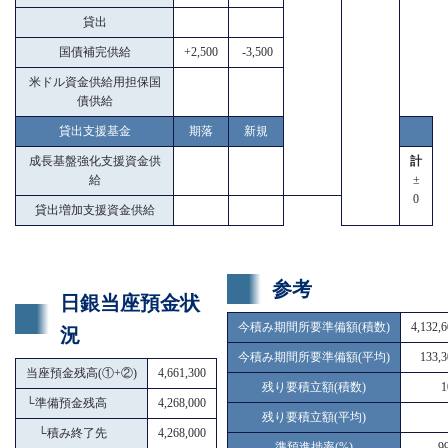
貸出
国債補完供給
+2,500
-3,500
米ドル資金供給用担保国
債供給
貸出支援基金
期落
新規
成長基盤強化支援資金供
計
給
±
0
貸出増加支援資金供給
参考
日銀当座預金状
今積み期間所要準備額(積数)
4,132,
況
今積み期間所要準備額(平均)
133,3
当座預金残高(①+②)
4,661,300
残り要積立額(積数)
1
└
準備預金残高
4,268,000
残り要積立額(平均)
└
積み終了先
4,268,000
準預進捗率(%)
9