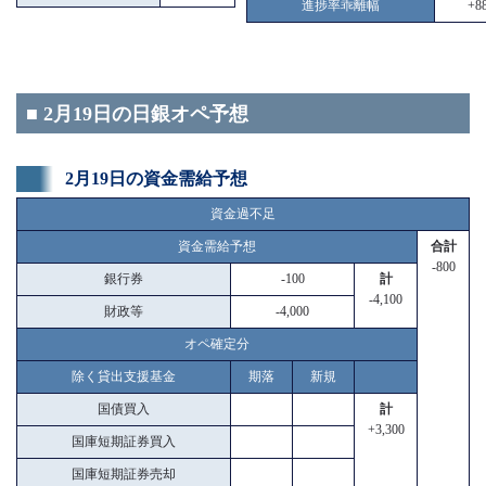
進捗率乖離幅
+88
■ 2月19日の日銀オペ予想
2月19日の資金需給予想
資金過不足
資金需給予想
合計
-800
銀行券
-100
計
-4,100
財政等
-4,000
オペ確定分
除く貸出支援基金
期落
新規
国債買入
計
+3,300
国庫短期証券買入
国庫短期証券売却