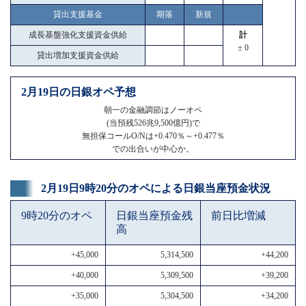
貸出支援基金
期落
新規
成長基盤強化支援資金供給
計
± 0
貸出増加支援資金供給
2月19日の日銀オペ予想
朝一の金融調節はノーオペ
(当預残526兆9,500億円)で
無担保コールO/Nは+0.470％～+0.477％
での出合いが中心か。
2月19日9時20分のオペによる日銀当座預金状況
9時20分のオペ
日銀当座預金残
前日比増減
高
+45,000
5,314,500
+44,200
+40,000
5,309,500
+39,200
+35,000
5,304,500
+34,200