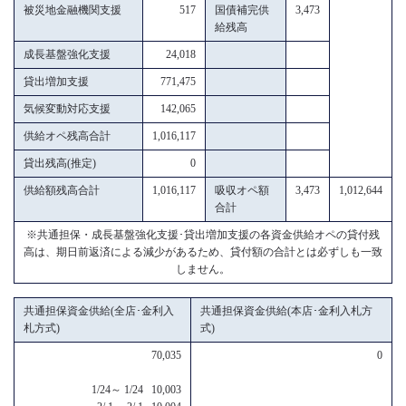
被災地金融機関支援
517
国債補完供
3,473
給残高
成長基盤強化支援
24,018
貸出増加支援
771,475
気候変動対応支援
142,065
供給オペ残高合計
1,016,117
貸出残高(推定)
0
供給額残高合計
1,016,117
吸収オペ額
3,473
1,012,644
合計
※共通担保・成長基盤強化支援･貸出増加支援の各資金供給オペの貸付残
高は、期日前返済による減少があるため、貸付額の合計とは必ずしも一致
しません。
共通担保資金供給(全店･金利入
共通担保資金供給(本店･金利入札方
札方式)
式)
70,035
0
1/24～ 1/24 10,003