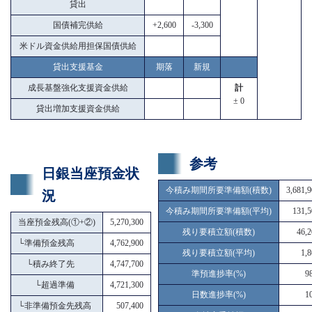
貸出
国債補完供給
+2,600
-3,300
米ドル資金供給用担保国債供給
貸出支援基金
期落
新規
成長基盤強化支援資金供給
計
± 0
貸出増加支援資金供給
参考
日銀当座預金状
今積み期間所要準備額(積数)
3,681,
況
今積み期間所要準備額(平均)
131,5
当座預金残高(①+②)
5,270,300
残り要積立額(積数)
46,2
└
準備預金残高
4,762,900
残り要積立額(平均)
1,
└
積み終了先
4,747,700
準預進捗率(%)
9
└
超過準備
4,721,300
日数進捗率(%)
1
└
非準備預金先残高
507,400