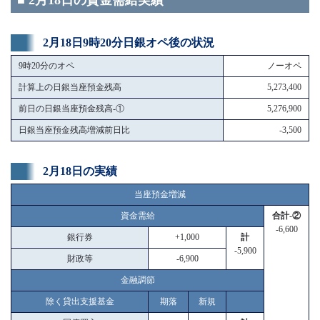
■ 2月18日の資金需給実績
2月18日9時20分日銀オペ後の状況
9時20分のオペ
ノーオペ
計算上の日銀当座預金残高
5,273,400
前日の日銀当座預金残高-①
5,276,900
日銀当座預金残高増減前日比
-3,500
2月18日の実績
当座預金増減
資金需給
合計-②
-6,600
銀行券
+1,000
計
-5,900
財政等
-6,900
金融調節
除く貸出支援基金
期落
新規