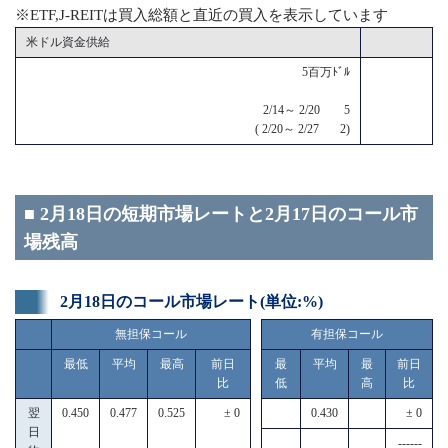
※ETF,J-REITは買入総額と直近の買入を表示しています
米ドル資金供給
5百万ﾄﾞﾙ
2/14～ 2/20 5
( 2/20～ 2/27 2)
■ 2月18日の短期市場レートと2月17日のコール市
場残高
2月18日のコール市場レート(単位:%)
無担保コール
有担保コール
最低
平均
最高
前日
最
平均
最
前日
比
低
高
比
翌
0.450
0.477
0.525
± 0
0.430
± 0
日
------