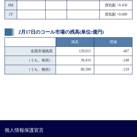
6M
買気配 +0.450
1Y
買気配 +0.600
2月17日のコール市場の残高(単位:億円)
残高
増減
全国市場残高
120,015
-467
（うち、有担）
39,416
-248
（うち、無担）
80,599
-219
個人情報保護宣言