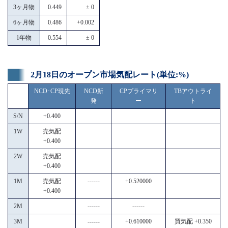
3ヶ月物
0.449
± 0
6ヶ月物
0.486
+0.002
1年物
0.554
± 0
2月18日のオープン市場気配レート(単位:%)
NCD･CP現先
NCD新
CPプライマリ
TBアウトライ
発
ー
ト
S/N
+0.400
1W
売気配
+0.400
2W
売気配
+0.400
1M
売気配
------
+0.520000
+0.400
2M
------
------
3M
------
+0.610000
買気配 +0.350