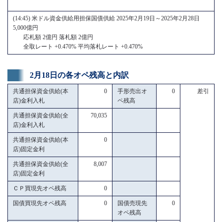
(14:45) 米ドル資金供給用担保国債供給 2025年2月19日～2025年2月28日
5,000億円
応札額 2億円 落札額 2億円
全取レート +0.470% 平均落札レート +0.470%
2月18日の各オペ残高と内訳
共通担保資金供給(本
0
手形売出オ
0
差引
店)金利入札
ペ残高
共通担保資金供給(全
70,035
店)金利入札
共通担保資金供給(本
0
店)固定金利
共通担保資金供給(全
8,007
店)固定金利
ＣＰ買現先オペ残高
0
国債買現先オペ残高
0
国債売現先
0
オペ残高