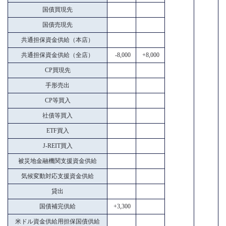
国債買現先
国債売現先
共通担保資金供給（本店）
共通担保資金供給（全店）
-8,000
+8,000
CP買現先
手形売出
CP等買入
社債等買入
ETF買入
J-REIT買入
被災地金融機関支援資金供給
気候変動対応支援資金供給
貸出
国債補完供給
+3,300
米ドル資金供給用担保国債供給