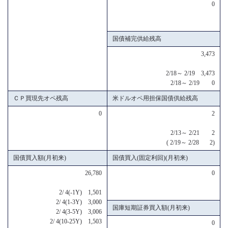
0
国債補完供給残高
3,473
2/18～ 2/19 3,473
2/18～ 2/19 0
ＣＰ買現先オペ残高
米ドルオペ用担保国債供給残高
0
2
2/13～ 2/21 2
( 2/19～ 2/28 2)
国債買入額(月初来)
国債買入(固定利回)(月初来)
26,780
0
2/ 4(-1Y) 1,501
2/ 4(1-3Y) 3,000
国庫短期証券買入額(月初来)
2/ 4(3-5Y) 3,006
2/ 4(10-25Y) 1,503
0