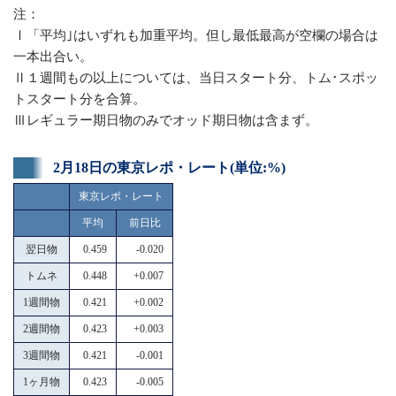
注：
Ⅰ「平均｣はいずれも加重平均。但し最低最高が空欄の場合は
一本出合い。
Ⅱ１週間もの以上については、当日スタート分、トム･スポッ
トスタート分を合算。
Ⅲレギュラー期日物のみでオッド期日物は含まず。
2月18日の東京レポ・レート(単位:%)
東京レポ・レート
平均
前日比
翌日物
0.459
-0.020
トムネ
0.448
+0.007
1週間物
0.421
+0.002
2週間物
0.423
+0.003
3週間物
0.421
-0.001
1ヶ月物
0.423
-0.005