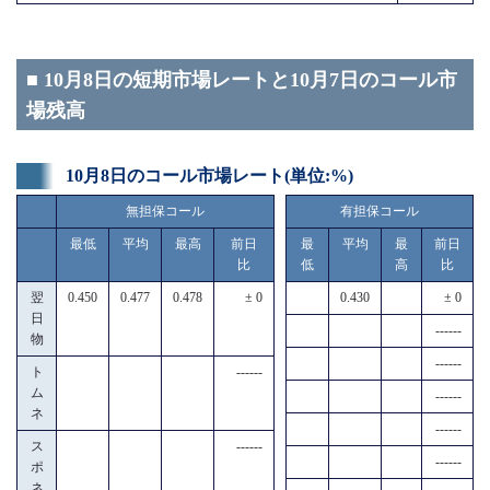
■ 10月8日の短期市場レートと10月7日のコール市
場残高
10月8日のコール市場レート(単位:%)
無担保コール
有担保コール
最低
平均
最高
前日
最
平均
最
前日
比
低
高
比
翌
0.450
0.477
0.478
± 0
0.430
± 0
日
------
物
------
ト
------
ム
------
ネ
------
ス
------
------
ポ
ネ