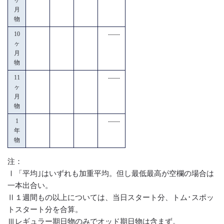
月
物
10
------
ヶ
月
物
11
------
ヶ
月
物
1
------
年
物
注：
Ⅰ「平均｣はいずれも加重平均。但し最低最高が空欄の場合は
一本出合い。
Ⅱ１週間もの以上については、当日スタート分、トム･スポッ
トスタート分を合算。
Ⅲレギュラー期日物のみでオッド期日物は含まず。