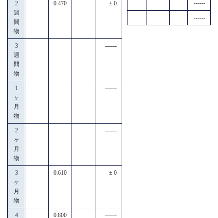
------
2
0.470
± 0
週
------
間
物
3
------
週
間
物
1
------
ヶ
月
物
2
------
ヶ
月
物
3
0.610
± 0
ヶ
月
物
4
0.800
------