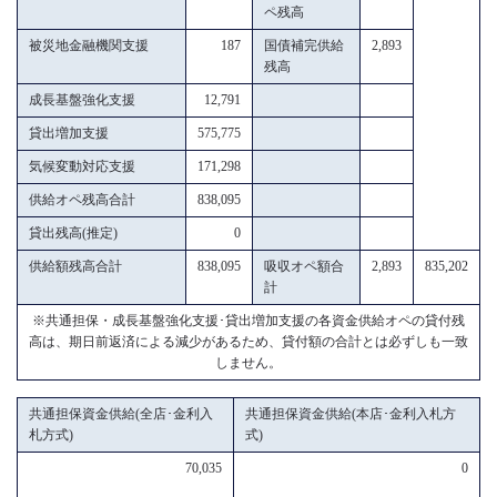
ペ残高
被災地金融機関支援
187
国債補完供給
2,893
残高
成長基盤強化支援
12,791
貸出増加支援
575,775
気候変動対応支援
171,298
供給オペ残高合計
838,095
貸出残高(推定)
0
供給額残高合計
838,095
吸収オペ額合
2,893
835,202
計
※共通担保・成長基盤強化支援･貸出増加支援の各資金供給オペの貸付残
高は、期日前返済による減少があるため、貸付額の合計とは必ずしも一致
しません。
共通担保資金供給(全店･金利入
共通担保資金供給(本店･金利入札方
札方式)
式)
70,035
0