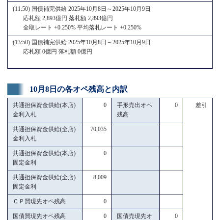
(11:50) 国債補完供給 2025年10月8日～2025年10月9日
応札額 2,893億円 落札額 2,893億円
全取レート +0.250% 平均落札レート +0.250%
(13:50) 国債補完供給 2025年10月8日～2025年10月9日
応札額 0億円 落札額 0億円
10月8日の各オペ残高と内訳
共通担保資金供給(本店)
0
手形売出オペ
0
差引
金利入札
残高
共通担保資金供給(全店)
70,035
金利入札
共通担保資金供給(本店)
0
固定金利
共通担保資金供給(全店)
8,009
固定金利
ＣＰ買現先オペ残高
0
国債買現先オペ残高
0
国債売現先オ
0