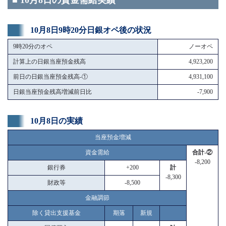
■ 10月8日の資金需給実績
10月8日9時20分日銀オペ後の状況
9時20分のオペ
ノーオペ
計算上の日銀当座預金残高
4,923,200
前日の日銀当座預金残高-①
4,931,100
日銀当座預金残高増減前日比
-7,900
10月8日の実績
当座預金増減
資金需給
合計-②
-8,200
銀行券
+200
計
-8,300
財政等
-8,500
金融調節
除く貸出支援基金
期落
新規