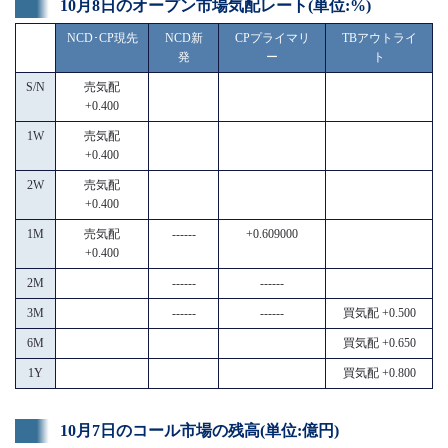
10月8日のオープン市場気配レート(単位:%)
NCD･CP現先
NCD新
CPプライマリ
TBアウトライ
発
ー
ト
S/N
売気配
+0.400
1W
売気配
+0.400
2W
売気配
+0.400
1M
売気配
------
+0.609000
+0.400
2M
------
------
3M
------
------
買気配 +0.500
6M
買気配 +0.650
1Y
買気配 +0.800
10月7日のコール市場の残高(単位:億円)