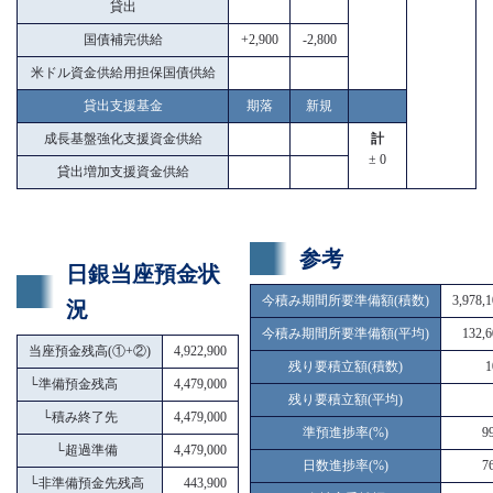
貸出
国債補完供給
+2,900
-2,800
米ドル資金供給用担保国債供給
貸出支援基金
期落
新規
成長基盤強化支援資金供給
計
± 0
貸出増加支援資金供給
参考
日銀当座預金状
今積み期間所要準備額(積数)
3,978,
況
今積み期間所要準備額(平均)
132,6
当座預金残高(①+②)
4,922,900
残り要積立額(積数)
1
└
準備預金残高
4,479,000
残り要積立額(平均)
└
積み終了先
4,479,000
準預進捗率(%)
9
└
超過準備
4,479,000
日数進捗率(%)
7
└
非準備預金先残高
443,900