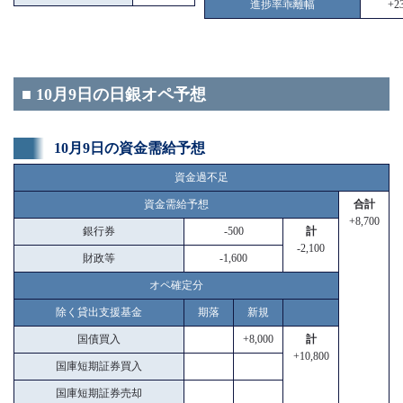
進捗率乖離幅
+23
■ 10月9日の日銀オペ予想
10月9日の資金需給予想
資金過不足
資金需給予想
合計
+8,700
銀行券
-500
計
-2,100
財政等
-1,600
オペ確定分
除く貸出支援基金
期落
新規
国債買入
+8,000
計
+10,800
国庫短期証券買入
国庫短期証券売却