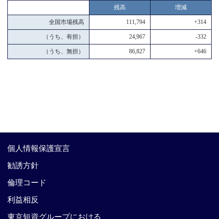
残高
増減
全国市場残高
111,794
+314
（うち、有担）
24,967
-332
（うち、無担）
86,827
+646
個人情報保護宣言
勧誘方針
倫理コード
利益相反
東京短資グループにおける