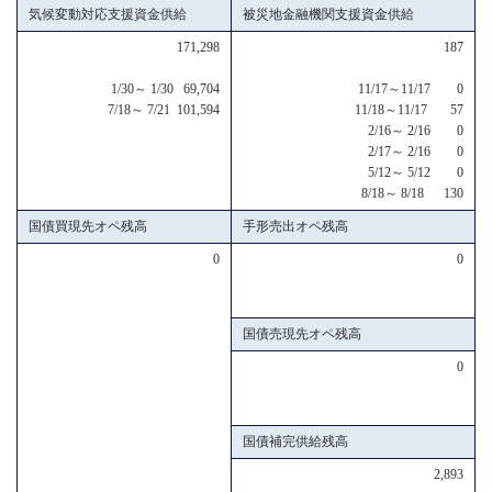
気候変動対応支援資金供給
被災地金融機関支援資金供給
171,298
187
1/30～ 1/30 69,704
11/17～11/17 0
7/18～ 7/21 101,594
11/18～11/17 57
2/16～ 2/16 0
2/17～ 2/16 0
5/12～ 5/12 0
8/18～ 8/18 130
国債買現先オペ残高
手形売出オペ残高
0
0
国債売現先オペ残高
0
国債補完供給残高
2,893