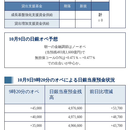
貸出支援基金
期落
新規
成長基盤強化支援資金供給
計
± 0
貸出増加支援資金供給
10月9日の日銀オペ予想
朝一の金融調節はノーオペ
(当預残493兆1,600億円)で
無担保コールO/Nは+0.471％～+0.477％
での出合いが中心か。
10月9日9時20分のオペによる日銀当座預金状況
9時20分のオペ
日銀当座預金残
前日比増減
高
+45,000
4,976,600
+53,700
+40,000
4,971,600
+48,700
+35,000
4,966,600
+43,700