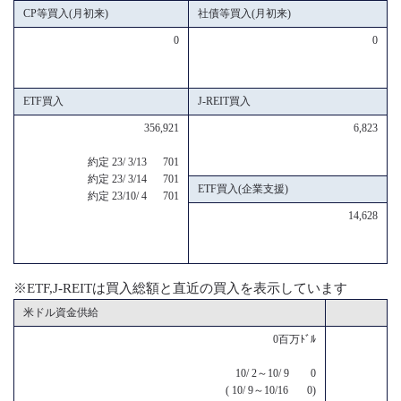
CP等買入(月初来)
社債等買入(月初来)
0
0
ETF買入
J-REIT買入
356,921
6,823
約定 23/ 3/13 701
約定 23/ 3/14 701
ETF買入(企業支援)
約定 23/10/ 4 701
14,628
※ETF,J-REITは買入総額と直近の買入を表示しています
米ドル資金供給
0百万ﾄﾞﾙ
10/ 2～10/ 9 0
( 10/ 9～10/16 0)