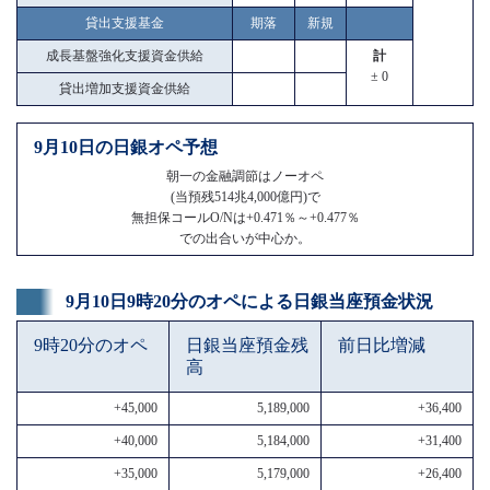
貸出支援基金
期落
新規
成長基盤強化支援資金供給
計
± 0
貸出増加支援資金供給
9月10日の日銀オペ予想
朝一の金融調節はノーオペ
(当預残514兆4,000億円)で
無担保コールO/Nは+0.471％～+0.477％
での出合いが中心か。
9月10日9時20分のオペによる日銀当座預金状況
9時20分のオペ
日銀当座預金残
前日比増減
高
+45,000
5,189,000
+36,400
+40,000
5,184,000
+31,400
+35,000
5,179,000
+26,400