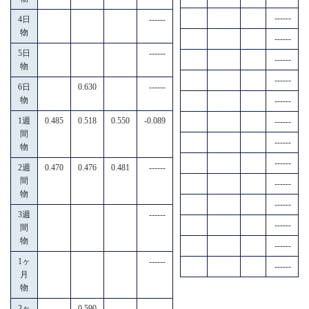
------
4日
------
物
------
5日
------
------
物
------
6日
0.630
------
物
------
1週
0.485
0.518
0.550
-0.089
------
間
------
物
------
2週
0.470
0.476
0.481
------
間
------
物
------
3週
------
------
間
物
------
1ヶ
------
------
月
物
2ヶ
0.590
------