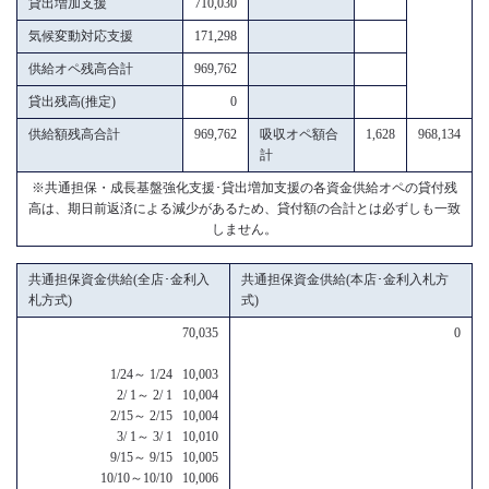
貸出増加支援
710,030
気候変動対応支援
171,298
供給オペ残高合計
969,762
貸出残高(推定)
0
供給額残高合計
969,762
吸収オペ額合
1,628
968,134
計
※共通担保・成長基盤強化支援･貸出増加支援の各資金供給オペの貸付残
高は、期日前返済による減少があるため、貸付額の合計とは必ずしも一致
しません。
共通担保資金供給(全店･金利入
共通担保資金供給(本店･金利入札方
札方式)
式)
70,035
0
1/24～ 1/24 10,003
2/ 1～ 2/ 1 10,004
2/15～ 2/15 10,004
3/ 1～ 3/ 1 10,010
9/15～ 9/15 10,005
10/10～10/10 10,006