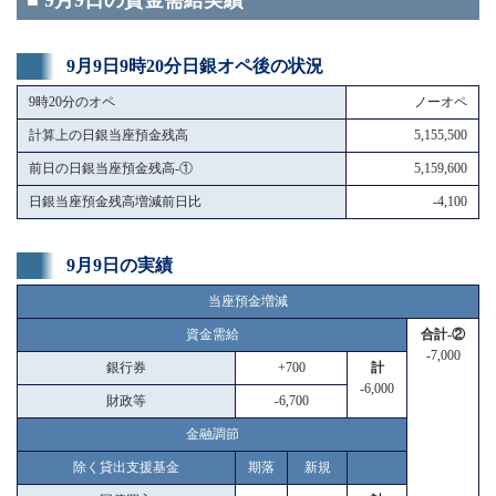
■ 9月9日の資金需給実績
9月9日9時20分日銀オペ後の状況
9時20分のオペ
ノーオペ
計算上の日銀当座預金残高
5,155,500
前日の日銀当座預金残高-①
5,159,600
日銀当座預金残高増減前日比
-4,100
9月9日の実績
当座預金増減
資金需給
合計-②
-7,000
銀行券
+700
計
-6,000
財政等
-6,700
金融調節
除く貸出支援基金
期落
新規