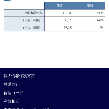
残高
増減
全国市場残高
118,080
+389
（うち、有担）
30,828
+479
（うち、無担）
87,252
-90
個人情報保護宣言
勧誘方針
倫理コード
利益相反