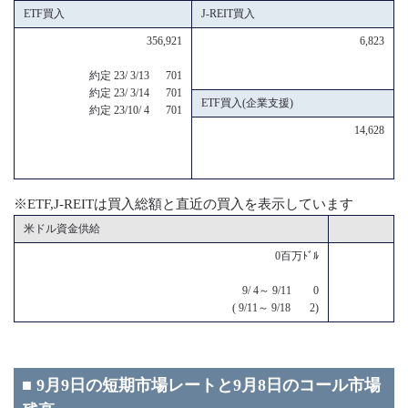
ETF買入
J-REIT買入
356,921
6,823
約定 23/ 3/13 701
約定 23/ 3/14 701
ETF買入(企業支援)
約定 23/10/ 4 701
14,628
※ETF,J-REITは買入総額と直近の買入を表示しています
米ドル資金供給
0百万ﾄﾞﾙ
9/ 4～ 9/11 0
( 9/11～ 9/18 2)
■ 9月9日の短期市場レートと9月8日のコール市場