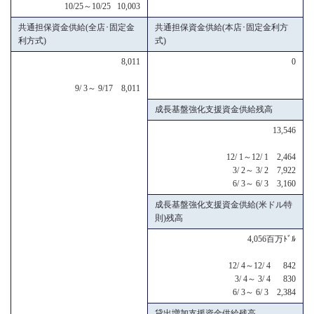
10/25～10/25 10,003
共通担保資金供給(全店･固定金
共通担保資金供給(本店･固定金利方
利方式)
式)
8,011
0
9/ 3～ 9/17 8,011
成長基盤強化支援資金供給残高
13,546
12/ 1～12/ 1 2,464
3/ 2～ 3/ 2 7,922
6/ 3～ 6/ 3 3,160
成長基盤強化支援資金供給(米ドル特
則)残高
4,056百万ﾄﾞﾙ
12/ 4～12/ 4 842
3/ 4～ 3/ 4 830
6/ 3～ 6/ 3 2,384
貸出増加支援資金供給残高