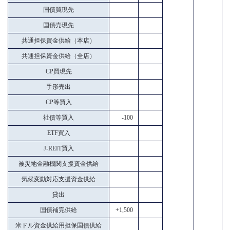
国債買現先
国債売現先
共通担保資金供給（本店）
共通担保資金供給（全店）
CP買現先
手形売出
CP等買入
社債等買入
-100
ETF買入
J-REIT買入
被災地金融機関支援資金供給
気候変動対応支援資金供給
貸出
国債補完供給
+1,500
米ドル資金供給用担保国債供給