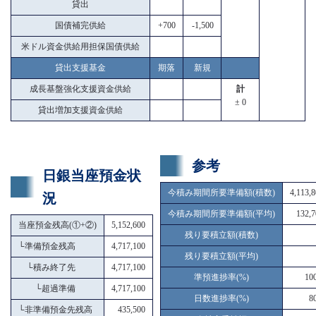
貸出
国債補完供給
+700
-1,500
米ドル資金供給用担保国債供給
貸出支援基金
期落
新規
成長基盤強化支援資金供給
計
± 0
貸出増加支援資金供給
参考
日銀当座預金状
今積み期間所要準備額(積数)
4,113,
況
今積み期間所要準備額(平均)
132,7
当座預金残高(①+②)
5,152,600
残り要積立額(積数)
└
準備預金残高
4,717,100
残り要積立額(平均)
└
積み終了先
4,717,100
準預進捗率(%)
10
└
超過準備
4,717,100
日数進捗率(%)
8
└
非準備預金先残高
435,500