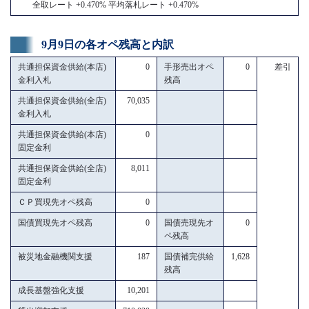
全取レート +0.470% 平均落札レート +0.470%
9月9日の各オペ残高と内訳
共通担保資金供給(本店)
0
手形売出オペ
0
差引
金利入札
残高
共通担保資金供給(全店)
70,035
金利入札
共通担保資金供給(本店)
0
固定金利
共通担保資金供給(全店)
8,011
固定金利
ＣＰ買現先オペ残高
0
国債買現先オペ残高
0
国債売現先オ
0
ペ残高
被災地金融機関支援
187
国債補完供給
1,628
残高
成長基盤強化支援
10,201