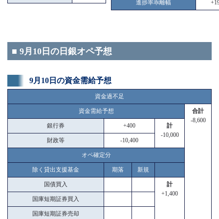
進捗率乖離幅
+19
■ 9月10日の日銀オペ予想
9月10日の資金需給予想
資金過不足
資金需給予想
合計
-8,600
銀行券
+400
計
-10,000
財政等
-10,400
オペ確定分
除く貸出支援基金
期落
新規
国債買入
計
+1,400
国庫短期証券買入
国庫短期証券売却