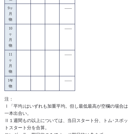
9ヶ
------
月
物
10
------
ヶ
月
物
11
------
ヶ
月
物
1年
------
物
注：
Ⅰ「平均｣はいずれも加重平均。但し最低最高が空欄の場合は
一本出合い。
Ⅱ１週間もの以上については、当日スタート分、トム･スポッ
トスタート分を合算。