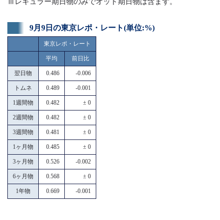
Ⅲレギュラー期日物のみでオッド期日物は含まず。
9月9日の東京レポ・レート(単位:%)
東京レポ・レート
平均
前日比
翌日物
0.486
-0.006
トムネ
0.489
-0.001
1週間物
0.482
± 0
2週間物
0.482
± 0
3週間物
0.481
± 0
1ヶ月物
0.485
± 0
3ヶ月物
0.526
-0.002
6ヶ月物
0.568
± 0
1年物
0.669
-0.001