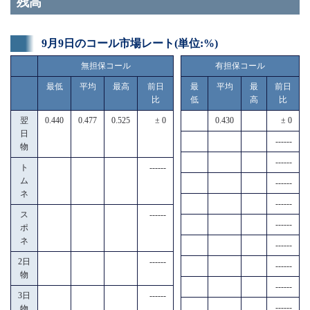
残高
9月9日のコール市場レート(単位:%)
無担保コール
有担保コール
最低
平均
最高
前日
最
平均
最
前日
比
低
高
比
翌
0.440
0.477
0.525
± 0
0.430
± 0
日
------
物
------
ト
------
ム
------
ネ
------
ス
------
------
ポ
ネ
------
2日
------
------
物
------
3日
------
------
物