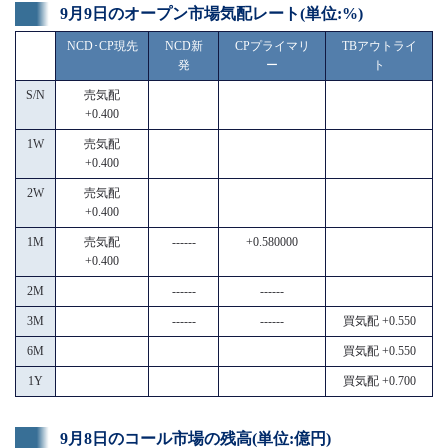
9月9日のオープン市場気配レート(単位:%)
NCD･CP現先
NCD新
CPプライマリ
TBアウトライ
発
ー
ト
S/N
売気配
+0.400
1W
売気配
+0.400
2W
売気配
+0.400
1M
売気配
------
+0.580000
+0.400
2M
------
------
3M
------
------
買気配 +0.550
6M
買気配 +0.550
1Y
買気配 +0.700
9月8日のコール市場の残高(単位:億円)