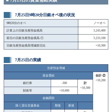
■ 7月25日の資金需給実績
7月25日9時20分日銀オペ後の状況
9時20分のオペ
ノーオペ
計算上の日銀当座預金残高
5,243,400
前日の日銀当座預金残高-①
5,233,100
日銀当座預金残高増減前日比
+10,300
7月25日の実績
当座預金増減
資金需給
合計-②
+10,200
銀行券
-300
計
+10,300
財政等
+10,600
金融調節
除く貸出支援基金
期落
新規