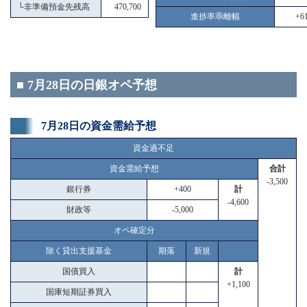
└
非準備預金先残高
470,700
進捗率乖離幅
+61
■ 7月28日の日銀オペ予想
7月28日の資金需給予想
資金過不足
資金需給予想
合計
-3,500
銀行券
+400
計
-4,600
財政等
-5,000
オペ確定分
除く貸出支援基金
期落
新規
国債買入
計
+1,100
国庫短期証券買入