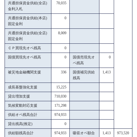
共通担保資金供給(全店)
70,035
金利入札
共通担保資金供給(本店)
0
固定金利
共通担保資金供給(全店)
8,009
固定金利
ＣＰ買現先オペ残高
0
国債買現先オペ残高
0
国債売現先オ
0
ペ残高
被災地金融機関支援
336
国債補完供給
1,413
残高
成長基盤強化支援
15,225
貸出増加支援
710,030
気候変動対応支援
171,298
供給オペ残高合計
974,933
貸出残高(推定)
0
供給額残高合計
974,933
吸収オペ額合
1,413
973,520