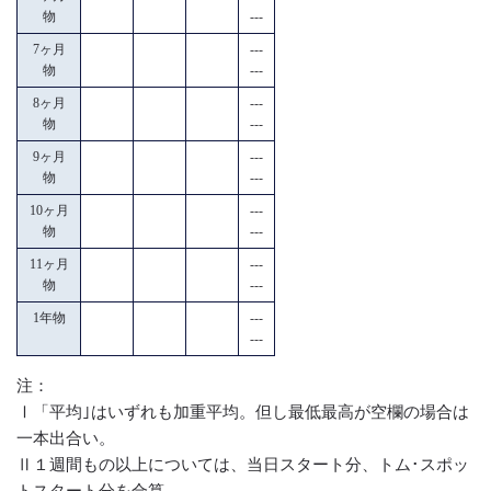
物
---
7ヶ月
---
物
---
8ヶ月
---
物
---
9ヶ月
---
物
---
10ヶ月
---
物
---
11ヶ月
---
物
---
1年物
---
---
注：
Ⅰ「平均｣はいずれも加重平均。但し最低最高が空欄の場合は
一本出合い。
Ⅱ１週間もの以上については、当日スタート分、トム･スポッ
トスタート分を合算。