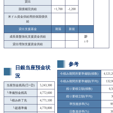
貸出
国債補完供給
+1,700
-1,200
米ドル資金供給用担保国債供
給
貸出支援基金
期落
新規
成長基盤強化支援資金供給
計
± 0
貸出増加支援資金供給
参考
日銀当座預金状
今積み期間所要準備額(積数)
4,121,
況
今積み期間所要準備額(平均)
132,9
当座預金残高(①+②)
5,243,300
残り要積立額(積数)
6,
└
準備預金残高
4,772,600
残り要積立額(平均)
3
└
積み終了先
4,771,100
準預進捗率(%)
9
└
超過準備
4,770,800
日数進捗率(%)
3