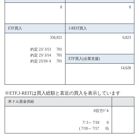
0
0
ETF買入
J-REIT買入
356,921
6,823
約定 23/ 3/13 701
約定 23/ 3/14 701
ETF買入(企業支援)
約定 23/10/ 4 701
14,628
※ETF,J-REITは買入総額と直近の買入を表示しています
米ドル資金供給
0百万ﾄﾞﾙ
7/ 3～ 7/10 0
( 7/10～ 7/17 0)