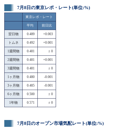
7月8日の東京レポ・レート(単位:%)
東京レポ・レート
平均
前日比
翌日物
0.489
+0.003
トムネ
0.492
+0.001
1週間物
0.481
± 0
2週間物
0.481
+0.001
3週間物
0.481
± 0
1ヶ月物
0.480
-0.001
3ヶ月物
0.485
-0.001
6ヶ月物
0.500
± 0
1年物
0.571
± 0
7月8日のオープン市場気配レート(単位:%)