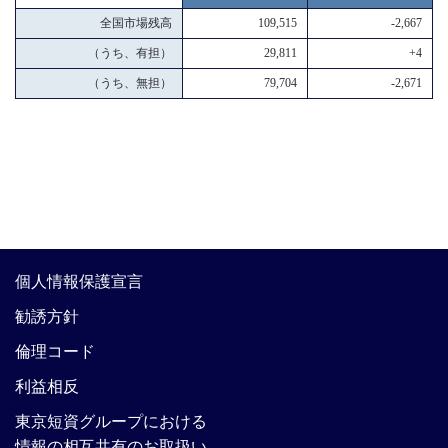
全国市場残高
109,515
-2,667
（うち、有担）
29,811
+4
（うち、無担）
79,704
-2,671
個人情報保護宣言
勧誘方針
倫理コード
利益相反
東京短資グループにおける
情報の相互共有のお取扱い