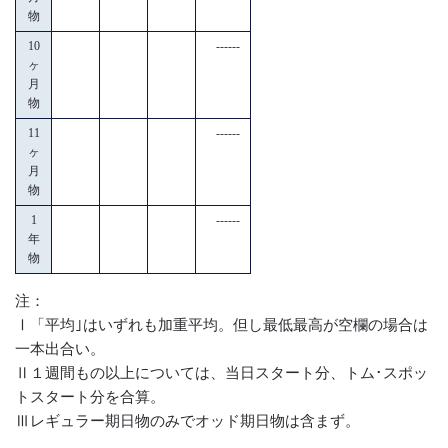
物
10
------
ヶ
月
物
11
------
ヶ
月
物
1
------
年
物
注：
Ⅰ「平均｣はいずれも加重平均。但し最低最高が空欄の場合は
一本出合い。
Ⅱ１週間もの以上については、当日スタート分、トム･スポッ
トスタート分を合算。
Ⅲレギュラー期日物のみでオッド期日物は含まず。