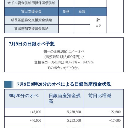
米ドル資金供給用担保国債供給
貸出支援基金
期落
新規
成長基盤強化支援資金供給
計
± 0
貸出増加支援資金供給
7月9日の日銀オペ予想
朝一の金融調節はノーオペ
(当預残521兆3,600億円)で
無担保コールO/Nは+0.471％～+0.477％
での出合いが中心か。
7月9日9時20分のオペによる日銀当座預金状況
9時20分のオペ
日銀当座預金残
前日比増減
高
+45,000
5,258,600
+22,600
+40,000
5,253,600
+17,600