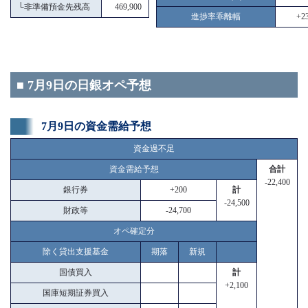
└
非準備預金先残高
469,900
進捗率乖離幅
+23
■ 7月9日の日銀オペ予想
7月9日の資金需給予想
資金過不足
資金需給予想
合計
-22,400
銀行券
+200
計
-24,500
財政等
-24,700
オペ確定分
除く貸出支援基金
期落
新規
国債買入
計
+2,100
国庫短期証券買入