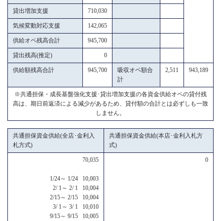
貸出増加支援
710,030
気候変動対応支援
142,065
供給オペ残高合計
945,700
貸出残高(推定)
0
供給額残高合計
945,700
吸収オペ額合
2,511
943,189
計
※共通担保・成長基盤強化支援･貸出増加支援の各資金供給オペの貸付残
高は、期日前返済による減少があるため、貸付額の合計とは必ずしも一致
しません。
共通担保資金供給(全店･金利入
共通担保資金供給(本店･金利入札方
札方式)
式)
70,035
0
1/24～ 1/24 10,003
2/ 1～ 2/ 1 10,004
2/15～ 2/15 10,004
3/ 1～ 3/ 1 10,010
9/15～ 9/15 10,005