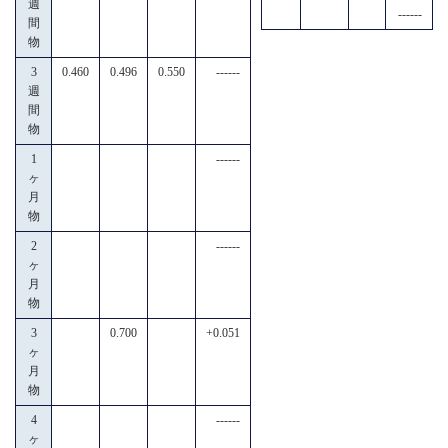
週
------
間
物
3
0.460
0.496
0.550
------
週
間
物
1
------
ヶ
月
物
2
------
ヶ
月
物
3
0.700
+0.051
ヶ
月
物
4
------
ヶ