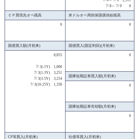
7/ 8～ 7/ 9 0
ＣＰ買現先オペ残高
米ドルオペ用担保国債供給残高
0
0
国債買入額(月初来)
国債買入(固定利回)(月初来)
8,855
0
7/ 3(-1Y) 1,000
7/ 3(1-3Y) 3,251
国庫短期証券買入額(月初来)
7/ 3(3-5Y) 3,254
7/ 3(10-25Y) 1,350
0
国庫短期証券売却額(月初来)
0
CP等買入(月初来)
社債等買入(月初来)