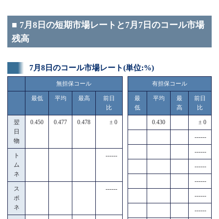
■ 7月8日の短期市場レートと7月7日のコール市場
残高
7月8日のコール市場レート(単位:%)
無担保コール
有担保コール
最低
平均
最高
前日
最
平均
最
前日
比
低
高
比
翌
0.450
0.477
0.478
± 0
0.430
± 0
日
------
物
------
ト
------
ム
------
ネ
------
ス
------
------
ポ
ネ
------