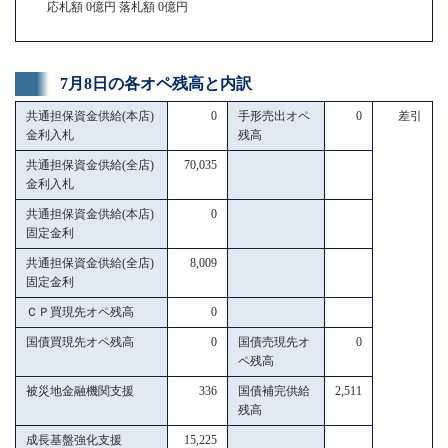
応札額 0億円 落札額 0億円
7月8日の各オペ残高と内訳
共通担保資金供給(本店)
0
手形売出オペ
0
差引
金利入札
残高
共通担保資金供給(全店)
70,035
金利入札
共通担保資金供給(本店)
0
固定金利
共通担保資金供給(全店)
8,009
固定金利
ＣＰ買現先オペ残高
0
国債買現先オペ残高
0
国債売現先オ
0
ペ残高
被災地金融機関支援
336
国債補完供給
2,511
残高
成長基盤強化支援
15,225