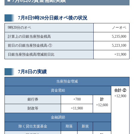
■ 7月8日の資金需給実績
7月8日9時20分日銀オペ後の状況
9時20分のオペ
ノーオペ
計算上の日銀当座預金残高
5,235,000
前日の日銀当座預金残高-①
5,223,100
日銀当座預金残高増減前日比
+11,900
7月8日の実績
当座預金増減
資金需給
合計-②
+12,900
銀行券
+700
計
+12,600
財政等
+11,900
金融調節
除く貸出支援基金
期落
新規