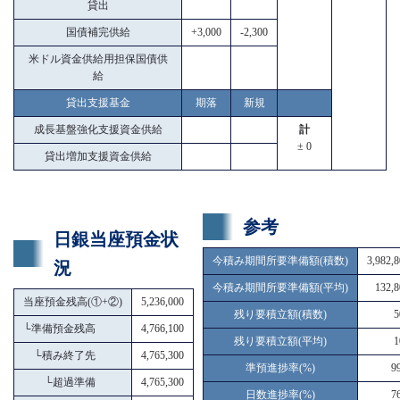
貸出
国債補完供給
+3,000
-2,300
米ドル資金供給用担保国債供
給
貸出支援基金
期落
新規
成長基盤強化支援資金供給
計
± 0
貸出増加支援資金供給
参考
日銀当座預金状
今積み期間所要準備額(積数)
3,982,
況
今積み期間所要準備額(平均)
132,8
当座預金残高(①+②)
5,236,000
残り要積立額(積数)
5
└
準備預金残高
4,766,100
残り要積立額(平均)
1
└
積み終了先
4,765,300
準預進捗率(%)
9
└
超過準備
4,765,300
日数進捗率(%)
7