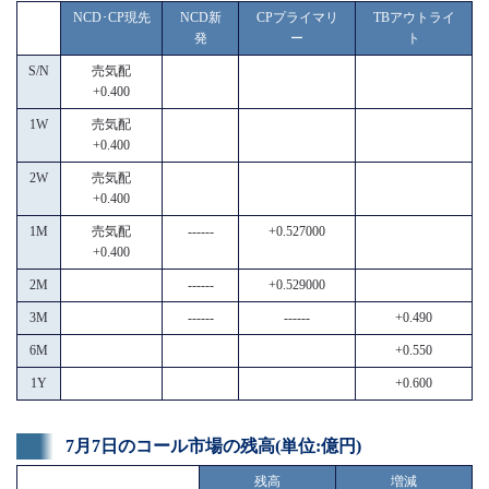
NCD･CP現先
NCD新
CPプライマリ
TBアウトライ
発
ー
ト
S/N
売気配
+0.400
1W
売気配
+0.400
2W
売気配
+0.400
1M
売気配
------
+0.527000
+0.400
2M
------
+0.529000
3M
------
------
+0.490
6M
+0.550
1Y
+0.600
7月7日のコール市場の残高(単位:億円)
残高
増減