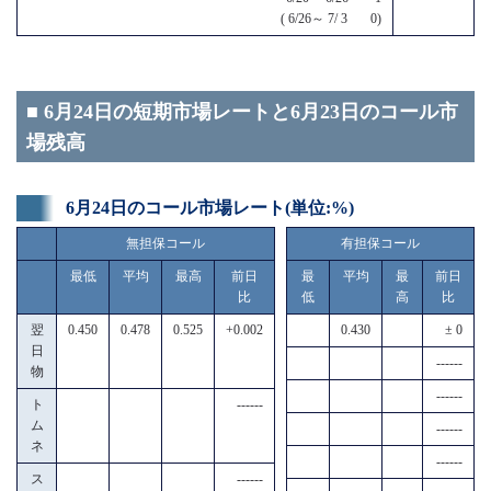
( 6/26～ 7/ 3 0)
■ 6月24日の短期市場レートと6月23日のコール市
場残高
6月24日のコール市場レート(単位:%)
無担保コール
有担保コール
最低
平均
最高
前日
最
平均
最
前日
比
低
高
比
翌
0.450
0.478
0.525
+0.002
0.430
± 0
日
------
物
------
ト
------
ム
------
ネ
------
ス
------