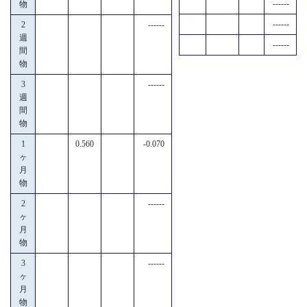
------
物
------
2
------
週
------
間
物
3
------
週
間
物
1
0.560
-0.070
ヶ
月
物
2
------
ヶ
月
物
3
------
ヶ
月
物