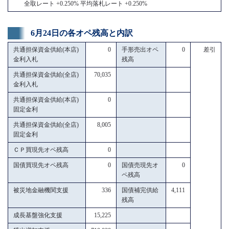
全取レート +0.250% 平均落札レート +0.250%
6月24日の各オペ残高と内訳
共通担保資金供給(本店)
0
手形売出オペ
0
差引
金利入札
残高
共通担保資金供給(全店)
70,035
金利入札
共通担保資金供給(本店)
0
固定金利
共通担保資金供給(全店)
8,005
固定金利
ＣＰ買現先オペ残高
0
国債買現先オペ残高
0
国債売現先オ
0
ペ残高
被災地金融機関支援
336
国債補完供給
4,111
残高
成長基盤強化支援
15,225