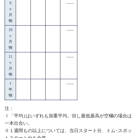
9
------
ヶ
月
物
10
------
ヶ
月
物
11
------
ヶ
月
物
1
------
年
物
注：
Ⅰ「平均｣はいずれも加重平均。但し最低最高が空欄の場合は
一本出合い。
Ⅱ１週間もの以上については、当日スタート分、トム･スポッ
トスタート分を合算。