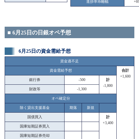
進捗率乖離幅
+69
■ 6月25日の日銀オペ予想
6月25日の資金需給予想
資金過不足
資金需給予想
合計
+1,600
銀行券
-500
計
-1,800
財政等
-1,300
オペ確定分
除く貸出支援基金
期落
新規
国債買入
計
+3,400
国庫短期証券買入
国庫短期証券売却