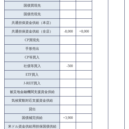
国債買現先
国債売現先
共通担保資金供給（本店）
共通担保資金供給（全店）
-8,000
+8,000
CP買現先
手形売出
CP等買入
社債等買入
-500
ETF買入
J-REIT買入
被災地金融機関支援資金供給
気候変動対応支援資金供給
貸出
国債補完供給
+3,900
米ドル資金供給用担保国債供給