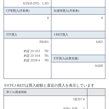
6/23(10-25Y) 1,355
CP等買入(月初来)
社債等買入(月初来)
0
0
ETF買入
J-REIT買入
356,921
6,823
約定 23/ 3/13 701
約定 23/ 3/14 701
ETF買入(企業支援)
約定 23/10/ 4 701
14,628
※ETF,J-REITは買入総額と直近の買入を表示しています
米ドル資金供給
1百万ﾄﾞﾙ
6/20～ 6/26 1