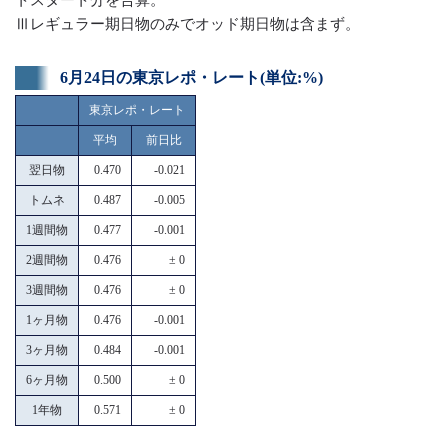
Ⅲレギュラー期日物のみでオッド期日物は含まず。
6月24日の東京レポ・レート(単位:%)
東京レポ・レート
平均
前日比
翌日物
0.470
-0.021
トムネ
0.487
-0.005
1週間物
0.477
-0.001
2週間物
0.476
± 0
3週間物
0.476
± 0
1ヶ月物
0.476
-0.001
3ヶ月物
0.484
-0.001
6ヶ月物
0.500
± 0
1年物
0.571
± 0