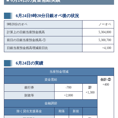
■ 6月24日の資金需給実績
6月24日9時20分日銀オペ後の状況
9時20分のオペ
ノーオペ
計算上の日銀当座預金残高
5,304,800
前日の日銀当座預金残高-①
5,300,700
日銀当座預金残高増減前日比
+4,100
6月24日の実績
当座預金増減
資金需給
合計-②
+400
銀行券
-700
計
+1,300
財政等
+2,000
金融調節
除く貸出支援基金
期落
新規