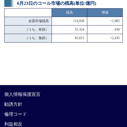
6月23日のコール市場の残高(単位:億円)
残高
増減
全国市場残高
114,939
+1,985
（うち、有担）
31,324
-450
（うち、無担）
83,615
+2,435
個人情報保護宣言
勧誘方針
倫理コード
利益相反