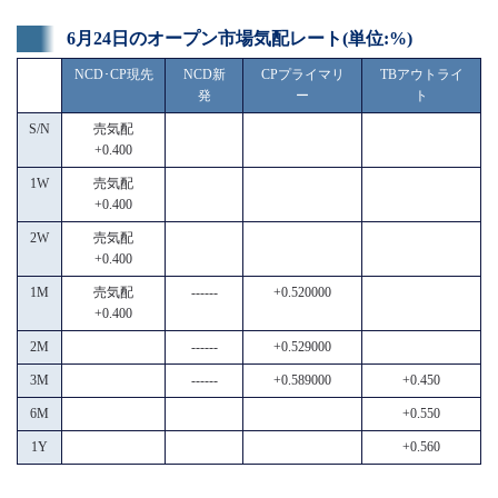
6月24日のオープン市場気配レート(単位:%)
NCD･CP現先
NCD新
CPプライマリ
TBアウトライ
発
ー
ト
S/N
売気配
+0.400
1W
売気配
+0.400
2W
売気配
+0.400
1M
売気配
------
+0.520000
+0.400
2M
------
+0.529000
3M
------
+0.589000
+0.450
6M
+0.550
1Y
+0.560