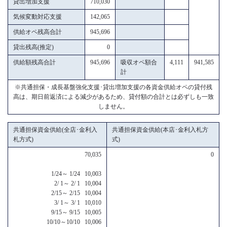
貸出増加支援
710,030
気候変動対応支援
142,065
供給オペ残高合計
945,696
貸出残高(推定)
0
供給額残高合計
945,696
吸収オペ額合
4,111
941,585
計
※共通担保・成長基盤強化支援･貸出増加支援の各資金供給オペの貸付残
高は、期日前返済による減少があるため、貸付額の合計とは必ずしも一致
しません。
共通担保資金供給(全店･金利入
共通担保資金供給(本店･金利入札方
札方式)
式)
70,035
0
1/24～ 1/24 10,003
2/ 1～ 2/ 1 10,004
2/15～ 2/15 10,004
3/ 1～ 3/ 1 10,010
9/15～ 9/15 10,005
10/10～10/10 10,006