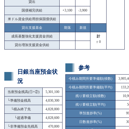
貸出
国債補完供給
+3,100
-3,900
米ドル資金供給用担保国債供給
貸出支援基金
期落
新規
成長基盤強化支援資金供給
計
± 0
貸出増加支援資金供給
参考
日銀当座預金状
今積み期間所要準備額(積数)
3,995,
況
今積み期間所要準備額(平均)
133,2
当座預金残高(①+②)
5,301,100
残り要積立額(積数)
10,9
└
準備預金残高
4,830,300
残り要積立額(平均)
5
└
積み終了先
4,828,800
準預進捗率(%)
9
└
超過準備
4,828,600
日数進捗率(%)
3
└
非準備預金先残高
470,800