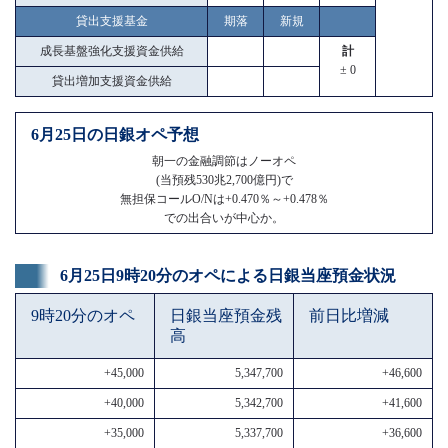
貸出支援基金
期落
新規
成長基盤強化支援資金供給
計
± 0
貸出増加支援資金供給
6月25日の日銀オペ予想
朝一の金融調節はノーオペ
(当預残530兆2,700億円)で
無担保コールO/Nは+0.470％～+0.478％
での出合いが中心か。
6月25日9時20分のオペによる日銀当座預金状況
9時20分のオペ
日銀当座預金残
前日比増減
高
+45,000
5,347,700
+46,600
+40,000
5,342,700
+41,600
+35,000
5,337,700
+36,600