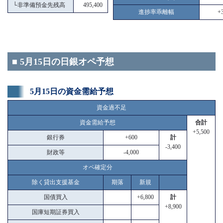
└
非準備預金先残高
495,400
進捗率乖離幅
+3
■ 5月15日の日銀オペ予想
5月15日の資金需給予想
資金過不足
資金需給予想
合計
+5,500
銀行券
+600
計
-3,400
財政等
-4,000
オペ確定分
除く貸出支援基金
期落
新規
国債買入
+6,800
計
+8,900
国庫短期証券買入