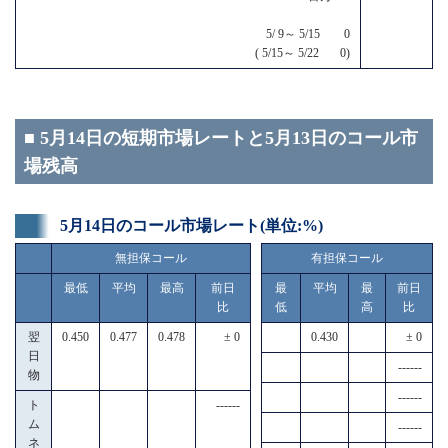
5/ 9～ 5/15 0
( 5/15～ 5/22 0)
■ 5月14日の短期市場レートと5月13日のコール市
場残高
5月14日のコール市場レート(単位:%)
無担保コール
有担保コール
最低
平均
最高
前日
最
平均
最
前日
比
低
高
比
翌
0.450
0.477
0.478
± 0
0.430
± 0
日
------
物
------
ト
------
ム
------
ネ