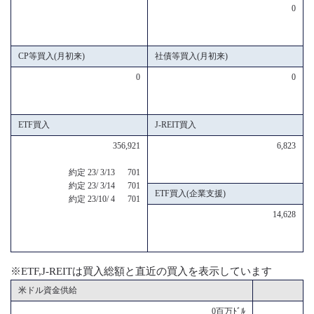
0
CP等買入(月初来)
社債等買入(月初来)
0
0
ETF買入
J-REIT買入
356,921
6,823
約定 23/ 3/13 701
約定 23/ 3/14 701
ETF買入(企業支援)
約定 23/10/ 4 701
14,628
※ETF,J-REITは買入総額と直近の買入を表示しています
米ドル資金供給
0百万ﾄﾞﾙ