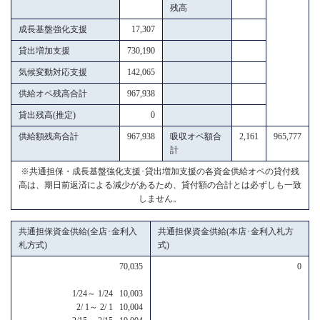
残高
成長基盤強化支援
17,307
貸出増加支援
730,190
気候変動対応支援
142,065
供給オペ残高合計
967,938
貸出残高(推定)
0
供給額残高合計
967,938
吸収オペ額合
2,161
965,777
計
※共通担保・成長基盤強化支援･貸出増加支援の各資金供給オペの貸付残
高は、期日前返済による減少があるため、貸付額の合計とは必ずしも一致
しません。
共通担保資金供給(全店･金利入
共通担保資金供給(本店･金利入札方
札方式)
式)
70,035
0
1/24～ 1/24 10,003
2/ 1～ 2/ 1 10,004