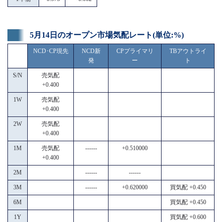
5月14日のオープン市場気配レート(単位:%)
NCD･CP現先
NCD新
CPプライマリ
TBアウトライ
発
ー
ト
S/N
売気配
+0.400
1W
売気配
+0.400
2W
売気配
+0.400
1M
売気配
------
+0.510000
+0.400
2M
------
------
3M
------
+0.620000
買気配 +0.450
6M
買気配 +0.450
1Y
買気配 +0.600