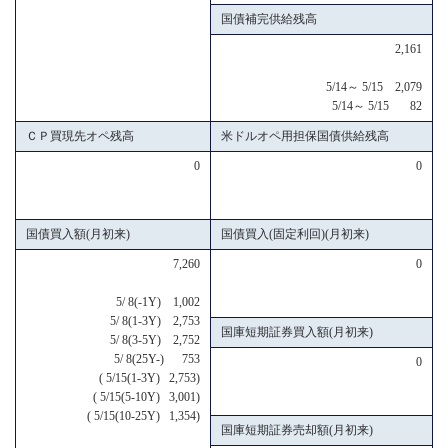
国債補完供給残高
2,161
5/14～ 5/15 2,079
5/14～ 5/15 82
ＣＰ買現先オペ残高
米ドルオペ用担保国債供給残高
0
0
国債買入額(月初来)
国債買入(固定利回)(月初来)
7,260
0
5/ 8(-1Y) 1,002
5/ 8(1-3Y) 2,753
国庫短期証券買入額(月初来)
5/ 8(3-5Y) 2,752
5/ 8(25Y-) 753
0
( 5/15(1-3Y) 2,753)
( 5/15(5-10Y) 3,001)
( 5/15(10-25Y) 1,354)
国庫短期証券売却額(月初来)