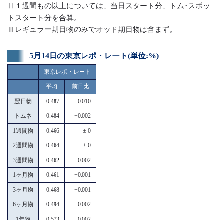
Ⅱ１週間もの以上については、当日スタート分、トム･スポッ
トスタート分を合算。
Ⅲレギュラー期日物のみでオッド期日物は含まず。
5月14日の東京レポ・レート(単位:%)
東京レポ・レート
平均
前日比
翌日物
0.487
+0.010
トムネ
0.484
+0.002
1週間物
0.466
± 0
2週間物
0.464
± 0
3週間物
0.462
+0.002
1ヶ月物
0.461
+0.001
3ヶ月物
0.468
+0.001
6ヶ月物
0.494
+0.002
1年物
0.573
+0.002