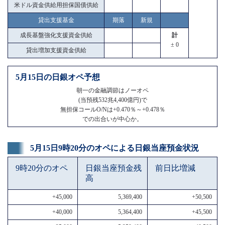
米ドル資金供給用担保国債供給
貸出支援基金
期落
新規
成長基盤強化支援資金供給
計
± 0
貸出増加支援資金供給
5月15日の日銀オペ予想
朝一の金融調節はノーオペ
(当預残532兆4,400億円)で
無担保コールO/Nは+0.470％～+0.478％
での出合いが中心か。
5月15日9時20分のオペによる日銀当座預金状況
9時20分のオペ
日銀当座預金残
前日比増減
高
+45,000
5,369,400
+50,500
+40,000
5,364,400
+45,500