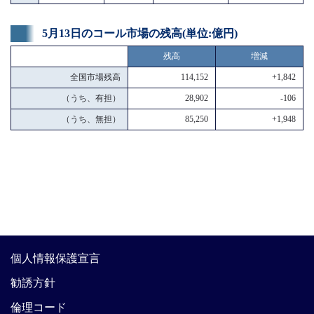
5月13日のコール市場の残高(単位:億円)
残高
増減
全国市場残高
114,152
+1,842
（うち、有担）
28,902
-106
（うち、無担）
85,250
+1,948
個人情報保護宣言
勧誘方針
倫理コード