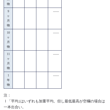
物
9
------
ヶ
月
物
10
------
ヶ
月
物
11
------
ヶ
月
物
1
------
年
物
注：
Ⅰ「平均｣はいずれも加重平均。但し最低最高が空欄の場合は
一本出合い。