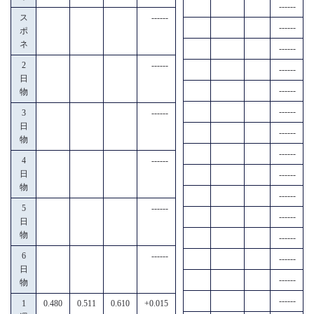
------
ス
------
------
ポ
ネ
------
2
------
------
日
------
物
------
3
------
日
------
物
------
4
------
日
------
物
------
5
------
------
日
物
------
6
------
------
日
------
物
------
1
0.480
0.511
0.610
+0.015