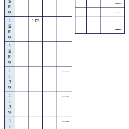
週
------
間
------
物
------
2
0.478
------
週
------
間
物
3
------
週
間
物
1
------
ヶ
月
物
2
------
ヶ
月
物
3
------
ヶ