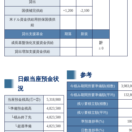
貸出
国債補完供給
+1,200
-2,100
米ドル資金供給用担保国債供
給
貸出支援基金
期落
新規
成長基盤強化支援資金供給
計
± 0
貸出増加支援資金供給
参考
日銀当座預金状
今積み期間所要準備額(積数)
3,983,
況
今積み期間所要準備額(平均)
132,8
当座預金残高(①+②)
5,318,900
残り要積立額(積数)
└
準備預金残高
4,823,500
残り要積立額(平均)
└
積み終了先
4,823,500
準預進捗率(%)
10
└
超過準備
4,823,500
日数進捗率(%)
9