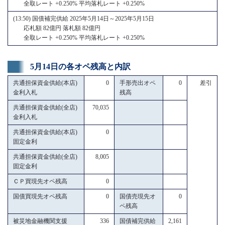
全取レート +0.250% 平均落札レート +0.250%
(13:50) 国債補完供給 2025年5月14日～2025年5月15日
応札額 82億円 落札額 82億円
全取レート +0.250% 平均落札レート +0.250%
5月14日の各オペ残高と内訳
共通担保資金供給(本店)
0
手形売出オペ
0
差引
金利入札
残高
共通担保資金供給(全店)
70,035
金利入札
共通担保資金供給(本店)
0
固定金利
共通担保資金供給(全店)
8,005
固定金利
ＣＰ買現先オペ残高
0
国債買現先オペ残高
0
国債売現先オ
0
ペ残高
被災地金融機関支援
336
国債補完供給
2,161