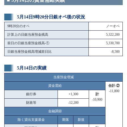
■ 5月14日の資金需給実績
5月14日9時20分日銀オペ後の状況
9時20分のオペ
ノーオペ
計算上の日銀当座預金残高
5,322,200
前日の日銀当座預金残高-①
5,330,700
日銀当座預金残高増減前日比
-8,500
5月14日の実績
当座預金増減
資金需給
合計-②
-11,800
銀行券
+1,300
計
-10,900
財政等
-12,200
金融調節
除く貸出支援基金
期落
新規