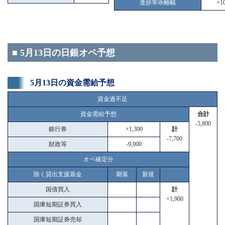
進捗率乖離幅
+10
■ 5月13日の日銀オペ予想
5月13日の資金需給予想
資金過不足
資金需給予想
合計
-5,800
銀行券
+1,300
計
-7,700
財政等
-9,000
オペ確定分
除く貸出支援基金
期落
新規
国債買入
計
+1,900
国庫短期証券買入
国庫短期証券売却