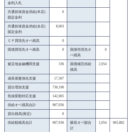
金利入札
共通担保資金供給(本店)
0
固定金利
共通担保資金供給(全店)
8,003
固定金利
ＣＰ買現先オペ残高
0
国債買現先オペ残高
0
国債売現先オ
0
ペ残高
被災地金融機関支援
336
国債補完供給
2,054
残高
成長基盤強化支援
17,307
貸出増加支援
730,190
気候変動対応支援
142,065
供給オペ残高合計
967,936
貸出残高(推定)
0
供給額残高合計
967,936
吸収オペ額合
2,054
965,882
計