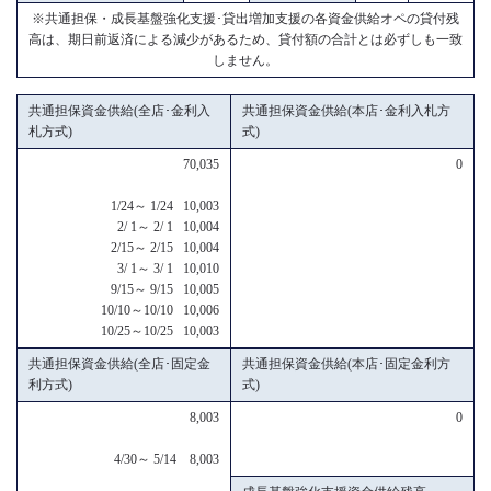
※共通担保・成長基盤強化支援･貸出増加支援の各資金供給オペの貸付残
高は、期日前返済による減少があるため、貸付額の合計とは必ずしも一致
しません。
共通担保資金供給(全店･金利入
共通担保資金供給(本店･金利入札方
札方式)
式)
70,035
0
1/24～ 1/24 10,003
2/ 1～ 2/ 1 10,004
2/15～ 2/15 10,004
3/ 1～ 3/ 1 10,010
9/15～ 9/15 10,005
10/10～10/10 10,006
10/25～10/25 10,003
共通担保資金供給(全店･固定金
共通担保資金供給(本店･固定金利方
利方式)
式)
8,003
0
4/30～ 5/14 8,003