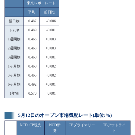
東京レポ・レート
平均
前日比
翌日物
0.487
-0.006
トムネ
0.489
-0.001
1週間物
0.466
+0.003
2週間物
0.463
+0.003
3週間物
0.460
+0.001
1ヶ月物
0.460
+0.002
3ヶ月物
0.465
-0.002
6ヶ月物
0.492
+0.001
1年物
0.570
-0.001
5月12日のオープン市場気配レート(単位:%)
NCD･CP現先
NCD新
CPプライマリー
TBアウトライ
発
ト