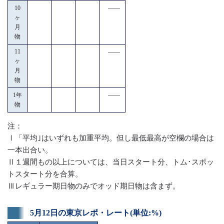
10
------
ヶ
月
物
11
------
ヶ
月
物
1年
------
物
注：
Ⅰ「平均｣はいずれも加重平均。但し最低最高が空欄の場合は
一本出合い。
Ⅱ１週間もの以上については、当日スタート分、トム･スポッ
トスタート分を合算。
Ⅲレギュラー期日物のみでオッド期日物は含まず。
5月12日の東京レポ・レート(単位:%)