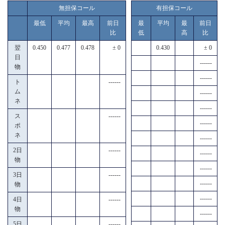
無担保コール
有担保コール
最低
平均
最高
前日
最
平均
最
前日
比
低
高
比
翌
0.450
0.477
0.478
± 0
0.430
± 0
日
------
物
------
ト
------
ム
------
ネ
------
ス
------
------
ポ
ネ
------
2日
------
------
物
------
3日
------
------
物
------
4日
------
物
------
5日
------