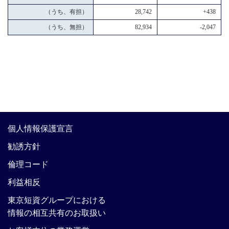
（うち、有担）
28,742
+438
（うち、無担）
82,934
-2,047
個人情報保護宣言
勧誘方針
倫理コード
利益相反
東京短資グループにおける
情報の相互共有のお取扱い