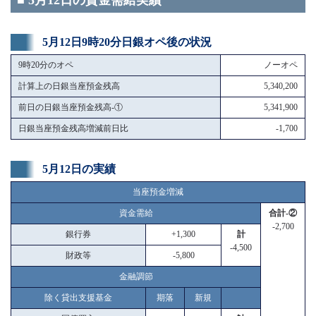
■ 5月12日の資金需給実績
5月12日9時20分日銀オペ後の状況
9時20分のオペ
ノーオペ
計算上の日銀当座預金残高
5,340,200
前日の日銀当座預金残高-①
5,341,900
日銀当座預金残高増減前日比
-1,700
5月12日の実績
当座預金増減
資金需給
合計-②
-2,700
銀行券
+1,300
計
-4,500
財政等
-5,800
金融調節
除く貸出支援基金
期落
新規