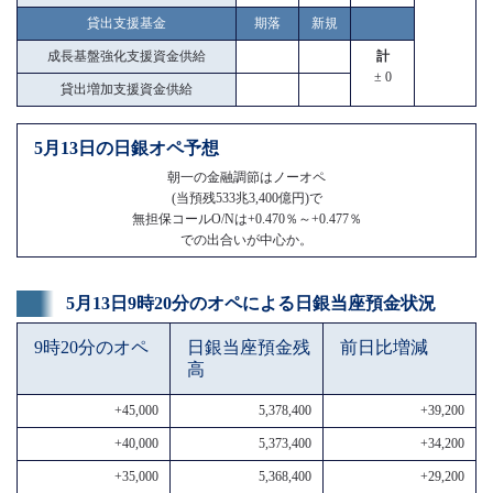
貸出支援基金
期落
新規
成長基盤強化支援資金供給
計
± 0
貸出増加支援資金供給
5月13日の日銀オペ予想
朝一の金融調節はノーオペ
(当預残533兆3,400億円)で
無担保コールO/Nは+0.470％～+0.477％
での出合いが中心か。
5月13日9時20分のオペによる日銀当座預金状況
9時20分のオペ
日銀当座預金残
前日比増減
高
+45,000
5,378,400
+39,200
+40,000
5,373,400
+34,200
+35,000
5,368,400
+29,200