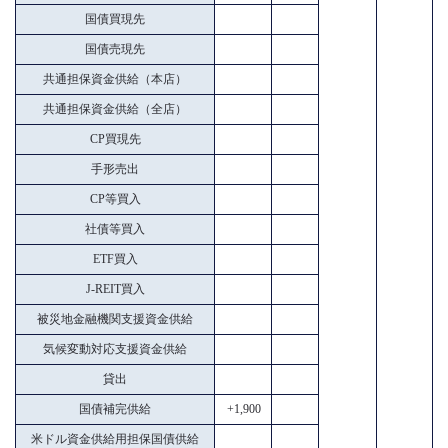
国債買現先
国債売現先
共通担保資金供給（本店）
共通担保資金供給（全店）
CP買現先
手形売出
CP等買入
社債等買入
ETF買入
J-REIT買入
被災地金融機関支援資金供給
気候変動対応支援資金供給
貸出
国債補完供給
+1,900
米ドル資金供給用担保国債供給