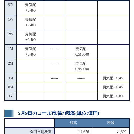
S/N
売気配
+0.400
1W
売気配
+0.400
2W
売気配
+0.400
1M
売気配
------
売気配
+0.400
+0.510000
2M
------
売気配
+0.550000
3M
------
------
買気配 +0.450
6M
買気配 +0.450
1Y
買気配 +0.600
5月9日のコール市場の残高(単位:億円)
残高
増減
全国市場残高
111,676
-1,609