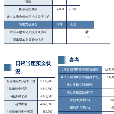
貸出
国債補完供給
+4,000
-1,900
米ドル資金供給用担保国債供給
貸出支援基金
期落
新規
成長基盤強化支援資金供給
計
± 0
貸出増加支援資金供給
参考
日銀当座預金状
今積み期間所要準備額(積数)
3,983,
況
今積み期間所要準備額(平均)
132,8
当座預金残高(①+②)
5,339,200
残り要積立額(積数)
└
準備預金残高
4,849,500
残り要積立額(平均)
└
積み終了先
4,849,500
準預進捗率(%)
10
└
超過準備
4,849,500
日数進捗率(%)
9
└
非準備預金先残高
489,700