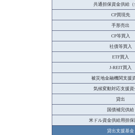
共通担保資金供給（
CP買現先
手形売出
CP等買入
社債等買入
ETF買入
J-REIT買入
被災地金融機関支援
気候変動対応支援資
貸出
国債補完供給
米ドル資金供給用担保
貸出支援基金