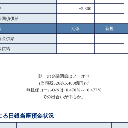
給
+2,300
保国債供給
金
期落
新規
資金供給
金供給
朝一の金融調節はノーオペ
(当預残526兆6,400億円)で
無担保コールO/Nは+0.470％～+0.477％
での出合いが中心か。
による日銀当座預金状況