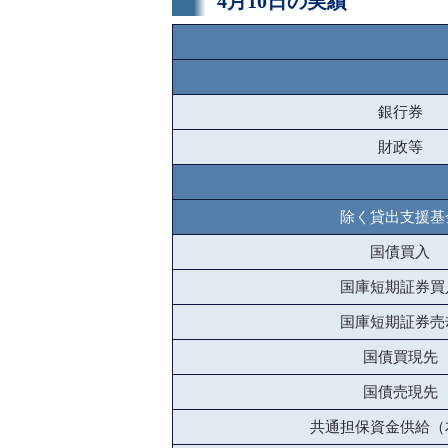
4月10日の実績
銀行券
財政等
除く貸出支援基
国債買入
国庫短期証券買
国庫短期証券売
国債買現先
国債売現先
共通担保資金供給（