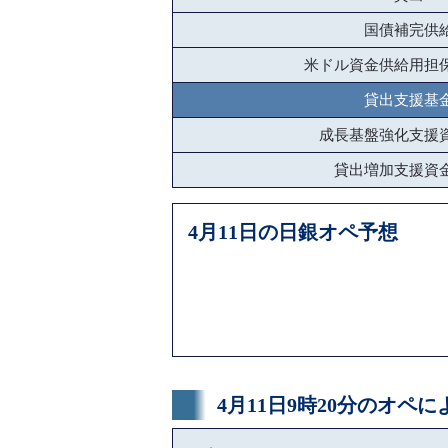
国債補完供
米ドル資金供給用担
貸出支援基
成長基盤強化支援
貸出増加支援資
4月11日の日銀オペ予想
4月11日9時20分のオペ