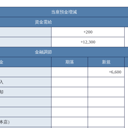
当座預金増減
資金需給
+200
+12,300
金融調節
金
期落
新規
+6,600
入
却
本店）