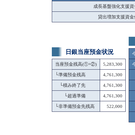
成長基盤強化支援資
貸出増加支援資金
日銀当座預金状況
当座預金残高(①+②)
5,283,300
└
準備預金残高
4,761,300
└
積み終了先
4,761,300
└
超過準備
4,761,300
└
非準備預金先残高
522,000