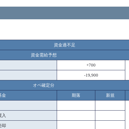
資金過不足
資金需給予想
+700
-19,900
オペ確定分
基金
期落
新規
買入
売却