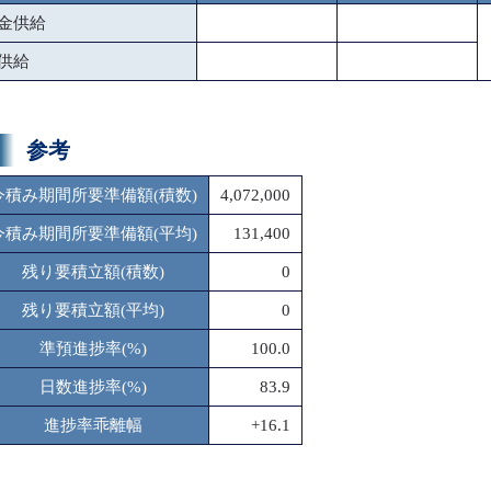
金供給
供給
参考
今積み期間所要準備額(積数)
4,072,000
今積み期間所要準備額(平均)
131,400
残り要積立額(積数)
0
残り要積立額(平均)
0
準預進捗率(%)
100.0
日数進捗率(%)
83.9
進捗率乖離幅
+16.1