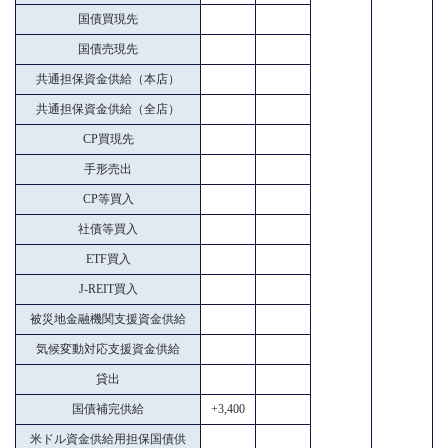
国債買現先
国債売現先
共通担保資金供給（本店）
共通担保資金供給（全店）
CP買現先
手形売出
CP等買入
社債等買入
ETF買入
J-REIT買入
被災地金融機関支援資金供給
気候変動対応支援資金供給
貸出
国債補完供給
+3,400
米ドル資金供給用担保国債供