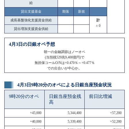
給
貸出支援基金
期落
新規
成長基盤強化支援資金供給
計
± 0
貸出増加支援資金供給
4月3日の日銀オペ予想
朝一の金融調節はノーオペ
(当預残529兆9,400億円)で
無担保コールO/Nは+0.470％～+0.477％
での出合いが中心か。
4月3日9時20分のオペによる日銀当座預金状況
9時20分のオペ
日銀当座預金残
前日比増減
高
+45,000
5,344,400
+57,200
+40,000
5,339,400
+52,200