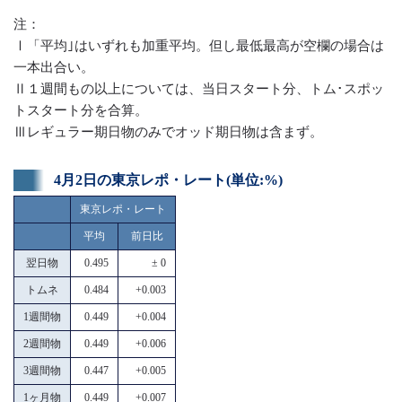
注：
Ⅰ「平均｣はいずれも加重平均。但し最低最高が空欄の場合は
一本出合い。
Ⅱ１週間もの以上については、当日スタート分、トム･スポッ
トスタート分を合算。
Ⅲレギュラー期日物のみでオッド期日物は含まず。
4月2日の東京レポ・レート(単位:%)
東京レポ・レート
平均
前日比
翌日物
0.495
± 0
トムネ
0.484
+0.003
1週間物
0.449
+0.004
2週間物
0.449
+0.006
3週間物
0.447
+0.005
1ヶ月物
0.449
+0.007