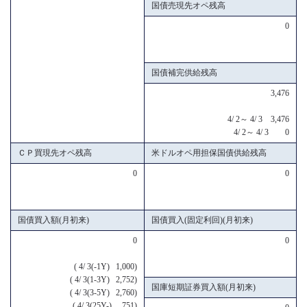
国債売現先オペ残高
0
国債補完供給残高
3,476
4/ 2～ 4/ 3 3,476
4/ 2～ 4/ 3 0
ＣＰ買現先オペ残高
米ドルオペ用担保国債供給残高
0
0
国債買入額(月初来)
国債買入(固定利回)(月初来)
0
0
( 4/ 3(-1Y) 1,000)
( 4/ 3(1-3Y) 2,752)
国庫短期証券買入額(月初来)
( 4/ 3(3-5Y) 2,760)
( 4/ 3(25Y-) 751)