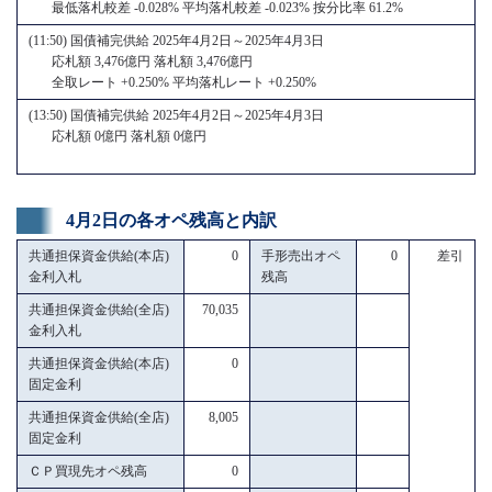
最低落札較差 -0.028% 平均落札較差 -0.023% 按分比率 61.2%
(11:50) 国債補完供給 2025年4月2日～2025年4月3日
応札額 3,476億円 落札額 3,476億円
全取レート +0.250% 平均落札レート +0.250%
(13:50) 国債補完供給 2025年4月2日～2025年4月3日
応札額 0億円 落札額 0億円
4月2日の各オペ残高と内訳
共通担保資金供給(本店)
0
手形売出オペ
0
差引
金利入札
残高
共通担保資金供給(全店)
70,035
金利入札
共通担保資金供給(本店)
0
固定金利
共通担保資金供給(全店)
8,005
固定金利
ＣＰ買現先オペ残高
0