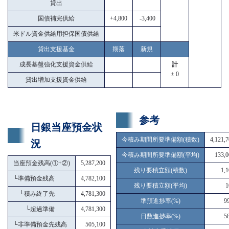
貸出
国債補完供給
+4,800
-3,400
米ドル資金供給用担保国債供給
貸出支援基金
期落
新規
成長基盤強化支援資金供給
計
± 0
貸出増加支援資金供給
参考
日銀当座預金状
今積み期間所要準備額(積数)
4,121,
況
今積み期間所要準備額(平均)
133,0
当座預金残高(①+②)
5,287,200
残り要積立額(積数)
1,
└
準備預金残高
4,782,100
残り要積立額(平均)
1
└
積み終了先
4,781,300
準預進捗率(%)
9
└
超過準備
4,781,300
日数進捗率(%)
5
└
非準備預金先残高
505,100