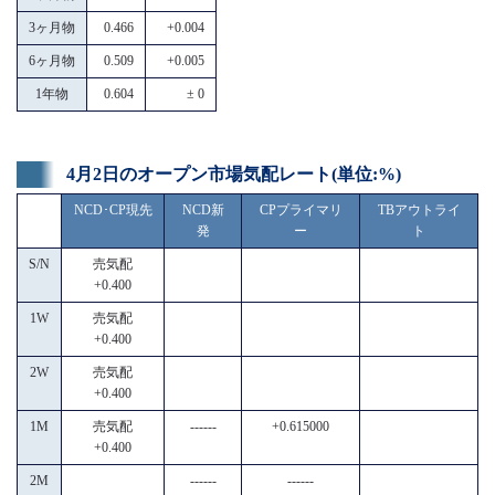
3ヶ月物
0.466
+0.004
6ヶ月物
0.509
+0.005
1年物
0.604
± 0
4月2日のオープン市場気配レート(単位:%)
NCD･CP現先
NCD新
CPプライマリ
TBアウトライ
発
ー
ト
S/N
売気配
+0.400
1W
売気配
+0.400
2W
売気配
+0.400
1M
売気配
------
+0.615000
+0.400
2M
------
------