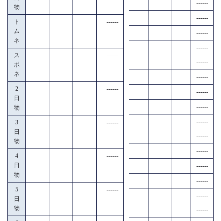
------
物
------
ト
------
ム
------
ネ
------
ス
------
------
ポ
ネ
------
2
------
------
日
------
物
------
3
------
日
------
物
------
4
------
日
------
物
------
5
------
------
日
物
------