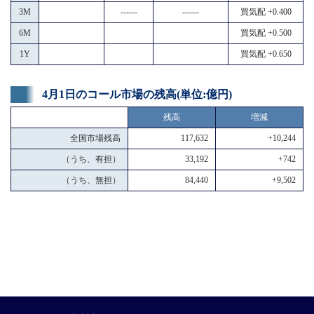
3M
------
------
買気配 +0.400
6M
買気配 +0.500
1Y
買気配 +0.650
4月1日のコール市場の残高(単位:億円)
残高
増減
全国市場残高
117,632
+10,244
（うち、有担）
33,192
+742
（うち、無担）
84,440
+9,502