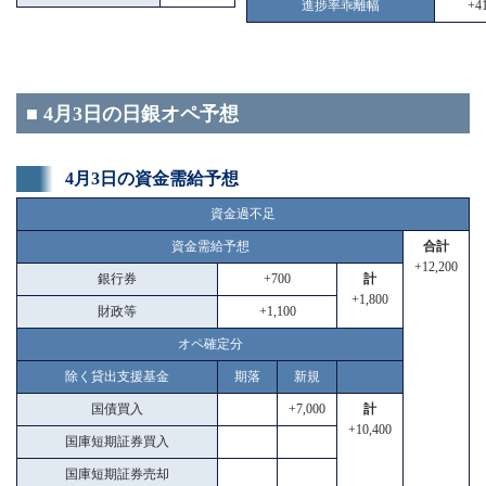
進捗率乖離幅
+41
■ 4月3日の日銀オペ予想
4月3日の資金需給予想
資金過不足
資金需給予想
合計
+12,200
銀行券
+700
計
+1,800
財政等
+1,100
オペ確定分
除く貸出支援基金
期落
新規
国債買入
+7,000
計
+10,400
国庫短期証券買入
国庫短期証券売却