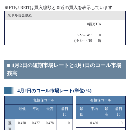
※ETF,J-REITは買入総額と直近の買入を表示しています
米ドル資金供給
0百万ﾄﾞﾙ
3/27～ 4/ 3 0
( 4/ 3～ 4/10 0)
■ 4月2日の短期市場レートと4月1日のコール市場
残高
4月2日のコール市場レート(単位:%)
無担保コール
有担保コール
最低
平均
最高
前日
最
平均
最
前日
比
低
高
比
翌
0.450
0.477
0.478
± 0
0.430
± 0
日