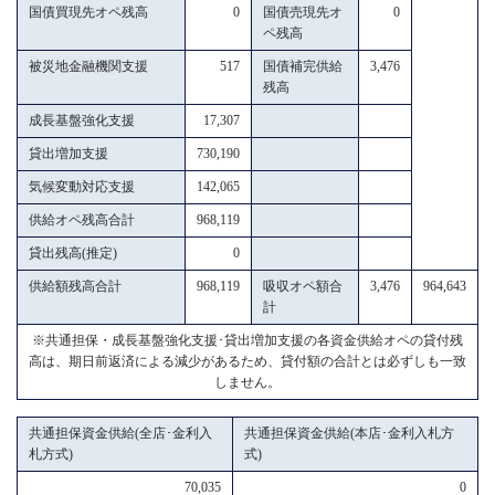
国債買現先オペ残高
0
国債売現先オ
0
ペ残高
被災地金融機関支援
517
国債補完供給
3,476
残高
成長基盤強化支援
17,307
貸出増加支援
730,190
気候変動対応支援
142,065
供給オペ残高合計
968,119
貸出残高(推定)
0
供給額残高合計
968,119
吸収オペ額合
3,476
964,643
計
※共通担保・成長基盤強化支援･貸出増加支援の各資金供給オペの貸付残
高は、期日前返済による減少があるため、貸付額の合計とは必ずしも一致
しません。
共通担保資金供給(全店･金利入
共通担保資金供給(本店･金利入札方
札方式)
式)
70,035
0