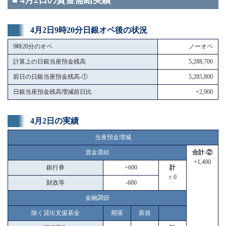
■ 4月2日の資金需給実績
4月2日9時20分日銀オペ後の状況
9時20分のオペ
ノーオペ
計算上の日銀当座預金残高
5,288,700
前日の日銀当座預金残高-①
5,285,800
日銀当座預金残高増減前日比
+2,900
4月2日の実績
当座預金増減
資金需給
合計-②
+1,400
銀行券
+600
計
± 0
財政等
-600
金融調節
除く貸出支援基金
期落
新規