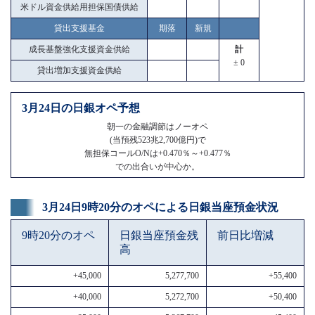
米ドル資金供給用担保国債供給
貸出支援基金
期落
新規
成長基盤強化支援資金供給
計
± 0
貸出増加支援資金供給
3月24日の日銀オペ予想
朝一の金融調節はノーオペ
(当預残523兆2,700億円)で
無担保コールO/Nは+0.470％～+0.477％
での出合いが中心か。
3月24日9時20分のオペによる日銀当座預金状況
9時20分のオペ
日銀当座預金残
前日比増減
高
+45,000
5,277,700
+55,400
+40,000
5,272,700
+50,400