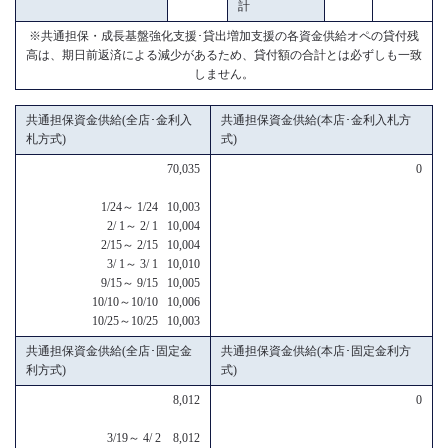
計
※共通担保・成長基盤強化支援･貸出増加支援の各資金供給オペの貸付残
高は、期日前返済による減少があるため、貸付額の合計とは必ずしも一致
しません。
共通担保資金供給(全店･金利入
共通担保資金供給(本店･金利入札方
札方式)
式)
70,035
0
1/24～ 1/24 10,003
2/ 1～ 2/ 1 10,004
2/15～ 2/15 10,004
3/ 1～ 3/ 1 10,010
9/15～ 9/15 10,005
10/10～10/10 10,006
10/25～10/25 10,003
共通担保資金供給(全店･固定金
共通担保資金供給(本店･固定金利方
利方式)
式)
8,012
0
3/19～ 4/ 2 8,012