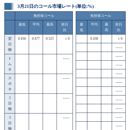
3月21日のコール市場レート(単位:%)
無担保コール
有担保コール
最低
平均
最高
前日
最
平均
最
前日
比
低
高
比
翌
0.450
0.477
0.525
± 0
0.430
± 0
日
------
物
------
ト
------
ム
------
ネ
------
ス
------
------
ポ
ネ
------
2
------
------
日
------
物
------
3
------
日
------
物