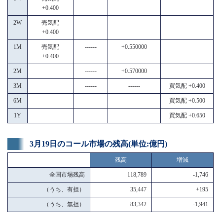
+0.400
2W
売気配
+0.400
1M
売気配
------
+0.550000
+0.400
2M
------
+0.570000
3M
------
------
買気配 +0.400
6M
買気配 +0.500
1Y
買気配 +0.650
3月19日のコール市場の残高(単位:億円)
残高
増減
全国市場残高
118,789
-1,746
（うち、有担）
35,447
+195
（うち、無担）
83,342
-1,941