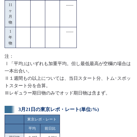
11
------
ヶ
月
物
1
------
年
物
注：
Ⅰ「平均｣はいずれも加重平均。但し最低最高が空欄の場合は
一本出合い。
Ⅱ１週間もの以上については、当日スタート分、トム･スポッ
トスタート分を合算。
Ⅲレギュラー期日物のみでオッド期日物は含まず。
3月21日の東京レポ・レート(単位:%)
東京レポ・レート
平均
前日比