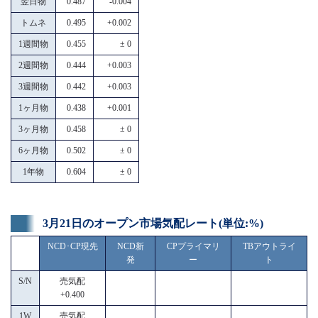
翌日物
0.487
-0.004
トムネ
0.495
+0.002
1週間物
0.455
± 0
2週間物
0.444
+0.003
3週間物
0.442
+0.003
1ヶ月物
0.438
+0.001
3ヶ月物
0.458
± 0
6ヶ月物
0.502
± 0
1年物
0.604
± 0
3月21日のオープン市場気配レート(単位:%)
NCD･CP現先
NCD新
CPプライマリ
TBアウトライ
発
ー
ト
S/N
売気配
+0.400
1W
売気配