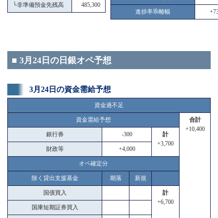
└
非準備預金先残高
485,300
進捗率乖離幅
+73
■ 3月24日の日銀オペ予想
3月24日の資金需給予想
資金過不足
資金需給予想
合計
+10,400
銀行券
-300
計
+3,700
財政等
+4,000
オペ確定分
除く貸出支援基金
期落
新規
国債買入
計
+6,700
国庫短期証券買入