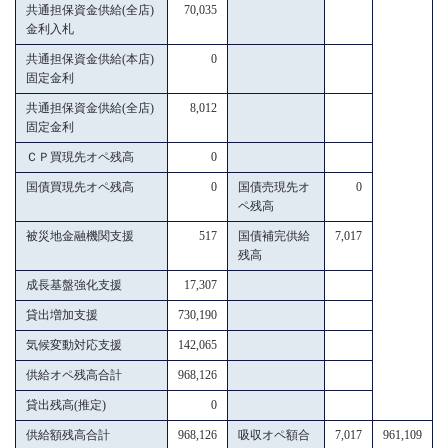
共通担保資金供給(全店)
70,035
金利入札
共通担保資金供給(本店)
0
固定金利
共通担保資金供給(全店)
8,012
固定金利
ＣＰ買現先オペ残高
0
国債買現先オペ残高
0
国債売現先オ
0
ペ残高
被災地金融機関支援
517
国債補完供給
7,017
残高
成長基盤強化支援
17,307
貸出増加支援
730,190
気候変動対応支援
142,065
供給オペ残高合計
968,126
貸出残高(推定)
0
供給額残高合計
968,126
吸収オペ額合
7,017
961,109