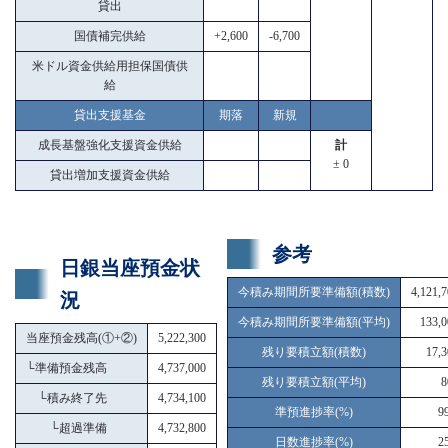
貸出
国債補完供給
+2,600
-6,700
米ドル資金供給用担保国債供
給
貸出支援基金
期落
新規
成長基盤強化支援資金供給
計
± 0
貸出増加支援資金供給
参考
日銀当座預金状
今積み期間所要準備額(積数)
4,121,
況
今積み期間所要準備額(平均)
133,0
当座預金残高(①+②)
5,222,300
残り要積立額(積数)
17,3
└
準備預金残高
4,737,000
残り要積立額(平均)
8
└
積み終了先
4,734,100
準預進捗率(%)
9
└
超過準備
4,732,800
日数進捗率(%)
2