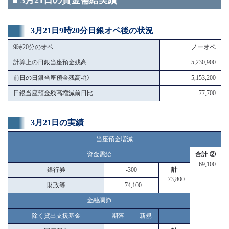
■ 3月21日の資金需給実績
3月21日9時20分日銀オペ後の状況
9時20分のオペ
ノーオペ
計算上の日銀当座預金残高
5,230,900
前日の日銀当座預金残高-①
5,153,200
日銀当座預金残高増減前日比
+77,700
3月21日の実績
当座預金増減
資金需給
合計-②
+69,100
銀行券
-300
計
+73,800
財政等
+74,100
金融調節
除く貸出支援基金
期落
新規