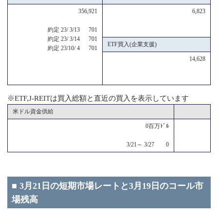
356,921
6,823
約定 23/ 3/13 701
約定 23/ 3/14 701
ETF買入(企業支援)
約定 23/10/ 4 701
14,628
※ETF,J-REITは買入総額と直近の買入を表示しています
米ドル資金供給
0百万ﾄﾞﾙ
3/21～ 3/27 0
■ 3月21日の短期市場レートと3月19日のコール市
場残高