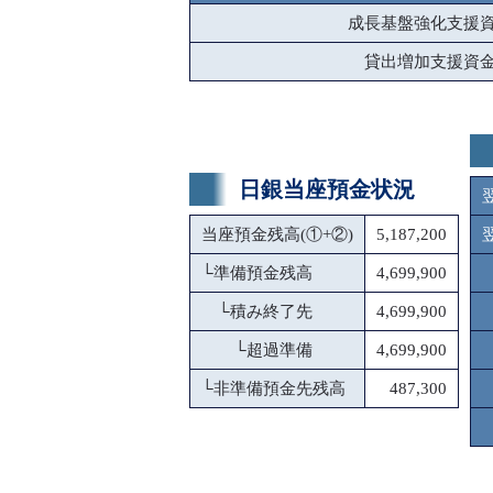
成長基盤強化支援
貸出増加支援資
日銀当座預金状況
当座預金残高(①+②)
5,187,200
└
準備預金残高
4,699,900
└
積み終了先
4,699,900
└
超過準備
4,699,900
└
非準備預金先残高
487,300