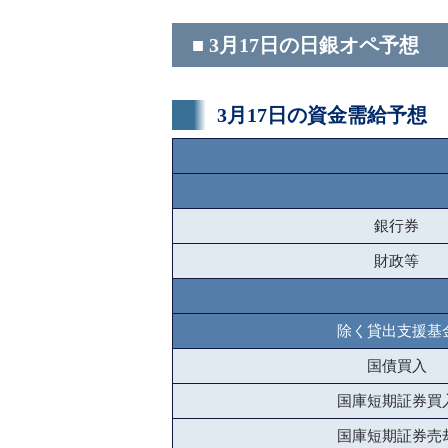
■ 3月17日の日銀オペ予想
3月17日の資金需給予想
銀行券
財政等
除く貸出支援基
国債買入
国庫短期証券買
国庫短期証券売