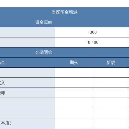
当座預金増減
資金需給
+300
+8,400
金融調節
基金
期落
新規
買入
売却
（本店）