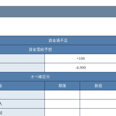
資金過不足
資金需給予想
+100
-4,900
オペ確定分
金
期落
新規
入
却