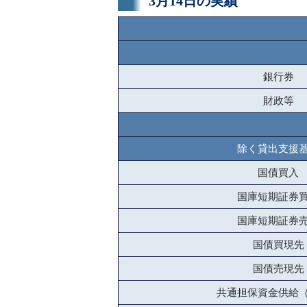
3月14日の実績
銀行券
財政等
除く貸出支援
国債買入
国庫短期証券
国庫短期証券
国債買現先
国債売現先
共通担保資金供給