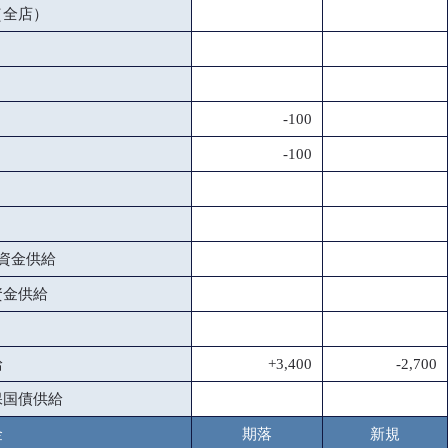
（全店）
-100
-100
資金供給
資金供給
給
+3,400
-2,700
保国債供給
金
期落
新規