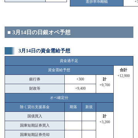
進捗率乖離幅
+7
■ 3月14日の日銀オペ予想
3月14日の資金需給予想
資金過不足
資金需給予想
合計
+12,900
銀行券
+300
計
+9,700
財政等
+9,400
オペ確定分
除く貸出支援基金
期落
新規
国債買入
計
+3,200
国庫短期証券買入
国庫短期証券売却