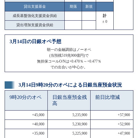
貸出支援基金
期落
新規
成長基盤強化支援資金供給
計
± 0
貸出増加支援資金供給
3月14日の日銀オペ予想
朝一の金融調節はノーオペ
(当預残519兆900億円)で
無担保コールO/Nは+0.470％～+0.477％
での出合いが中心か。
3月14日9時20分のオペによる日銀当座預金状況
9時20分のオペ
日銀当座預金残
前日比増減
高
+45,000
5,235,900
+57,900
+40,000
5,230,900
+52,900
+35,000
5,225,900
+47,900