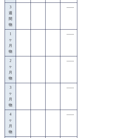
3
------
週
間
物
1
------
ヶ
月
物
2
------
ヶ
月
物
3
------
ヶ
月
物
4
------
ヶ
月
物