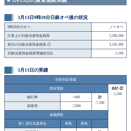
■ 3月13日の資金需給実績
3月13日9時20分日銀オペ後の状況
9時20分のオペ
ノーオペ
計算上の日銀当座預金残高
5,180,200
前日の日銀当座預金残高-①
5,183,300
日銀当座預金残高増減前日比
-3,100
3月13日の実績
当座預金増減
資金需給
合計-②
-5,300
銀行券
+400
計
-7,200
財政等
-7,600
金融調節
除く貸出支援基金
期落
新規