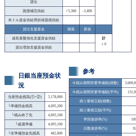
貸出
国債補完供給
+5,300
-3,400
米ドル資金供給用担保国債供給
貸出支援基金
期落
新規
成長基盤強化支援資金供給
計
± 0
貸出増加支援資金供給
参考
日銀当座預金状
今積み期間所要準備額(積数)
3,669,
況
今積み期間所要準備額(平均)
131,0
当座預金残高(①+②)
5,178,000
残り要積立額(積数)
└
準備預金残高
4,695,200
残り要積立額(平均)
└
積み終了先
4,695,100
準預進捗率(%)
10
└
超過準備
4,695,100
日数進捗率(%)
9
└
非準備預金先残高
482,800