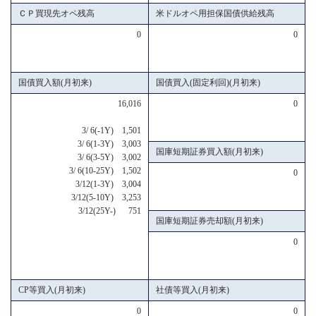
ＣＰ買現先オペ残高
米ドルオペ用担保国債供給残高
0
0
国債買入額(月初来)
国債買入(固定利回)(月初来)
16,016
0
3/ 6(-1Y) 1,501
3/ 6(1-3Y) 3,003
国庫短期証券買入額(月初来)
3/ 6(3-5Y) 3,002
3/ 6(10-25Y) 1,502
0
3/12(1-3Y) 3,004
3/12(5-10Y) 3,253
3/12(25Y-) 751
国庫短期証券売却額(月初来)
0
CP等買入(月初来)
社債等買入(月初来)
0
0