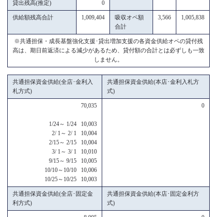
貸出残高(推定)
0
供給額残高合計
1,009,404
吸収オペ額
3,566
1,005,838
合計
※共通担保・成長基盤強化支援･貸出増加支援の各資金供給オペの貸付残
高は、期日前返済による減少があるため、貸付額の合計とは必ずしも一致
しません。
共通担保資金供給(全店･金利入
共通担保資金供給(本店･金利入札方
札方式)
式)
70,035
0
1/24～ 1/24 10,003
2/ 1～ 2/ 1 10,004
2/15～ 2/15 10,004
3/ 1～ 3/ 1 10,010
9/15～ 9/15 10,005
10/10～10/10 10,006
10/25～10/25 10,003
共通担保資金供給(全店･固定金
共通担保資金供給(本店･固定金利方
利方式)
式)