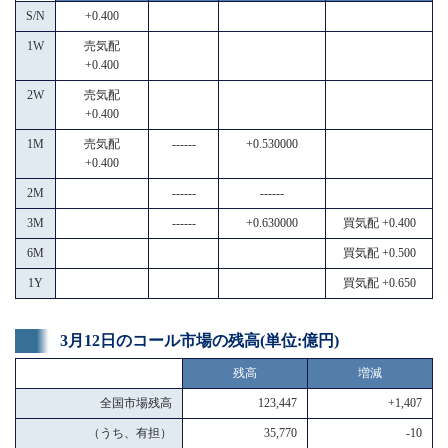
S/N
+0.400
1W
売気配
+0.400
2W
売気配
+0.400
1M
売気配
------
+0.530000
+0.400
2M
------
------
3M
------
+0.630000
買気配 +0.400
6M
買気配 +0.500
1Y
買気配 +0.650
3月12日のコール市場の残高(単位:億円)
残高
増減
全国市場残高
123,447
+1,407
（うち、有担）
35,770
-10