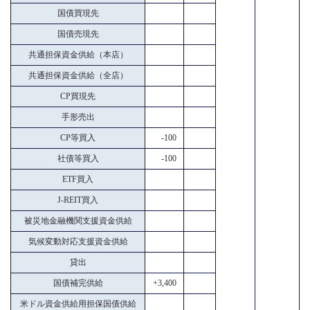
国債買現先
国債売現先
共通担保資金供給（本店）
共通担保資金供給（全店）
CP買現先
手形売出
CP等買入
-100
社債等買入
-100
ETF買入
J-REIT買入
被災地金融機関支援資金供給
気候変動対応支援資金供給
貸出
国債補完供給
+3,400
米ドル資金供給用担保国債供給