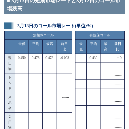
■ 3月13日の短期市場レートと3月12日のコール市
場残高
3月13日のコール市場レート(単位:%)
無担保コール
有担保コール
最低
平均
最高
前日
最
平均
最
前日
比
低
高
比
翌
0.450
0.476
0.478
-0.003
0.430
± 0
日
------
物
------
ト
------
ム
------
ネ
------
ス
------
------
ポ
ネ
------
2
------
------
日
------
物