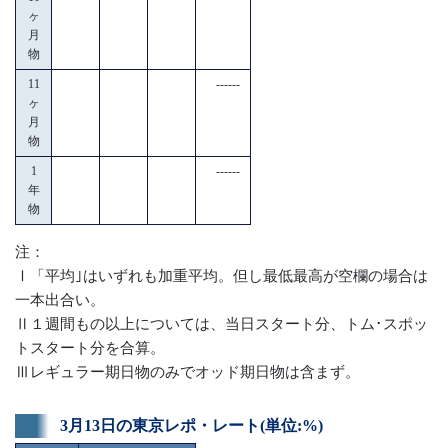
ヶ
月
物
11
------
ヶ
月
物
1
------
年
物
注：
Ⅰ「平均｣はいずれも加重平均。但し最低最高が空欄の場合は
一本出合い。
Ⅱ１週間もの以上については、当日スタート分、トム･スポッ
トスタート分を合算。
Ⅲレギュラー期日物のみでオッド期日物は含まず。
3月13日の東京レポ・レート(単位:%)