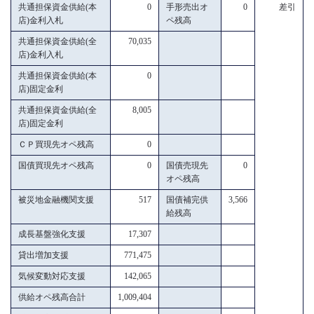
共通担保資金供給(本
0
手形売出オ
0
差引
店)金利入札
ペ残高
共通担保資金供給(全
70,035
店)金利入札
共通担保資金供給(本
0
店)固定金利
共通担保資金供給(全
8,005
店)固定金利
ＣＰ買現先オペ残高
0
国債買現先オペ残高
0
国債売現先
0
オペ残高
被災地金融機関支援
517
国債補完供
3,566
給残高
成長基盤強化支援
17,307
貸出増加支援
771,475
気候変動対応支援
142,065
供給オペ残高合計
1,009,404