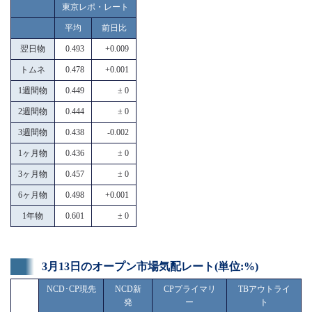
東京レポ・レート
平均
前日比
翌日物
0.493
+0.009
トムネ
0.478
+0.001
1週間物
0.449
± 0
2週間物
0.444
± 0
3週間物
0.438
-0.002
1ヶ月物
0.436
± 0
3ヶ月物
0.457
± 0
6ヶ月物
0.498
+0.001
1年物
0.601
± 0
3月13日のオープン市場気配レート(単位:%)
NCD･CP現先
NCD新
CPプライマリ
TBアウトライ
発
ー
ト