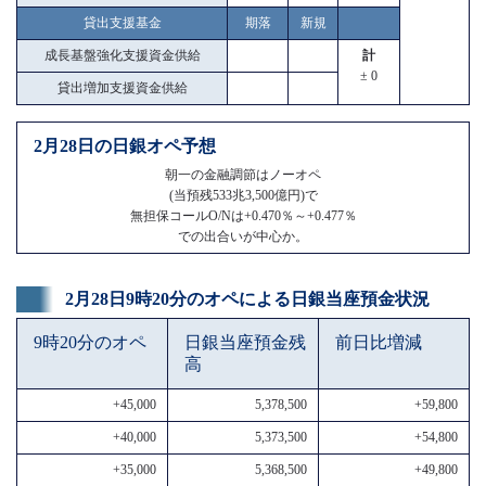
貸出支援基金
期落
新規
成長基盤強化支援資金供給
計
± 0
貸出増加支援資金供給
2月28日の日銀オペ予想
朝一の金融調節はノーオペ
(当預残533兆3,500億円)で
無担保コールO/Nは+0.470％～+0.477％
での出合いが中心か。
2月28日9時20分のオペによる日銀当座預金状況
9時20分のオペ
日銀当座預金残
前日比増減
高
+45,000
5,378,500
+59,800
+40,000
5,373,500
+54,800
+35,000
5,368,500
+49,800