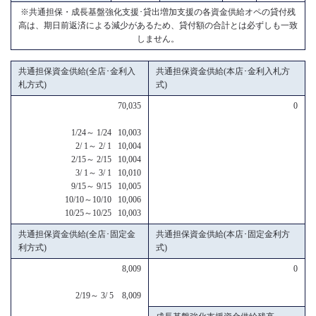
※共通担保・成長基盤強化支援･貸出増加支援の各資金供給オペの貸付残
高は、期日前返済による減少があるため、貸付額の合計とは必ずしも一致
しません。
共通担保資金供給(全店･金利入
共通担保資金供給(本店･金利入札方
札方式)
式)
70,035
0
1/24～ 1/24 10,003
2/ 1～ 2/ 1 10,004
2/15～ 2/15 10,004
3/ 1～ 3/ 1 10,010
9/15～ 9/15 10,005
10/10～10/10 10,006
10/25～10/25 10,003
共通担保資金供給(全店･固定金
共通担保資金供給(本店･固定金利方
利方式)
式)
8,009
0
2/19～ 3/ 5 8,009