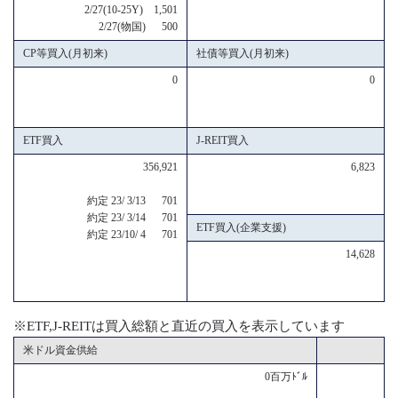
2/27(10-25Y) 1,501
2/27(物国) 500
CP等買入(月初来)
社債等買入(月初来)
0
0
ETF買入
J-REIT買入
356,921
6,823
約定 23/ 3/13 701
約定 23/ 3/14 701
ETF買入(企業支援)
約定 23/10/ 4 701
14,628
※ETF,J-REITは買入総額と直近の買入を表示しています
米ドル資金供給
0百万ﾄﾞﾙ