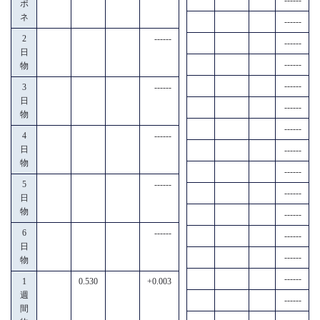
ポ
ネ
------
2
------
------
日
------
物
------
3
------
日
------
物
------
4
------
日
------
物
------
5
------
------
日
物
------
6
------
------
日
------
物
------
1
0.530
+0.003
週
------
間