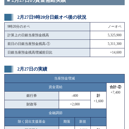
■ 2月27日の資金需給実績
2月27日9時20分日銀オペ後の状況
9時20分のオペ
ノーオペ
計算上の日銀当座預金残高
5,325,900
前日の日銀当座預金残高-①
5,311,300
日銀当座預金残高増減前日比
+14,600
2月27日の実績
当座預金増減
資金需給
合計-②
+7,400
銀行券
-400
計
+1,600
財政等
+2,000
金融調節
除く貸出支援基金
期落
新規