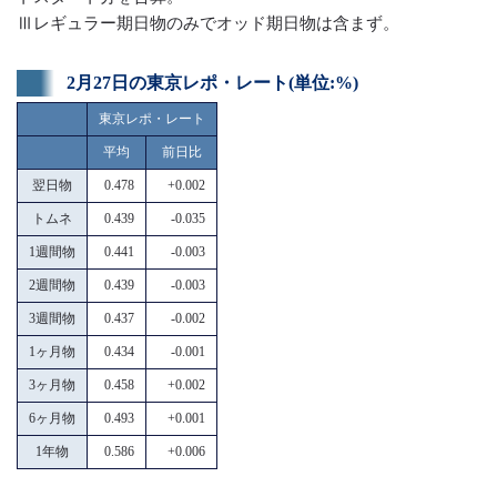
Ⅲレギュラー期日物のみでオッド期日物は含まず。
2月27日の東京レポ・レート(単位:%)
東京レポ・レート
平均
前日比
翌日物
0.478
+0.002
トムネ
0.439
-0.035
1週間物
0.441
-0.003
2週間物
0.439
-0.003
3週間物
0.437
-0.002
1ヶ月物
0.434
-0.001
3ヶ月物
0.458
+0.002
6ヶ月物
0.493
+0.001
1年物
0.586
+0.006