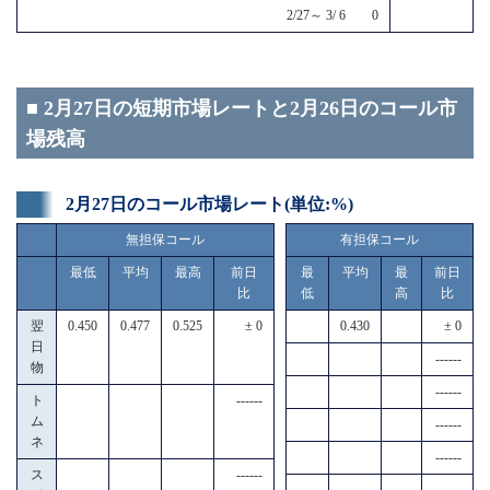
2/27～ 3/ 6 0
■ 2月27日の短期市場レートと2月26日のコール市
場残高
2月27日のコール市場レート(単位:%)
無担保コール
有担保コール
最低
平均
最高
前日
最
平均
最
前日
比
低
高
比
翌
0.450
0.477
0.525
± 0
0.430
± 0
日
------
物
------
ト
------
ム
------
ネ
------
ス
------
------