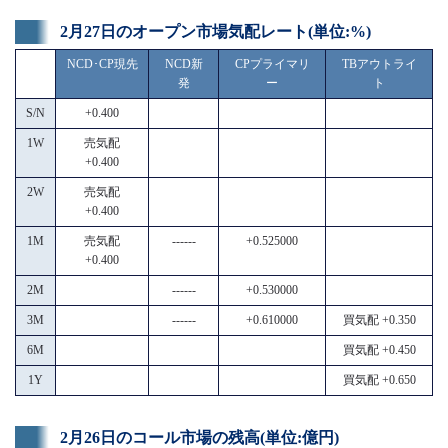
2月27日のオープン市場気配レート(単位:%)
NCD･CP現先
NCD新
CPプライマリ
TBアウトライ
発
ー
ト
S/N
+0.400
1W
売気配
+0.400
2W
売気配
+0.400
1M
売気配
------
+0.525000
+0.400
2M
------
+0.530000
3M
------
+0.610000
買気配 +0.350
6M
買気配 +0.450
1Y
買気配 +0.650
2月26日のコール市場の残高(単位:億円)