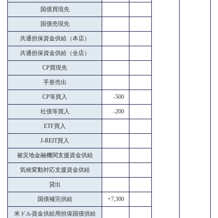
国債買現先
国債売現先
共通担保資金供給（本店）
共通担保資金供給（全店）
CP買現先
手形売出
CP等買入
-500
社債等買入
-200
ETF買入
J-REIT買入
被災地金融機関支援資金供給
気候変動対応支援資金供給
貸出
国債補完供給
+7,300
米ドル資金供給用担保国債供給