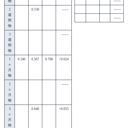
------
物
------
2
0.530
------
週
------
間
物
3
------
週
間
物
1
0.540
0.567
0.700
+0.024
ヶ
月
物
2
------
ヶ
月
物
3
0.640
+0.055
ヶ
月
物