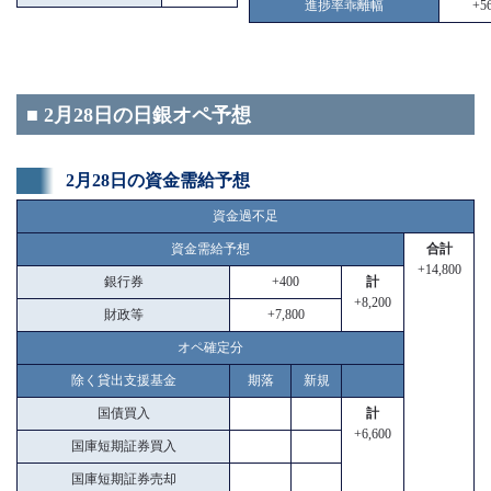
進捗率乖離幅
+56
■ 2月28日の日銀オペ予想
2月28日の資金需給予想
資金過不足
資金需給予想
合計
+14,800
銀行券
+400
計
+8,200
財政等
+7,800
オペ確定分
除く貸出支援基金
期落
新規
国債買入
計
+6,600
国庫短期証券買入
国庫短期証券売却