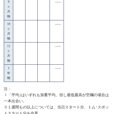
9
------
ヶ
月
物
10
------
ヶ
月
物
11
------
ヶ
月
物
1
------
年
物
注：
Ⅰ「平均｣はいずれも加重平均。但し最低最高が空欄の場合は
一本出合い。
Ⅱ１週間もの以上については、当日スタート分、トム･スポッ
トスタート分を合算。