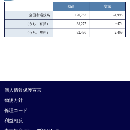
残高
増減
全国市場残高
120,763
-1,995
（うち、有担）
38,277
+474
（うち、無担）
82,486
-2,469
個人情報保護宣言
勧誘方針
倫理コード
利益相反