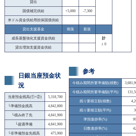
貸出
国債補完供給
+5,000
-7,300
米ドル資金供給用担保国債供給
貸出支援基金
期落
新規
成長基盤強化支援資金供給
計
± 0
貸出増加支援資金供給
参考
日銀当座預金状
今積み期間所要準備額(積数)
3,681,
況
今積み期間所要準備額(平均)
131,5
当座預金残高(①+②)
5,318,700
残り要積立額(積数)
4,
└
準備預金残高
4,842,800
残り要積立額(平均)
3
└
積み終了先
4,841,900
準預進捗率(%)
9
└
超過準備
4,841,900
日数進捗率(%)
4
└
非準備預金先残高
475,900