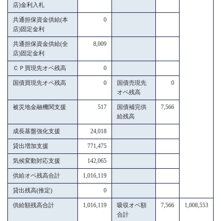
店)金利入札
共通担保資金供給(本
0
店)固定金利
共通担保資金供給(全
8,009
店)固定金利
ＣＰ買現先オペ残高
0
国債買現先オペ残高
0
国債売現先
0
オペ残高
被災地金融機関支援
517
国債補完供
7,566
給残高
成長基盤強化支援
24,018
貸出増加支援
771,475
気候変動対応支援
142,065
供給オペ残高合計
1,016,119
貸出残高(推定)
0
供給額残高合計
1,016,119
吸収オペ額
7,566
1,008,553
合計