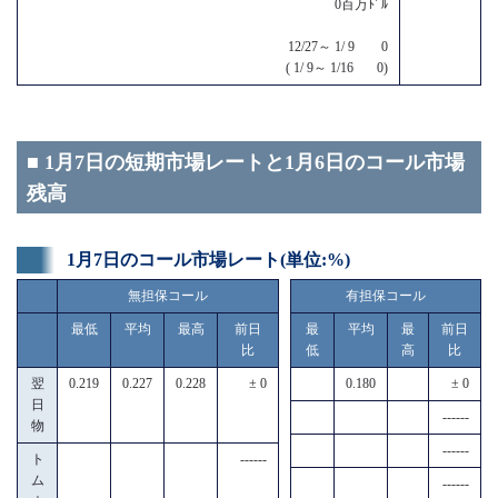
0百万ﾄﾞﾙ
12/27～ 1/ 9 0
( 1/ 9～ 1/16 0)
■ 1月7日の短期市場レートと1月6日のコール市場
残高
1月7日のコール市場レート(単位:%)
無担保コール
有担保コール
最低
平均
最高
前日
最
平均
最
前日
比
低
高
比
翌
0.219
0.227
0.228
± 0
0.180
± 0
日
------
物
------
ト
------
ム
------