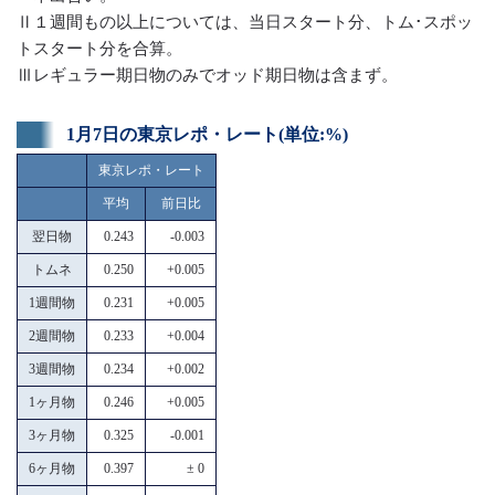
Ⅱ１週間もの以上については、当日スタート分、トム･スポッ
トスタート分を合算。
Ⅲレギュラー期日物のみでオッド期日物は含まず。
1月7日の東京レポ・レート(単位:%)
東京レポ・レート
平均
前日比
翌日物
0.243
-0.003
トムネ
0.250
+0.005
1週間物
0.231
+0.005
2週間物
0.233
+0.004
3週間物
0.234
+0.002
1ヶ月物
0.246
+0.005
3ヶ月物
0.325
-0.001
6ヶ月物
0.397
± 0