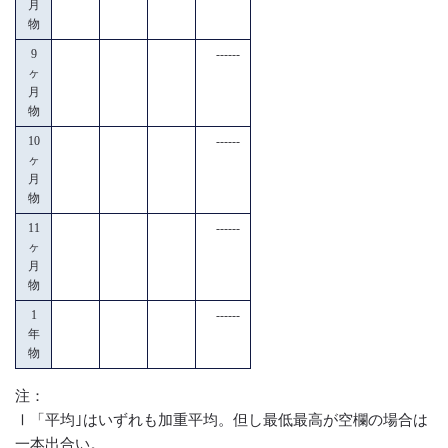
月
物
9
------
ヶ
月
物
10
------
ヶ
月
物
11
------
ヶ
月
物
1
------
年
物
注：
Ⅰ「平均｣はいずれも加重平均。但し最低最高が空欄の場合は
一本出合い。