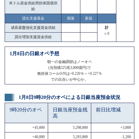
米ドル資金供給用担保国債供
給
貸出支援基金
期落
新規
成長基盤強化支援資金供給
計
± 0
貸出増加支援資金供給
1月8日の日銀オペ予想
朝一の金融調節はノーオペ
(当預残525兆3,800億円)で
無担保コールO/Nは+0.220％～+0.227％
での出合いが中心か。
1月8日9時20分のオペによる日銀当座預金状況
9時20分のオペ
日銀当座預金残
前日比増減
高
+45,000
5,298,800
+3,800
+40,000
5,293,800
-1,200