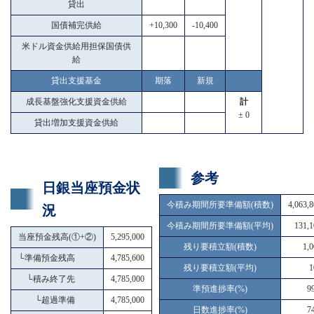
貸出
国債補完供給
+10,300
-10,400
米ドル資金供給用担保国債供
給
貸出支援基金
期落
新規
成長基盤強化支援資金供給
計
± 0
貸出増加支援資金供給
参考
日銀当座預金状
今積み期間所要準備額(積数)
4,063,
況
今積み期間所要準備額(平均)
131,1
当座預金残高(①+②)
5,295,000
残り要積立額(積数)
1,
└
準備預金残高
4,785,600
残り要積立額(平均)
1
└
積み終了先
4,785,000
準預進捗率(%)
9
└
超過準備
4,785,000
日数進捗率(%)
7