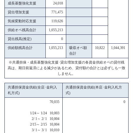
成長基盤強化支援
24,018
貸出増加支援
771,475
気候変動対応支援
119,626
供給オペ残高合計
1,055,213
貸出残高(推定)
0
供給額残高合計
1,055,213
吸収オペ額
10,822
1,044,391
合計
※共通担保・成長基盤強化支援･貸出増加支援の各資金供給オペの貸付残
高は、期日前返済による減少があるため、貸付額の合計とは必ずしも一致
しません。
共通担保資金供給(全店･金利入
共通担保資金供給(本店･金利入札方
札方式)
式)
70,035
0
1/24～ 1/24 10,003
2/ 1～ 2/ 1 10,004
2/15～ 2/15 10,004
3/ 1～ 3/ 1 10,010