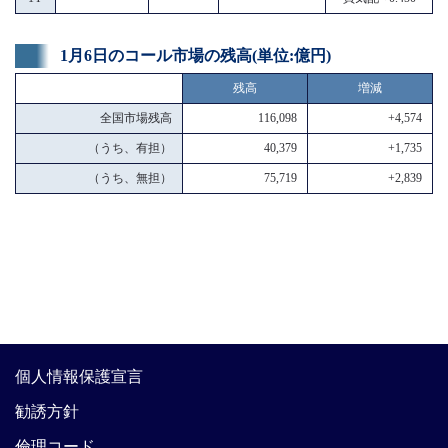
1月6日のコール市場の残高(単位:億円)
残高
増減
全国市場残高
116,098
+4,574
（うち、有担）
40,379
+1,735
（うち、無担）
75,719
+2,839
個人情報保護宣言
勧誘方針
倫理コード