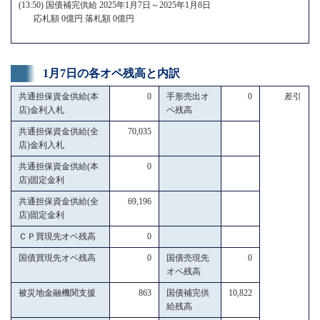
(13:50) 国債補完供給 2025年1月7日～2025年1月8日
応札額 0億円 落札額 0億円
1月7日の各オペ残高と内訳
共通担保資金供給(本
0
手形売出オ
0
差引
店)金利入札
ペ残高
共通担保資金供給(全
70,035
店)金利入札
共通担保資金供給(本
0
店)固定金利
共通担保資金供給(全
69,196
店)固定金利
ＣＰ買現先オペ残高
0
国債買現先オペ残高
0
国債売現先
0
オペ残高
被災地金融機関支援
863
国債補完供
10,822
給残高