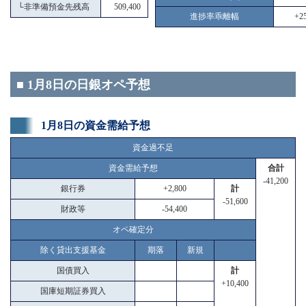
└
非準備預金先残高
509,400
進捗率乖離幅
+25
■ 1月8日の日銀オペ予想
1月8日の資金需給予想
資金過不足
資金需給予想
合計
-41,200
銀行券
+2,800
計
-51,600
財政等
-54,400
オペ確定分
除く貸出支援基金
期落
新規
国債買入
計
+10,400
国庫短期証券買入