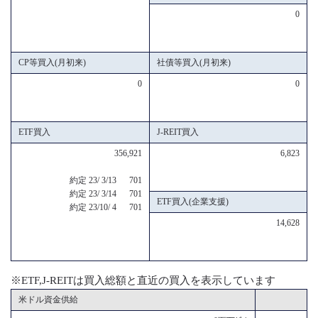
0
CP等買入(月初来)
社債等買入(月初来)
0
0
ETF買入
J-REIT買入
356,921
6,823
約定 23/ 3/13 701
約定 23/ 3/14 701
ETF買入(企業支援)
約定 23/10/ 4 701
14,628
※ETF,J-REITは買入総額と直近の買入を表示しています
米ドル資金供給