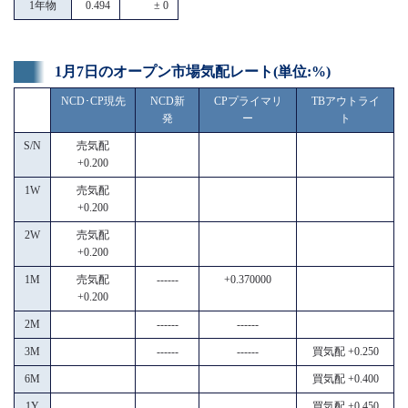
1年物
0.494
± 0
1月7日のオープン市場気配レート(単位:%)
NCD･CP現先
NCD新
CPプライマリ
TBアウトライ
発
ー
ト
S/N
売気配
+0.200
1W
売気配
+0.200
2W
売気配
+0.200
1M
売気配
------
+0.370000
+0.200
2M
------
------
3M
------
------
買気配 +0.250
6M
買気配 +0.400
1Y
買気配 +0.450