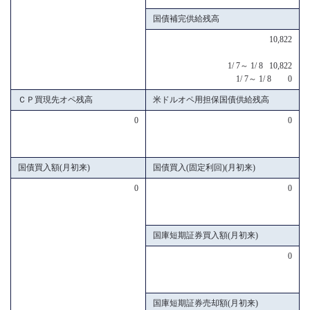
国債補完供給残高
10,822
1/ 7～ 1/ 8 10,822
1/ 7～ 1/ 8 0
ＣＰ買現先オペ残高
米ドルオペ用担保国債供給残高
0
0
国債買入額(月初来)
国債買入(固定利回)(月初来)
0
0
国庫短期証券買入額(月初来)
0
国庫短期証券売却額(月初来)