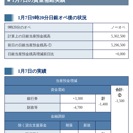
■ 1月7日の資金需給実績
1月7日9時20分日銀オペ後の状況
9時20分のオペ
ノーオペ
計算上の日銀当座預金残高
5,302,500
前日の日銀当座預金残高-①
5,296,500
日銀当座預金残高増減前日比
+6,000
1月7日の実績
当座預金増減
資金需給
合計-
②
銀行券
+3,300
計
-1,500
-1,400
財政等
-4,700
金融調節
除く貸出支援基金
期落
新規