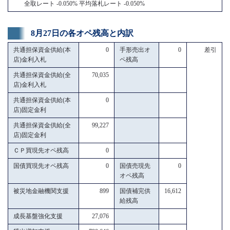
全取レート -0.050% 平均落札レート -0.050%
8月27日の各オペ残高と内訳
共通担保資金供給(本
0
手形売出オ
0
差引
店)金利入札
ペ残高
共通担保資金供給(全
70,035
店)金利入札
共通担保資金供給(本
0
店)固定金利
共通担保資金供給(全
99,227
店)固定金利
ＣＰ買現先オペ残高
0
国債買現先オペ残高
0
国債売現先
0
オペ残高
被災地金融機関支援
899
国債補完供
16,612
給残高
成長基盤強化支援
27,076