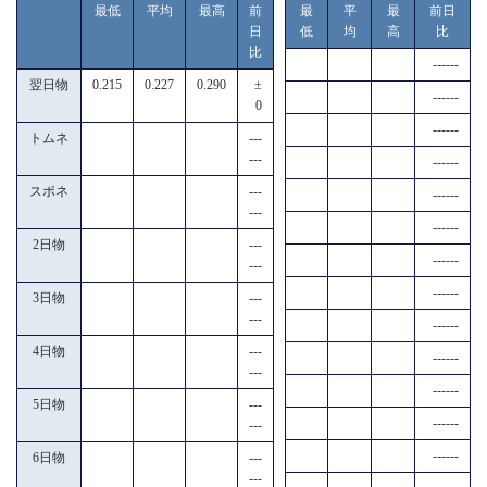
最低
平均
最高
前
最
平
最
前日
日
低
均
高
比
比
------
翌日物
0.215
0.227
0.290
±
------
0
------
トムネ
---
---
------
スポネ
---
------
---
------
2日物
---
------
---
------
3日物
---
---
------
4日物
---
------
---
------
5日物
---
------
---
------
6日物
---
---