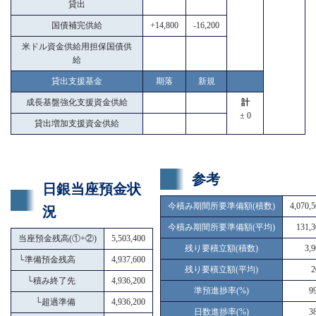
貸出
国債補完供給
+14,800
-16,200
米ドル資金供給用担保国債供
給
貸出支援基金
期落
新規
成長基盤強化支援資金供給
計
± 0
貸出増加支援資金供給
参考
日銀当座預金状
今積み期間所要準備額(積数)
4,070,
況
今積み期間所要準備額(平均)
131,3
当座預金残高(①+②)
5,503,400
残り要積立額(積数)
3,
└
準備預金残高
4,937,600
残り要積立額(平均)
2
└
積み終了先
4,936,200
準預進捗率(%)
9
└
超過準備
4,936,200
日数進捗率(%)
3