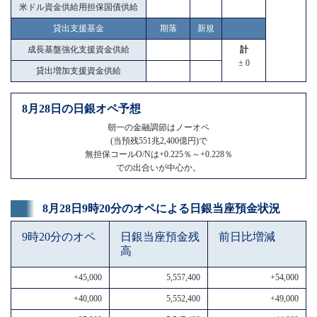
米ドル資金供給用担保国債供給
貸出支援基金
期落
新規
成長基盤強化支援資金供給
計
± 0
貸出増加支援資金供給
8月28日の日銀オペ予想
朝一の金融調節はノーオペ
(当預残551兆2,400億円)で
無担保コールO/Nは+0.225％～+0.228％
での出合いが中心か。
8月28日9時20分のオペによる日銀当座預金状況
9時20分のオペ
日銀当座預金残
前日比増減
高
+45,000
5,557,400
+54,000
+40,000
5,552,400
+49,000