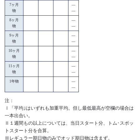
7ヶ月
---
物
---
8ヶ月
---
物
---
9ヶ月
---
物
---
10ヶ月
---
物
---
11ヶ月
---
物
---
1年物
---
---
注：
Ⅰ「平均｣はいずれも加重平均。但し最低最高が空欄の場合は
一本出合い。
Ⅱ１週間もの以上については、当日スタート分、トム･スポッ
トスタート分を合算。
Ⅲレギュラー期日物のみでオッド期日物は含まず。