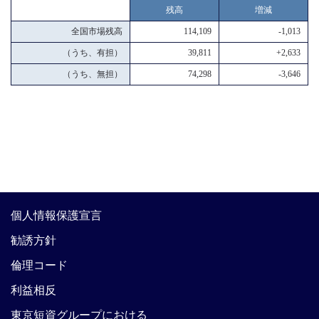
残高
増減
全国市場残高
114,109
-1,013
（うち、有担）
39,811
+2,633
（うち、無担）
74,298
-3,646
個人情報保護宣言
勧誘方針
倫理コード
利益相反
東京短資グループにおける