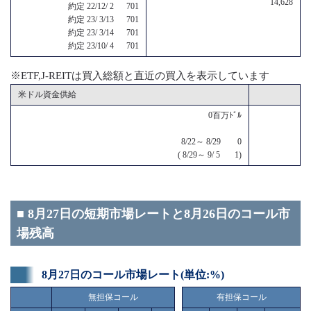
14,628
約定 22/12/ 2 701
約定 23/ 3/13 701
約定 23/ 3/14 701
約定 23/10/ 4 701
※ETF,J-REITは買入総額と直近の買入を表示しています
米ドル資金供給
0百万ﾄﾞﾙ
8/22～ 8/29 0
( 8/29～ 9/ 5 1)
■ 8月27日の短期市場レートと8月26日のコール市
場残高
8月27日のコール市場レート(単位:%)
無担保コール
有担保コール