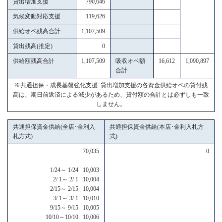
貸出増加支援
790,646
気候変動対応支援
119,626
供給オペ残高合計
1,107,509
貸出残高(推定)
0
供給額残高合計
1,107,509
吸収オペ額
16,612
1,090,897
合計
※共通担保・成長基盤強化支援･貸出増加支援の各資金供給オペの貸付残
高は、期日前返済による減少があるため、貸付額の合計とは必ずしも一致
しません。
共通担保資金供給(全店･金利入
共通担保資金供給(本店･金利入札方
札方式)
式)
70,035
0
1/24～ 1/24 10,003
2/ 1～ 2/ 1 10,004
2/15～ 2/15 10,004
3/ 1～ 3/ 1 10,010
9/15～ 9/15 10,005
10/10～10/10 10,006