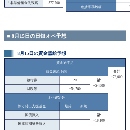
└
非準備預金先残高
577,700
進捗率乖離幅
+3
■ 8月15日の日銀オペ予想
8月15日の資金需給予想
資金過不足
資金需給予想
合計
+73,000
銀行券
+200
計
+54,900
財政等
+54,700
オペ確定分
除く貸出支援基金
期落
新規
国債買入
計
+18,100
国庫短期証券買入