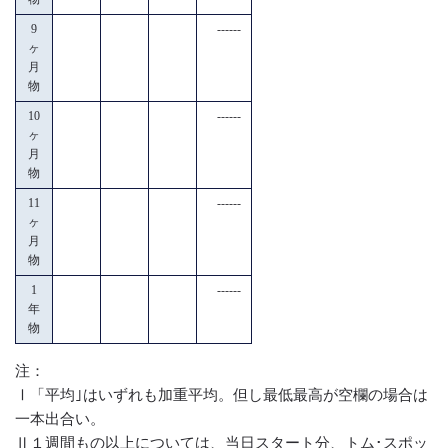
9
------
ヶ
月
物
10
------
ヶ
月
物
11
------
ヶ
月
物
1
------
年
物
注：
Ⅰ「平均｣はいずれも加重平均。但し最低最高が空欄の場合は
一本出合い。
Ⅱ１週間もの以上については、当日スタート分、トム･スポッ