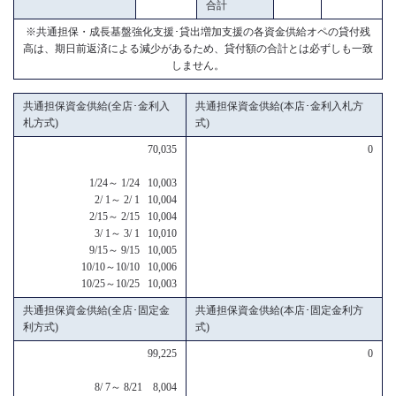
合計
※共通担保・成長基盤強化支援･貸出増加支援の各資金供給オペの貸付残
高は、期日前返済による減少があるため、貸付額の合計とは必ずしも一致
しません。
共通担保資金供給(全店･金利入
共通担保資金供給(本店･金利入札方
札方式)
式)
70,035
0
1/24～ 1/24 10,003
2/ 1～ 2/ 1 10,004
2/15～ 2/15 10,004
3/ 1～ 3/ 1 10,010
9/15～ 9/15 10,005
10/10～10/10 10,006
10/25～10/25 10,003
共通担保資金供給(全店･固定金
共通担保資金供給(本店･固定金利方
利方式)
式)
99,225
0
8/ 7～ 8/21 8,004