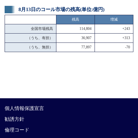
8月13日のコール市場の残高(単位:億円)
残高
増減
全国市場残高
114,804
+243
（うち、有担）
36,907
+313
（うち、無担）
77,897
-70
個人情報保護宣言
勧誘方針
倫理コード