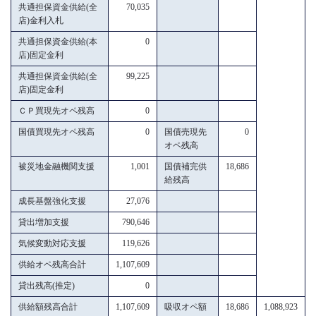
共通担保資金供給(全
70,035
店)金利入札
共通担保資金供給(本
0
店)固定金利
共通担保資金供給(全
99,225
店)固定金利
ＣＰ買現先オペ残高
0
国債買現先オペ残高
0
国債売現先
0
オペ残高
被災地金融機関支援
1,001
国債補完供
18,686
給残高
成長基盤強化支援
27,076
貸出増加支援
790,646
気候変動対応支援
119,626
供給オペ残高合計
1,107,609
貸出残高(推定)
0
供給額残高合計
1,107,609
吸収オペ額
18,686
1,088,923