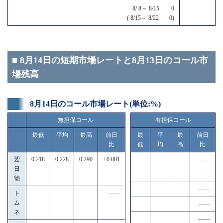
8/ 8～ 8/15 0
( 8/15～ 8/22 0)
■ 8月14日の短期市場レートと8月13日のコール市
場残高
8月14日のコール市場レート(単位:%)
無担保コール
有担保コール
最低
平均
最高
前日
最
平
最
前日
比
低
均
高
比
翌
0.218
0.228
0.290
+0.001
------
日
------
物
------
ト
------
ム
------
ネ
------