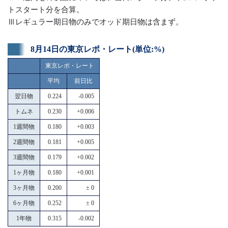
トスタート分を合算。
Ⅲレギュラー期日物のみでオッド期日物は含まず。
8月14日の東京レポ・レート(単位:%)
東京レポ・レート
平均
前日比
翌日物
0.224
-0.005
トムネ
0.230
+0.006
1週間物
0.180
+0.003
2週間物
0.181
+0.005
3週間物
0.179
+0.002
1ヶ月物
0.180
+0.001
3ヶ月物
0.200
± 0
6ヶ月物
0.252
± 0
1年物
0.315
-0.002