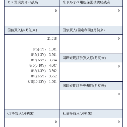
ＣＰ買現先オペ残高
米ドルオペ用担保国債供給残高
0
0
国債買入額(月初来)
国債買入(固定利回)(月初来)
21,518
0
8/ 5(-1Y) 1,501
8/ 5(1-3Y) 3,501
国庫短期証券買入額(月初来)
8/ 5(3-5Y) 3,754
8/ 5(5-10Y) 4,007
0
8/ 8(1-3Y) 3,502
8/ 8(3-5Y) 3,752
8/ 8(10-25Y) 1,501
国庫短期証券売却額(月初来)
0
CP等買入(月初来)
社債等買入(月初来)
0
0