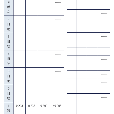
ス
------
------
ポ
ネ
------
2
------
------
日
------
物
------
3
------
日
------
物
------
4
------
日
------
物
------
5
------
------
日
物
------
6
------
------
日
------
物
------
1
0.228
0.233
0.390
+0.005
週
------