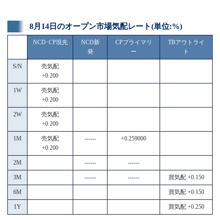
8月14日のオープン市場気配レート(単位:%)
NCD･CP現先
NCD新
CPプライマリ
TBアウトライ
発
ー
ト
S/N
売気配
+0.200
1W
売気配
+0.200
2W
売気配
+0.200
1M
売気配
------
+0.259000
+0.200
2M
------
------
3M
------
------
買気配 +0.150
6M
買気配 +0.150
1Y
買気配 +0.250