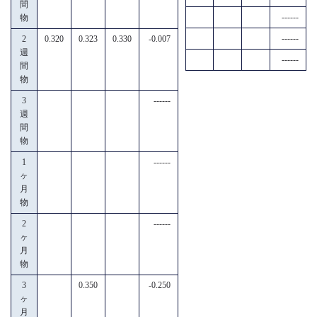
間
------
物
------
2
0.320
0.323
0.330
-0.007
週
------
間
物
3
------
週
間
物
1
------
ヶ
月
物
2
------
ヶ
月
物
3
0.350
-0.250
ヶ
月