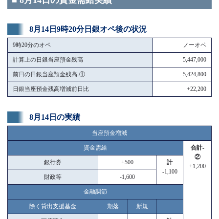
■ 8月14日の資金需給実績
8月14日9時20分日銀オペ後の状況
9時20分のオペ
ノーオペ
計算上の日銀当座預金残高
5,447,000
前日の日銀当座預金残高-①
5,424,800
日銀当座預金残高増減前日比
+22,200
8月14日の実績
当座預金増減
資金需給
合計-
②
銀行券
+500
計
+1,200
-1,100
財政等
-1,600
金融調節
除く貸出支援基金
期落
新規