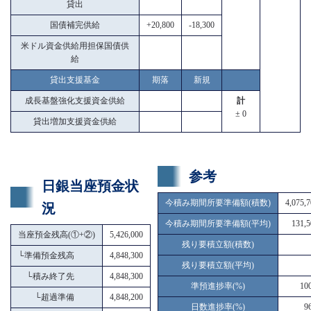
貸出
国債補完供給
+20,800
-18,300
米ドル資金供給用担保国債供
給
貸出支援基金
期落
新規
成長基盤強化支援資金供給
計
± 0
貸出増加支援資金供給
参考
日銀当座預金状
今積み期間所要準備額(積数)
4,075,
況
今積み期間所要準備額(平均)
131,5
当座預金残高(①+②)
5,426,000
残り要積立額(積数)
└
準備預金残高
4,848,300
残り要積立額(平均)
└
積み終了先
4,848,300
準預進捗率(%)
10
└
超過準備
4,848,200
日数進捗率(%)
9