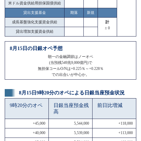
米ドル資金供給用担保国債供給
貸出支援基金
期落
新規
成長基盤強化支援資金供給
計
± 0
貸出増加支援資金供給
8月15日の日銀オペ予想
朝一の金融調節はノーオペ
(当預残549兆9,000億円)で
無担保コールO/Nは+0.225％～+0.228％
での出合いが中心か。
8月15日9時20分のオペによる日銀当座預金状況
9時20分のオペ
日銀当座預金残
前日比増減
高
+45,000
5,544,000
+118,000
+40,000
5,539,000
+113,000