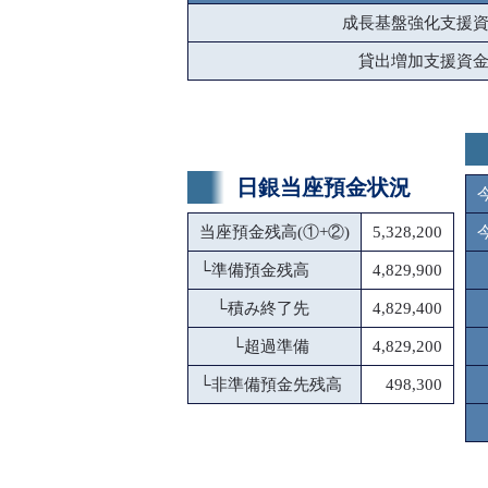
成長基盤強化支援
貸出増加支援資
日銀当座預金状況
当座預金残高(①+②)
5,328,200
└
準備預金残高
4,829,900
└
積み終了先
4,829,400
└
超過準備
4,829,200
└
非準備預金先残高
498,300