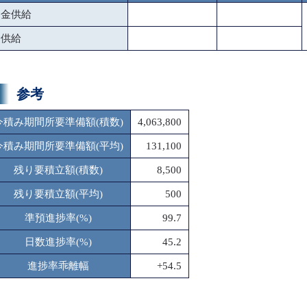
資金供給
金供給
参考
今積み期間所要準備額(積数)
4,063,800
今積み期間所要準備額(平均)
131,100
残り要積立額(積数)
8,500
残り要積立額(平均)
500
準預進捗率(%)
99.7
日数進捗率(%)
45.2
進捗率乖離幅
+54.5