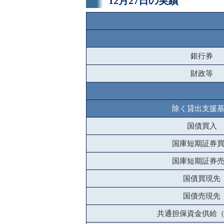
12月27日の実績
銀行券
財政等
除く貸出支援
国債買入
国庫短期証券
国庫短期証券
国債買現先
国債売現先
共通担保資金供給