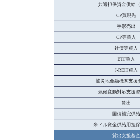
共通担保資金供給
CP買現先
手形売出
CP等買入
社債等買入
ETF買入
J-REIT買入
被災地金融機関支援
気候変動対応支援
貸出
国債補完供
米ドル資金供給用担
貸出支援基