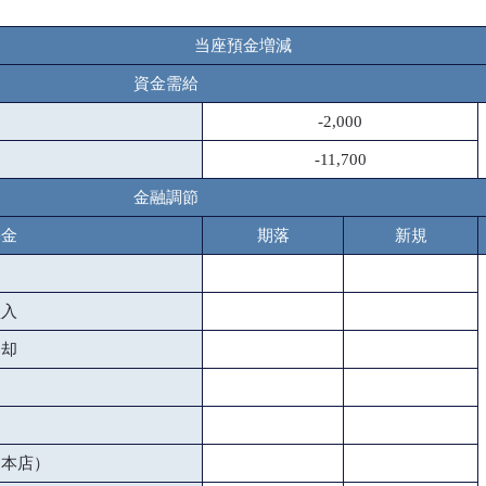
当座預金増減
資金需給
-2,000
-11,700
金融調節
基金
期落
新規
買入
売却
（本店）