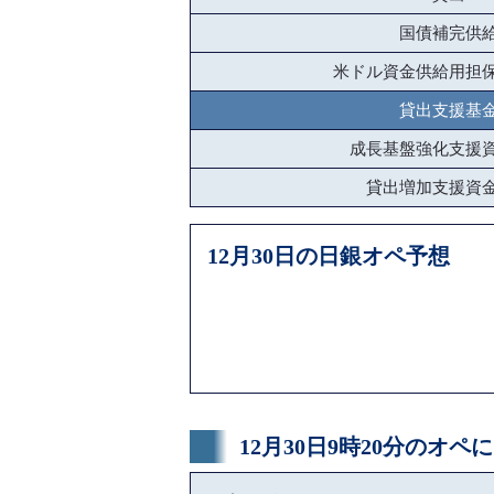
国債補完供
米ドル資金供給用担
貸出支援基
成長基盤強化支援
貸出増加支援資
12月30日の日銀オペ予想
12月30日9時20分のオ