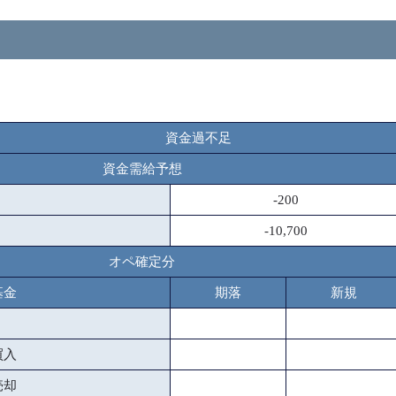
資金過不足
資金需給予想
-200
-10,700
オペ確定分
基金
期落
新規
買入
売却