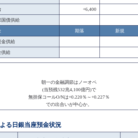
給
+6,400
保国債供給
金
期落
新規
資金供給
金供給
朝一の金融調節はノーオペ
(当預残532兆4,100億円)で
無担保コールO/Nは+0.220％～+0.227％
での出合いが中心か。
ペによる日銀当座預金状況