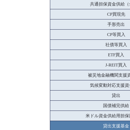
共通担保資金供給（
CP買現先
手形売出
CP等買入
社債等買入
ETF買入
J-REIT買入
被災地金融機関支援
気候変動対応支援資
貸出
国債補完供給
米ドル資金供給用担保
貸出支援基金