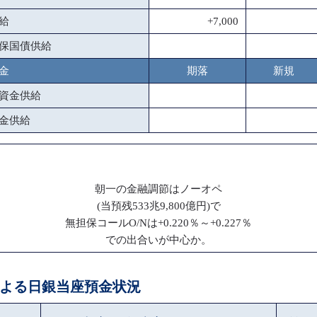
給
+7,000
保国債供給
金
期落
新規
資金供給
金供給
朝一の金融調節はノーオペ
(当預残533兆9,800億円)で
無担保コールO/Nは+0.220％～+0.227％
での出合いが中心か。
ペによる日銀当座預金状況