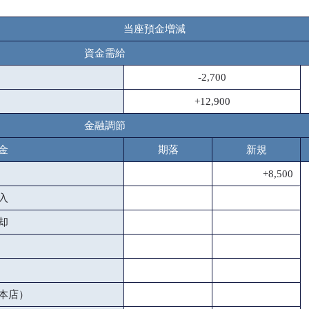
当座預金増減
資金需給
-2,700
+12,900
金融調節
金
期落
新規
+8,500
入
却
本店）