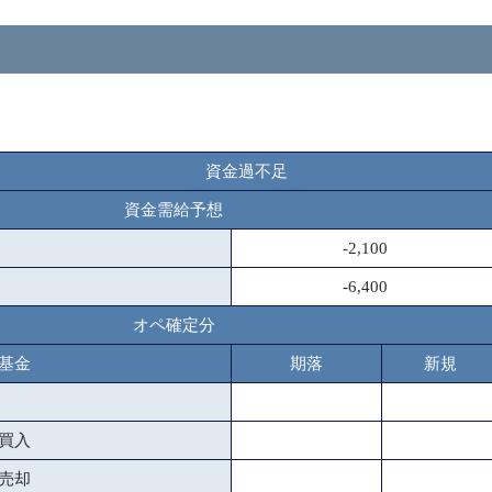
資金過不足
資金需給予想
-2,100
-6,400
オペ確定分
基金
期落
新規
買入
売却