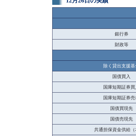
12月26日の実績
銀行券
財政等
除く貸出支援基
国債買入
国庫短期証券買
国庫短期証券売
国債買現先
国債売現先
共通担保資金供給（