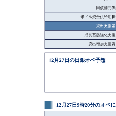
国債補完供
米ドル資金供給用担
貸出支援基
成長基盤強化支援
貸出増加支援資
12月27日の日銀オペ予想
12月27日9時20分のオ