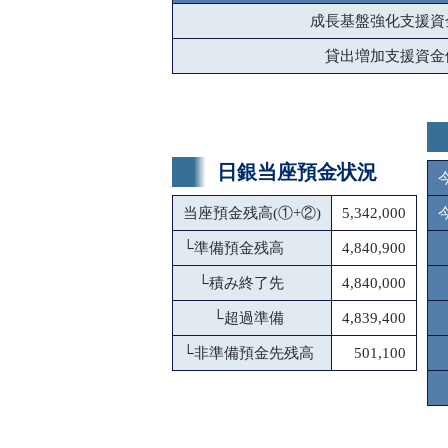
成長基盤強化支援資
貸出増加支援資金
日銀当座預金状況
当座預金残高(①+②)
5,342,000
└
準備預金残高
4,840,900
└
積み終了先
4,840,000
└
超過準備
4,839,400
└
非準備預金先残高
501,100