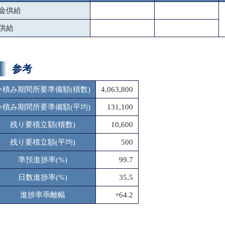
金供給
供給
参考
今積み期間所要準備額(積数)
4,063,800
今積み期間所要準備額(平均)
131,100
残り要積立額(積数)
10,600
残り要積立額(平均)
500
準預進捗率(%)
99.7
日数進捗率(%)
35.5
進捗率乖離幅
+64.2