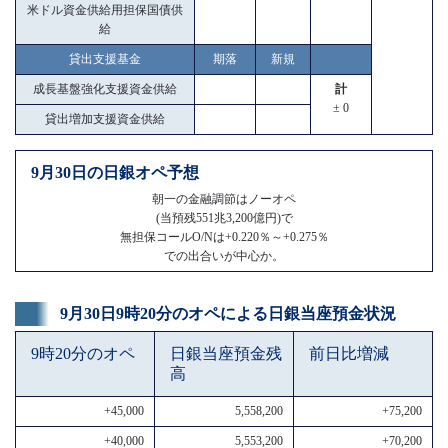
米ドル資金供給用担保国債供
給
貸出支援基金
期落
新規
成長基盤強化支援資金供給
計
± 0
貸出増加支援資金供給
9月30日の日銀オペ予想
朝一の金融調節はノーオペ
(当預残551兆3,200億円)で
無担保コールO/Nは+0.220％～+0.275％
での出合いが中心か。
9月30日9時20分のオペによる日銀当座預金状況
9時20分のオペ
日銀当座預金残
前日比増減
高
+45,000
5,558,200
+75,200
+40,000
5,553,200
+70,200