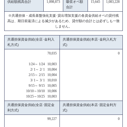
供給額残高合計
1,098,873
吸収オペ額
15,645
1,083,228
合計
※共通担保・成長基盤強化支援･貸出増加支援の各資金供給オペの貸付残
高は、期日前返済による減少があるため、貸付額の合計とは必ずしも一致
しません。
共通担保資金供給(全店･金利入
共通担保資金供給(本店･金利入札方
札方式)
式)
70,035
0
1/24～ 1/24 10,003
2/ 1～ 2/ 1 10,004
2/15～ 2/15 10,004
3/ 1～ 3/ 1 10,010
9/15～ 9/15 10,005
10/10～10/10 10,006
10/25～10/25 10,003
共通担保資金供給(全店･固定金
共通担保資金供給(本店･固定金利方
利方式)
式)
99,227
0