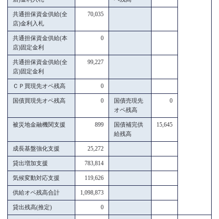
共通担保資金供給(全
70,035
店)金利入札
共通担保資金供給(本
0
店)固定金利
共通担保資金供給(全
99,227
店)固定金利
ＣＰ買現先オペ残高
0
国債買現先オペ残高
0
国債売現先
0
オペ残高
被災地金融機関支援
899
国債補完供
15,645
給残高
成長基盤強化支援
25,272
貸出増加支援
783,814
気候変動対応支援
119,626
供給オペ残高合計
1,098,873
貸出残高(推定)
0