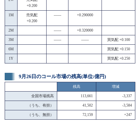
+0.200
1M
売気配
------
+0.290000
+0.200
2M
------
+0.320000
3M
------
------
買気配 +0.100
6M
買気配 +0.150
1Y
買気配 +0.250
9月26日のコール市場の残高(単位:億円)
残高
増減
全国市場残高
113,661
-3,337
（うち、有担）
41,502
-3,584
（うち、無担）
72,159
+247