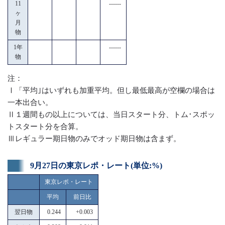
11
------
ヶ
月
物
1年
------
物
注：
Ⅰ「平均｣はいずれも加重平均。但し最低最高が空欄の場合は
一本出合い。
Ⅱ１週間もの以上については、当日スタート分、トム･スポッ
トスタート分を合算。
Ⅲレギュラー期日物のみでオッド期日物は含まず。
9月27日の東京レポ・レート(単位:%)
東京レポ・レート
平均
前日比
翌日物
0.244
+0.003