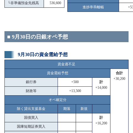
└
非準備預金先残高
536,600
進捗率乖離幅
+53
■ 9月30日の日銀オペ予想
9月30日の資金需給予想
資金過不足
資金需給予想
合計
+30,200
銀行券
+500
計
+14,000
財政等
+13,500
オペ確定分
除く貸出支援基金
期落
新規
国債買入
計
+16,200
国庫短期証券買入