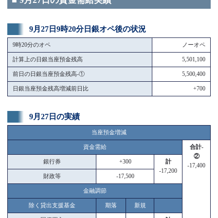
■ 9月27日の資金需給実績
9月27日9時20分日銀オペ後の状況
9時20分のオペ
ノーオペ
計算上の日銀当座預金残高
5,501,100
前日の日銀当座預金残高-①
5,500,400
日銀当座預金残高増減前日比
+700
9月27日の実績
当座預金増減
資金需給
合計-
②
銀行券
+300
計
-17,400
-17,200
財政等
-17,500
金融調節
除く貸出支援基金
期落
新規