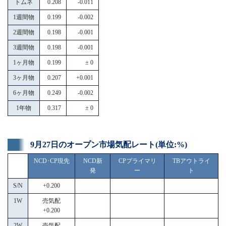
トムネ
0.208
-0.011
1週間物
0.199
-0.002
2週間物
0.198
-0.001
3週間物
0.198
-0.001
1ヶ月物
0.199
± 0
3ヶ月物
0.207
+0.001
6ヶ月物
0.249
-0.002
1年物
0.317
± 0
9月27日のオープン市場気配レート(単位:%)
NCD･CP現先
NCD新
CPプライマリ
TBアウトライ
発
ー
ト
S/N
+0.200
1W
売気配
+0.200
2W
売気配