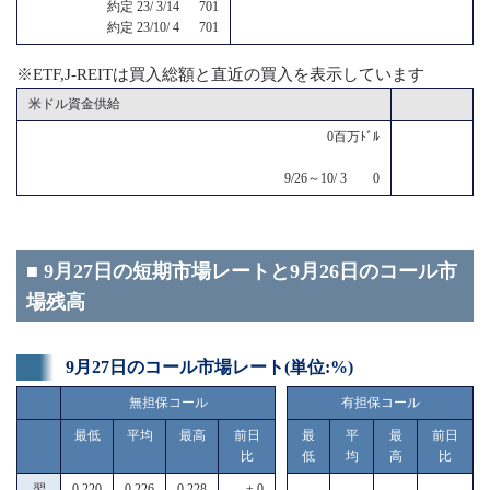
約定 23/ 3/14 701
約定 23/10/ 4 701
※ETF,J-REITは買入総額と直近の買入を表示しています
米ドル資金供給
0百万ﾄﾞﾙ
9/26～10/ 3 0
■ 9月27日の短期市場レートと9月26日のコール市
場残高
9月27日のコール市場レート(単位:%)
無担保コール
有担保コール
最低
平均
最高
前日
最
平
最
前日
比
低
均
高
比
翌
0.220
0.226
0.228
± 0
------