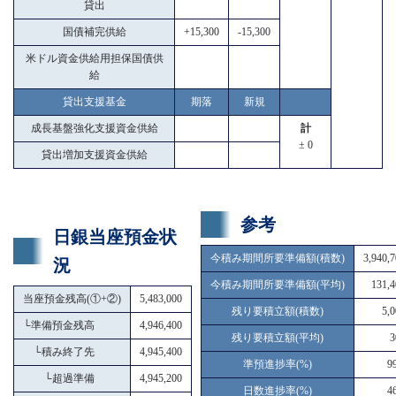
貸出
国債補完供給
+15,300
-15,300
米ドル資金供給用担保国債供
給
貸出支援基金
期落
新規
成長基盤強化支援資金供給
計
± 0
貸出増加支援資金供給
参考
日銀当座預金状
今積み期間所要準備額(積数)
3,940,
況
今積み期間所要準備額(平均)
131,4
当座預金残高(①+②)
5,483,000
残り要積立額(積数)
5,
└
準備預金残高
4,946,400
残り要積立額(平均)
3
└
積み終了先
4,945,400
準預進捗率(%)
9
└
超過準備
4,945,200
日数進捗率(%)
4