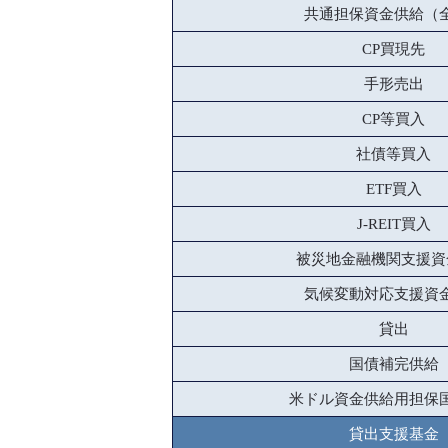
共通担保資金供給（
CP買現先
手形売出
CP等買入
社債等買入
ETF買入
J-REIT買入
被災地金融機関支援資
気候変動対応支援資
貸出
国債補完供給
米ドル資金供給用担保
貸出支援基金