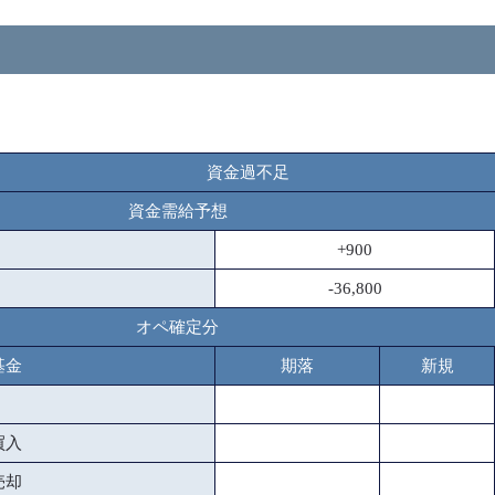
資金過不足
資金需給予想
+900
-36,800
オペ確定分
基金
期落
新規
買入
売却