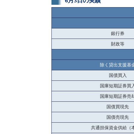
6月3日の実績
銀行券
財政等
除く貸出支援基
国債買入
国庫短期証券買
国庫短期証券売
国債買現先
国債売現先
共通担保資金供給（