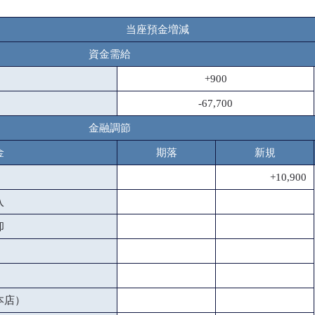
当座預金増減
資金需給
+900
-67,700
金融調節
金
期落
新規
+10,900
入
却
本店）