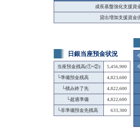
成長基盤強化支援資
貸出増加支援資金
日銀当座預金状況
当座預金残高(①+②)
5,456,900
└
準備預金残高
4,823,600
└
積み終了先
4,822,600
└
超過準備
4,822,600
└
非準備預金先残高
633,300