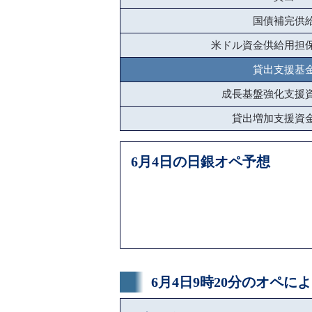
国債補完供
米ドル資金供給用担
貸出支援基
成長基盤強化支援
貸出増加支援資
6月4日の日銀オペ予想
6月4日9時20分のオペ