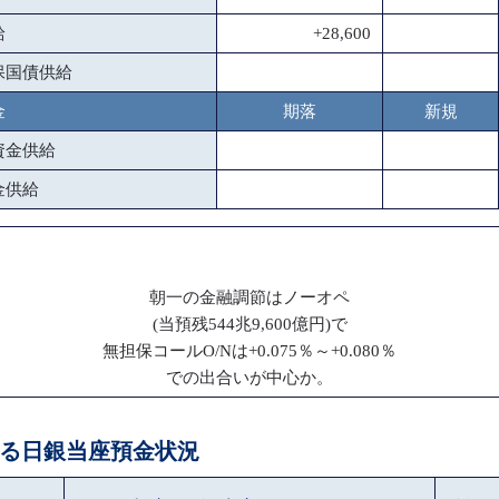
給
+28,600
保国債供給
金
期落
新規
資金供給
金供給
朝一の金融調節はノーオペ
(当預残544兆9,600億円)で
無担保コールO/Nは+0.075％～+0.080％
での出合いが中心か。
による日銀当座預金状況