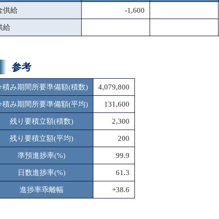
金供給
-1,600
供給
参考
今積み期間所要準備額(積数)
4,079,800
今積み期間所要準備額(平均)
131,600
残り要積立額(積数)
2,300
残り要積立額(平均)
200
準預進捗率(%)
99.9
日数進捗率(%)
61.3
進捗率乖離幅
+38.6