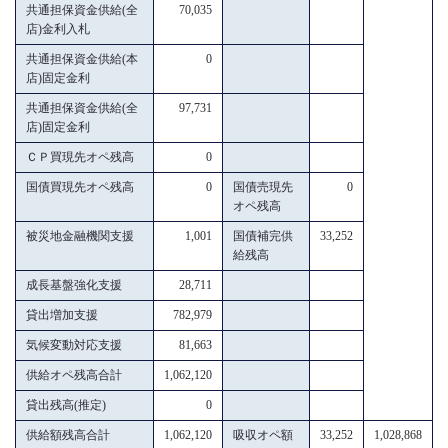
共通担保資金供給(全
70,035
店)金利入札
共通担保資金供給(本
0
店)固定金利
共通担保資金供給(全
97,731
店)固定金利
ＣＰ買現先オペ残高
0
国債買現先オペ残高
0
国債売現先
0
オペ残高
被災地金融機関支援
1,001
国債補完供
33,252
給残高
成長基盤強化支援
28,711
貸出増加支援
782,979
気候変動対応支援
81,663
供給オペ残高合計
1,062,120
貸出残高(推定)
0
供給額残高合計
1,062,120
吸収オペ額
33,252
1,028,868