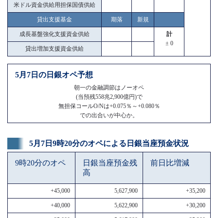
米ドル資金供給用担保国債供給
貸出支援基金
期落
新規
成長基盤強化支援資金供給
計
± 0
貸出増加支援資金供給
5月7日の日銀オペ予想
朝一の金融調節はノーオペ
(当預残558兆2,900億円)で
無担保コールO/Nは+0.075％～+0.080％
での出合いが中心か。
5月7日9時20分のオペによる日銀当座預金状況
9時20分のオペ
日銀当座預金残
前日比増減
高
+45,000
5,627,900
+35,200
+40,000
5,622,900
+30,200