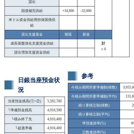
貸出
国債補完供給
+34,800
-32,600
米ドル資金供給用担保国債供
給
貸出支援基金
期落
新規
成長基盤強化支援資金供給
計
± 0
貸出増加支援資金供給
参考
日銀当座預金状
今積み期間所要準備額(積数)
3,955,
況
今積み期間所要準備額(平均)
131,8
当座預金残高(①+②)
5,592,700
残り要積立額(積数)
2
└
準備預金残高
4,916,500
残り要積立額(平均)
└
積み終了先
4,916,400
準預進捗率(%)
9
└
超過準備
4,916,400
日数進捗率(%)
7