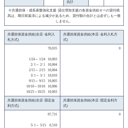
合計
※共通担保・成長基盤強化支援･貸出増加支援の各資金供給オペの貸付残
高は、期日前返済による減少があるため、貸付額の合計とは必ずしも一致
しません。
共通担保資金供給(全店･金利入
共通担保資金供給(本店･金利入札方
札方式)
式)
70,035
0
1/24～ 1/24 10,003
2/ 1～ 2/ 1 10,004
2/15～ 2/15 10,004
3/ 1～ 3/ 1 10,010
9/15～ 9/15 10,005
10/10～10/10 10,006
10/25～10/25 10,003
共通担保資金供給(全店･固定金
共通担保資金供給(本店･固定金利方
利方式)
式)
97,731
0
5/ 1～ 5/15 6,510