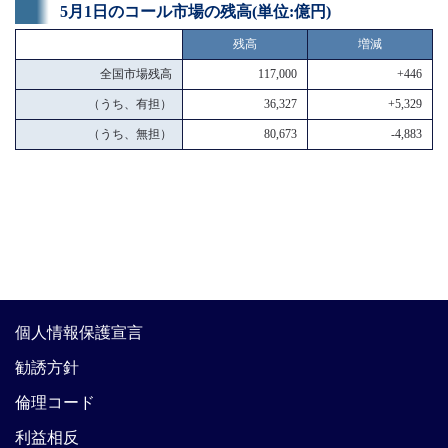
5月1日のコール市場の残高(単位:億円)
残高
増減
全国市場残高
117,000
+446
（うち、有担）
36,327
+5,329
（うち、無担）
80,673
-4,883
個人情報保護宣言
勧誘方針
倫理コード
利益相反