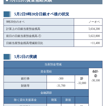
■ 5月2日の資金需給実績
5月2日9時20分日銀オペ後の状況
9時20分のオペ
ノーオペ
計算上の日銀当座預金残高
5,634,200
前日の日銀当座預金残高-①
5,622,800
日銀当座預金残高増減前日比
+11,400
5月2日の実績
当座預金増減
資金需給
合計-
②
銀行券
-300
計
-30,100
-32,000
財政等
-31,700
金融調節
除く貸出支援基金
期落
新規