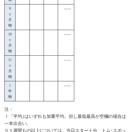
9
------
ヶ
月
物
10
------
ヶ
月
物
11
------
ヶ
月
物
1
------
年
物
注：
Ⅰ「平均｣はいずれも加重平均。但し最低最高が空欄の場合は
一本出合い。
Ⅱ１週間もの以上については、当日スタート分、トム･スポッ