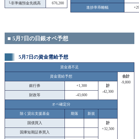
└
非準備預金先残高
676,200
進捗率乖離幅
+29
■ 5月7日の日銀オペ予想
5月7日の資金需給予想
資金過不足
資金需給予想
合計
-9,800
銀行券
+1,300
計
-42,300
財政等
-43,600
オペ確定分
除く貸出支援基金
期落
新規
国債買入
計
+32,500
国庫短期証券買入