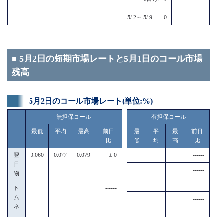
5/ 2～ 5/ 9 0
■ 5月2日の短期市場レートと5月1日のコール市場
残高
5月2日のコール市場レート(単位:%)
無担保コール
有担保コール
最低
平均
最高
前日
最
平
最
前日
比
低
均
高
比
翌
0.060
0.077
0.079
± 0
------
日
------
物
------
ト
------
ム
------
ネ
------