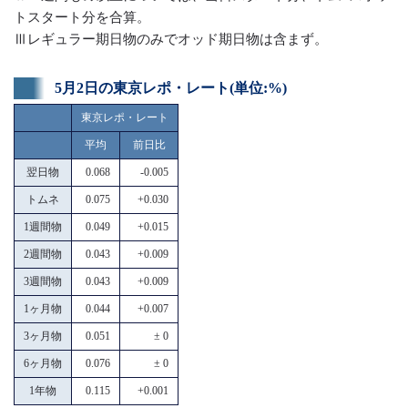
トスタート分を合算。
Ⅲレギュラー期日物のみでオッド期日物は含まず。
5月2日の東京レポ・レート(単位:%)
東京レポ・レート
平均
前日比
翌日物
0.068
-0.005
トムネ
0.075
+0.030
1週間物
0.049
+0.015
2週間物
0.043
+0.009
3週間物
0.043
+0.009
1ヶ月物
0.044
+0.007
3ヶ月物
0.051
± 0
6ヶ月物
0.076
± 0
1年物
0.115
+0.001