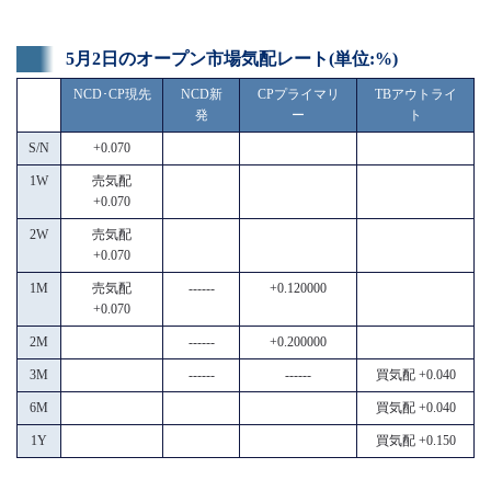
5月2日のオープン市場気配レート(単位:%)
NCD･CP現先
NCD新
CPプライマリ
TBアウトライ
発
ー
ト
S/N
+0.070
1W
売気配
+0.070
2W
売気配
+0.070
1M
売気配
------
+0.120000
+0.070
2M
------
+0.200000
3M
------
------
買気配 +0.040
6M
買気配 +0.040
1Y
買気配 +0.150