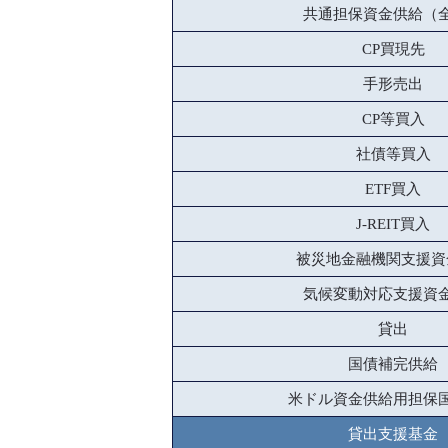
共通担保資金供給（
CP買現先
手形売出
CP等買入
社債等買入
ETF買入
J-REIT買入
被災地金融機関支援資
気候変動対応支援資
貸出
国債補完供給
米ドル資金供給用担保
貸出支援基金