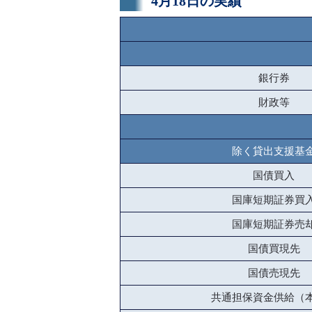
4月18日の実績
銀行券
財政等
除く貸出支援基
国債買入
国庫短期証券買
国庫短期証券売
国債買現先
国債売現先
共通担保資金供給（