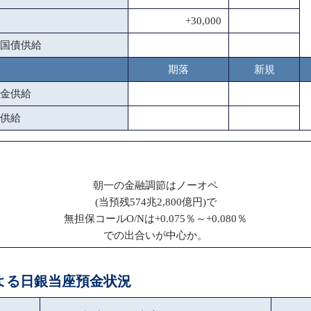
+30,000
国債供給
期落
新規
金供給
供給
朝一の金融調節はノーオペ
(当預残574兆2,800億円)で
無担保コールO/Nは+0.075％～+0.080％
での出合いが中心か。
による日銀当座預金状況