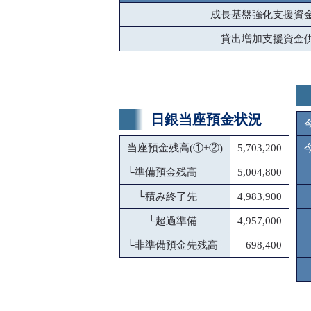
成長基盤強化支援資
貸出増加支援資金
日銀当座預金状況
当座預金残高(①+②)
5,703,200
└
準備預金残高
5,004,800
└
積み終了先
4,983,900
└
超過準備
4,957,000
└
非準備預金先残高
698,400