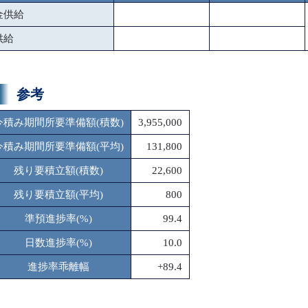
金供給
供給
参考
今積み期間所要準備額(積数)
3,955,000
今積み期間所要準備額(平均)
131,800
残り要積立額(積数)
22,600
残り要積立額(平均)
800
準預進捗率(%)
99.4
日数進捗率(%)
10.0
進捗率乖離幅
+89.4