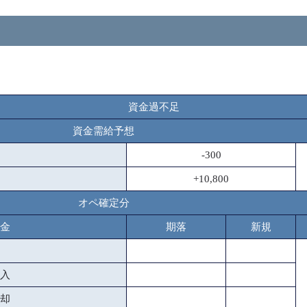
資金過不足
資金需給予想
-300
+10,800
オペ確定分
金
期落
新規
入
却