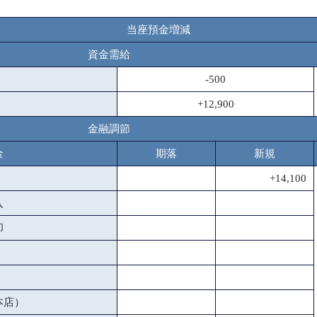
当座預金増減
資金需給
-500
+12,900
金融調節
金
期落
新規
+14,100
入
却
本店）