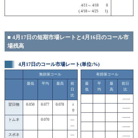
4/11～ 4/18 0
( 4/18～ 4/25 1)
■ 4月17日の短期市場レートと4月16日のコール市
場残高
4月17日のコール市場レート(単位:%)
無担保コール
有担保コール
最低
平均
最高
前
最
平
最
前日
日
低
均
高
比
比
------
翌日物
0.050
0.077
0.078
±
------
0
------
トムネ
0.070
---
---
------
スポネ
---
------