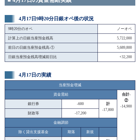
■ 4月17日の資金需給実績
4月17日9時20分日銀オペ後の状況
9時20分のオペ
ノーオペ
計算上の日銀当座預金残高
5,722,000
前日の日銀当座預金残高-①
5,689,800
日銀当座預金残高増減前日比
+32,200
4月17日の実績
当座預金増減
資金需給
合計-
②
銀行券
-600
計
-14,900
-17,800
財政等
-17,200
金融調節
除く貸出支援基金
期落
新規