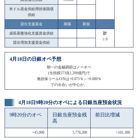
米ドル資金供給用担保国債
供給
貸出支援基金
期落
新規
成長基盤強化支援資金供給
計
± 0
貸出増加支援資金供給
4月18日の日銀オペ予想
朝一の金融調節はノーオペ
(当預残573兆1,200億円)で
無担保コールO/Nは+0.075％～+0.080％
での出合いが中心か。
4月18日9時20分のオペによる日銀当座預金状況
9時20分のオペ
日銀当座預金残
前日比増減
高
+45,000
5,776,200
+101,300