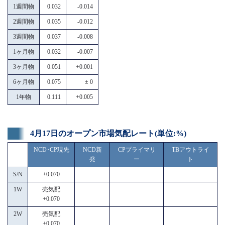
1週間物
0.032
-0.014
2週間物
0.035
-0.012
3週間物
0.037
-0.008
1ヶ月物
0.032
-0.007
3ヶ月物
0.051
+0.001
6ヶ月物
0.075
± 0
1年物
0.111
+0.005
4月17日のオープン市場気配レート(単位:%)
NCD･CP現先
NCD新
CPプライマリ
TBアウトライ
発
ー
ト
S/N
+0.070
1W
売気配
+0.070
2W
売気配
+0.070