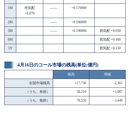
1M
売気配
------
+0.170000
+0.070
2M
------
+0.190000
3M
------
+0.190000
買気配 +0.050
6M
買気配 +0.100
1Y
買気配 +0.150
4月16日のコール市場の残高(単位:億円)
残高
増減
全国市場残高
117,730
-2,362
（うち、有担）
38,210
+1,087
（うち、無担）
79,520
-3,449