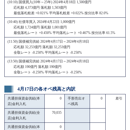
(10:10) 国債買入(10年～25年) 2024年4月18日 1,500億円
応札額 4,373億円 落札額 1,503億円
最低落札較差 +0.021% 平均落札較差 +0.022% 按分比率 82.0%
(10:40) 社債等買入 2024年4月22日 1,000億円
応札額 1,724億円 落札額 1,001億円
最低落札レート +0.450% 平均落札レート +0.467% 按分比率 61.5%
(11:50) 国債補完供給 2024年4月17日～2024年4月18日
応札額 32,253億円 落札額 32,253億円
全取レート -0.250% 平均落札レート -0.250%
(13:50) 国債補完供給 2024年4月17日～2024年4月18日
応札額 190億円 落札額 190億円
全取レート -0.250% 平均落札レート -0.250%
4月17日の各オペ残高と内訳
共通担保資金供給(本
0
手形売出オ
0
差引
店)金利入札
ペ残高
共通担保資金供給(全
70,035
店)金利入札
共通担保資金供給(本
0