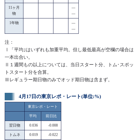
11ヶ月
---
物
---
1年物
---
---
注：
Ⅰ「平均｣はいずれも加重平均。但し最低最高が空欄の場合は
一本出合い。
Ⅱ１週間もの以上については、当日スタート分、トム･スポッ
トスタート分を合算。
Ⅲレギュラー期日物のみでオッド期日物は含まず。
4月17日の東京レポ・レート(単位:%)
東京レポ・レート
平均
前日比
翌日物
0.036
-0.008
トムネ
0.019
-0.022