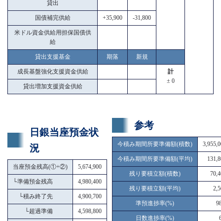
貸出
国債補完供給
+35,900
-31,800
米ドル資金供給用担保国債供
給
貸出支援基金
期落
新規
成長基盤強化支援資金供給
計
± 0
貸出増加支援資金供給
参考
日銀当座預金状
今積み期間所要準備額(積数)
3,955,
況
今積み期間所要準備額(平均)
131,8
当座預金残高(①+②)
5,674,900
残り要積立額(積数)
70,4
└
準備預金残高
4,980,400
残り要積立額(平均)
2,
└
積み終了先
4,900,700
準預進捗率(%)
9
└
超過準備
4,598,800
日数進捗率(%)