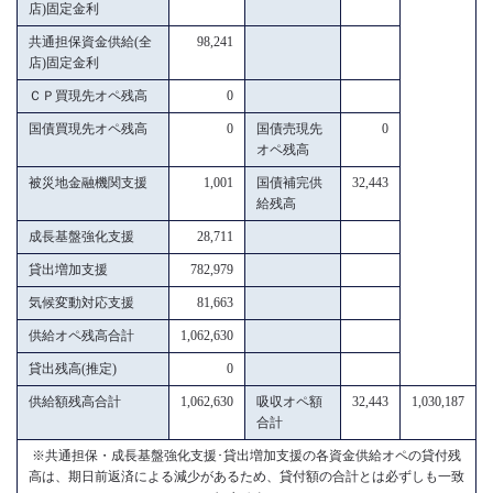
店)固定金利
共通担保資金供給(全
98,241
店)固定金利
ＣＰ買現先オペ残高
0
国債買現先オペ残高
0
国債売現先
0
オペ残高
被災地金融機関支援
1,001
国債補完供
32,443
給残高
成長基盤強化支援
28,711
貸出増加支援
782,979
気候変動対応支援
81,663
供給オペ残高合計
1,062,630
貸出残高(推定)
0
供給額残高合計
1,062,630
吸収オペ額
32,443
1,030,187
合計
※共通担保・成長基盤強化支援･貸出増加支援の各資金供給オペの貸付残
高は、期日前返済による減少があるため、貸付額の合計とは必ずしも一致