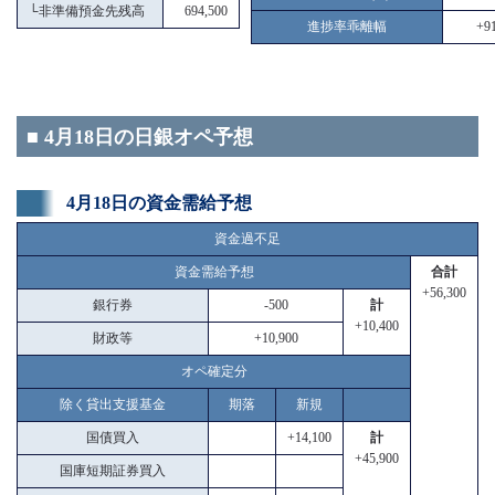
└
非準備預金先残高
694,500
進捗率乖離幅
+91
■ 4月18日の日銀オペ予想
4月18日の資金需給予想
資金過不足
資金需給予想
合計
+56,300
銀行券
-500
計
+10,400
財政等
+10,900
オペ確定分
除く貸出支援基金
期落
新規
国債買入
+14,100
計
+45,900
国庫短期証券買入