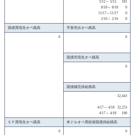
5/12～ 5/12 181
8/18～ 8/18 0
11/17～11/17 0
2/16～ 2/16 0
国債買現先オペ残高
手形売出オペ残高
0
0
国債売現先オペ残高
0
国債補完供給残高
32,443
4/17～ 4/18 32,253
4/17～ 4/18 190
ＣＰ買現先オペ残高
米ドルオペ用担保国債供給残高
0
0