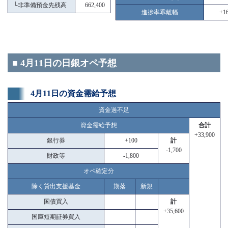
└
非準備預金先残高
662,400
進捗率乖離幅
+16
■ 4月11日の日銀オペ予想
4月11日の資金需給予想
資金過不足
資金需給予想
合計
+33,900
銀行券
+100
計
-1,700
財政等
-1,800
オペ確定分
除く貸出支援基金
期落
新規
国債買入
計
+35,600
国庫短期証券買入