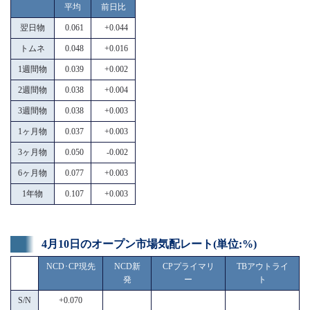
平均
前日比
翌日物
0.061
+0.044
トムネ
0.048
+0.016
1週間物
0.039
+0.002
2週間物
0.038
+0.004
3週間物
0.038
+0.003
1ヶ月物
0.037
+0.003
3ヶ月物
0.050
-0.002
6ヶ月物
0.077
+0.003
1年物
0.107
+0.003
4月10日のオープン市場気配レート(単位:%)
NCD･CP現先
NCD新
CPプライマリ
TBアウトライ
発
ー
ト
S/N
+0.070