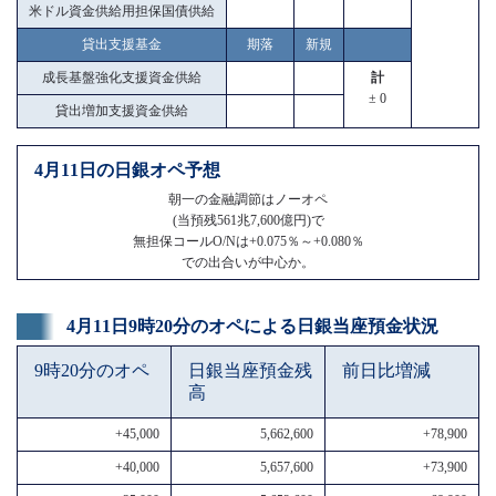
米ドル資金供給用担保国債供給
貸出支援基金
期落
新規
成長基盤強化支援資金供給
計
± 0
貸出増加支援資金供給
4月11日の日銀オペ予想
朝一の金融調節はノーオペ
(当預残561兆7,600億円)で
無担保コールO/Nは+0.075％～+0.080％
での出合いが中心か。
4月11日9時20分のオペによる日銀当座預金状況
9時20分のオペ
日銀当座預金残
前日比増減
高
+45,000
5,662,600
+78,900
+40,000
5,657,600
+73,900