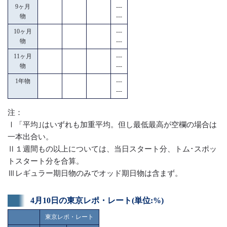
9ヶ月
---
物
---
10ヶ月
---
物
---
11ヶ月
---
物
---
1年物
---
---
注：
Ⅰ「平均｣はいずれも加重平均。但し最低最高が空欄の場合は
一本出合い。
Ⅱ１週間もの以上については、当日スタート分、トム･スポッ
トスタート分を合算。
Ⅲレギュラー期日物のみでオッド期日物は含まず。
4月10日の東京レポ・レート(単位:%)
東京レポ・レート