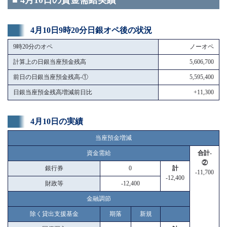
■ 4月10日の資金需給実績
4月10日9時20分日銀オペ後の状況
9時20分のオペ
ノーオペ
計算上の日銀当座預金残高
5,606,700
前日の日銀当座預金残高-①
5,595,400
日銀当座預金残高増減前日比
+11,300
4月10日の実績
当座預金増減
資金需給
合計-
②
銀行券
0
計
-11,700
-12,400
財政等
-12,400
金融調節
除く貸出支援基金
期落
新規