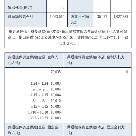
貸出残高(推定)
0
供給額残高合計
1,063,615
吸収オペ額
36,277
1,027,338
合計
※共通担保・成長基盤強化支援･貸出増加支援の各資金供給オペの貸付残
高は、期日前返済による減少があるため、貸付額の合計とは必ずしも一致
しません。
共通担保資金供給(全店･金利入
共通担保資金供給(本店･金利入札方
札方式)
式)
70,035
0
1/24～ 1/24 10,003
2/ 1～ 2/ 1 10,004
2/15～ 2/15 10,004
3/ 1～ 3/ 1 10,010
9/15～ 9/15 10,005
10/10～10/10 10,006
10/25～10/25 10,003
共通担保資金供給(全店･固定金
共通担保資金供給(本店･固定金利方
利方式)
式)