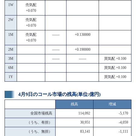
1W
売気配
+0.070
2W
売気配
+0.070
1M
売気配
------
+0.130000
+0.070
2M
------
+0.190000
3M
------
------
買気配 +0.100
6M
買気配 +0.100
1Y
買気配 +0.100
4月9日のコール市場の残高(単位:億円)
残高
増減
全国市場残高
114,092
-5,170
（うち、有担）
30,951
-4,059
（うち、無担）
83,141
-1,111