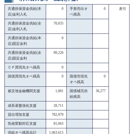
共通担保資金供給(本
0
手形売出オ
0
差引
店)金利入札
ペ残高
共通担保資金供給(全
70,035
店)金利入札
共通担保資金供給(本
0
店)固定金利
共通担保資金供給(全
99,226
店)固定金利
ＣＰ買現先オペ残高
0
国債買現先オペ残高
0
国債売現先
0
オペ残高
被災地金融機関支援
1,001
国債補完供
36,277
給残高
成長基盤強化支援
28,711
貸出増加支援
782,979
気候変動対応支援
81,663
供給オペ残高合計
1,063,615