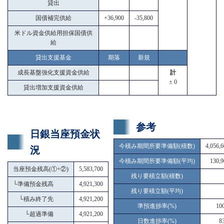
貸出
国債補完供給
+36,900
-35,800
米ドル資金供給用担保国債供
給
貸出支援基金
期落
新規
成長基盤強化支援資金供給
計
± 0
貸出増加支援資金供給
参考
日銀当座預金状
今積み期間所要準備額(積数)
4,056,
況
今積み期間所要準備額(平均)
130,9
当座預金残高(①+②)
5,583,700
残り要積立額(積数)
└
準備預金残高
4,921,300
残り要積立額(平均)
└
積み終了先
4,921,200
準預進捗率(%)
10
└
超過準備
4,921,200
日数進捗率(%)
8