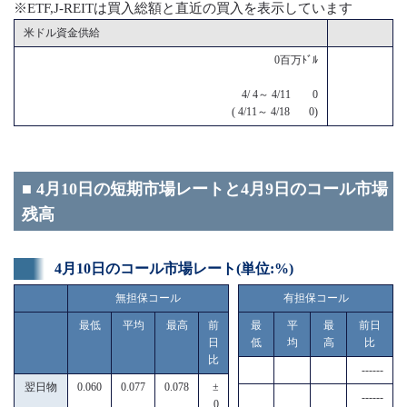
※ETF,J-REITは買入総額と直近の買入を表示しています
米ドル資金供給
0百万ﾄﾞﾙ
4/ 4～ 4/11 0
( 4/11～ 4/18 0)
■ 4月10日の短期市場レートと4月9日のコール市場
残高
4月10日のコール市場レート(単位:%)
無担保コール
有担保コール
最低
平均
最高
前
最
平
最
前日
日
低
均
高
比
比
------
翌日物
0.060
0.077
0.078
±
------
0