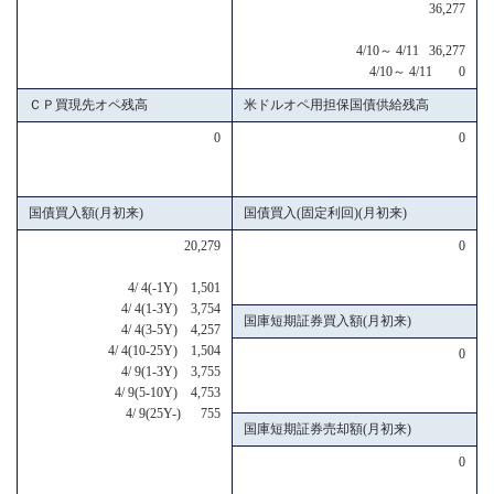
36,277
4/10～ 4/11 36,277
4/10～ 4/11 0
ＣＰ買現先オペ残高
米ドルオペ用担保国債供給残高
0
0
国債買入額(月初来)
国債買入(固定利回)(月初来)
20,279
0
4/ 4(-1Y) 1,501
4/ 4(1-3Y) 3,754
国庫短期証券買入額(月初来)
4/ 4(3-5Y) 4,257
4/ 4(10-25Y) 1,504
0
4/ 9(1-3Y) 3,755
4/ 9(5-10Y) 4,753
4/ 9(25Y-) 755
国庫短期証券売却額(月初来)
0