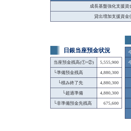
成長基盤強化支援資
貸出増加支援資金
日銀当座預金状況
当座預金残高(①+②)
5,555,900
└
準備預金残高
4,880,300
└
積み終了先
4,880,300
└
超過準備
4,880,300
└
非準備預金先残高
675,600