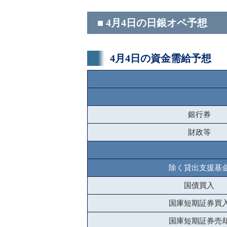
■ 4月4日の日銀オペ予想
4月4日の資金需給予想
銀行券
財政等
除く貸出支援基
国債買入
国庫短期証券買
国庫短期証券売