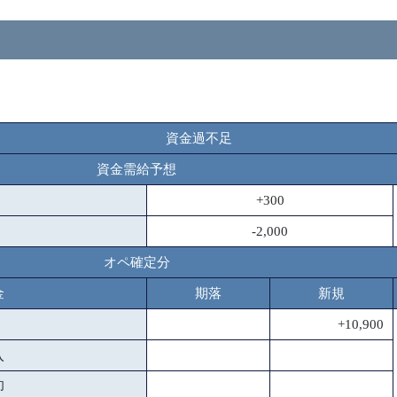
資金過不足
資金需給予想
+300
-2,000
オペ確定分
金
期落
新規
+10,900
入
却