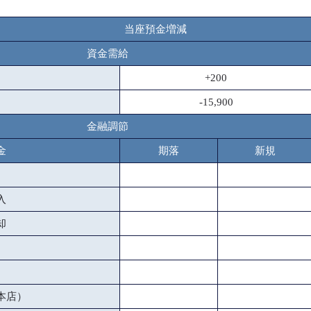
当座預金増減
資金需給
+200
-15,900
金融調節
金
期落
新規
入
却
本店）