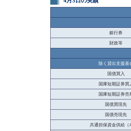
4月3日の実績
銀行券
財政等
除く貸出支援基
国債買入
国庫短期証券買
国庫短期証券売
国債買現先
国債売現先
共通担保資金供給（