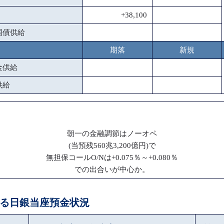
+38,100
国債供給
期落
新規
金供給
供給
朝一の金融調節はノーオペ
(当預残560兆3,200億円)で
無担保コールO/Nは+0.075％～+0.080％
での出合いが中心か。
による日銀当座預金状況