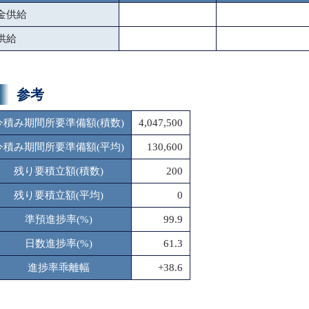
金供給
供給
参考
今積み期間所要準備額(積数)
4,047,500
今積み期間所要準備額(平均)
130,600
残り要積立額(積数)
200
残り要積立額(平均)
0
準預進捗率(%)
99.9
日数進捗率(%)
61.3
進捗率乖離幅
+38.6