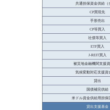
共通担保資金供給（
CP買現先
手形売出
CP等買入
社債等買入
ETF買入
J-REIT買入
被災地金融機関支援
気候変動対応支援資
貸出
国債補完供給
米ドル資金供給用担保
貸出支援基金