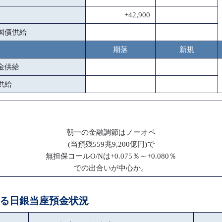
+42,900
国債供給
期落
新規
金供給
供給
朝一の金融調節はノーオペ
(当預残559兆9,200億円)で
無担保コールO/Nは+0.075％～+0.080％
での出合いが中心か。
による日銀当座預金状況