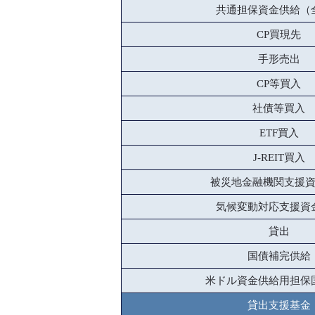
共通担保資金供給（
CP買現先
手形売出
CP等買入
社債等買入
ETF買入
J-REIT買入
被災地金融機関支援
気候変動対応支援資
貸出
国債補完供給
米ドル資金供給用担保
貸出支援基金