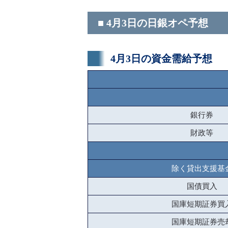
■ 4月3日の日銀オペ予想
4月3日の資金需給予想
銀行券
財政等
除く貸出支援基
国債買入
国庫短期証券買
国庫短期証券売