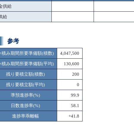
金供給
供給
参考
今積み期間所要準備額(積数)
4,047,500
今積み期間所要準備額(平均)
130,600
残り要積立額(積数)
200
残り要積立額(平均)
0
準預進捗率(%)
99.9
日数進捗率(%)
58.1
進捗率乖離幅
+41.8