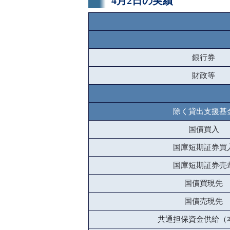
4月2日の実績
銀行券
財政等
除く貸出支援基
国債買入
国庫短期証券買
国庫短期証券売
国債買現先
国債売現先
共通担保資金供給（