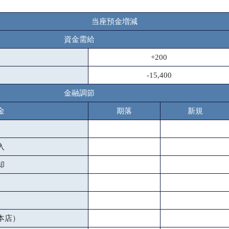
当座預金増減
資金需給
+200
-15,400
金融調節
金
期落
新規
入
却
本店）