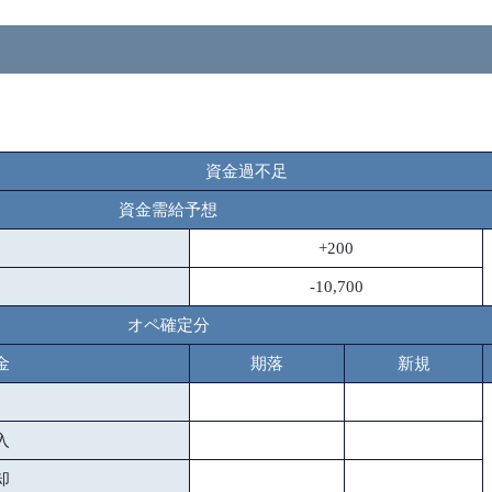
資金過不足
資金需給予想
+200
-10,700
オペ確定分
金
期落
新規
入
却