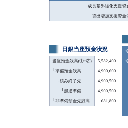
成長基盤強化支援資
貸出増加支援資金
日銀当座預金状況
当座預金残高(①+②)
5,582,400
└
準備預金残高
4,900,600
└
積み終了先
4,900,500
└
超過準備
4,900,500
└
非準備預金先残高
681,800