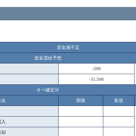
資金過不足
資金需給予想
-200
-31,500
オペ確定分
基金
期落
新規
買入
売却