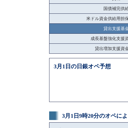
国債補完供
米ドル資金供給用担
貸出支援基
成長基盤強化支援
貸出増加支援資
3月1日の日銀オペ予想
3月1日9時20分のオペ