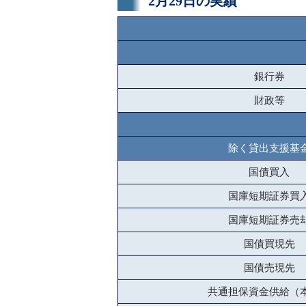
2月29日の実績
銀行券
財政等
除く貸出支援基
国債買入
国庫短期証券買
国庫短期証券売
国債買現先
国債売現先
共通担保資金供給（