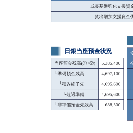
成長基盤強化支援資
貸出増加支援資金
日銀当座預金状況
当座預金残高(①+②)
5,385,400
└
準備預金残高
4,697,100
└
積み終了先
4,695,600
└
超過準備
4,695,600
└
非準備預金先残高
688,300