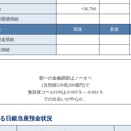
給
+36,700
保国債供給
金
期落
新規
資金供給
金供給
朝一の金融調節はノーオペ
(当預残539兆200億円)で
無担保コールO/Nは-0.005％～-0.001％
での出合いが中心か。
による日銀当座預金状況