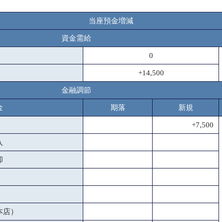
当座預金増減
資金需給
0
+14,500
金融調節
金
期落
新規
+7,500
入
却
本店）