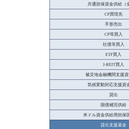
共通担保資金供給（
CP買現先
手形売出
CP等買入
社債等買入
ETF買入
J-REIT買入
被災地金融機関支援資
気候変動対応支援資
貸出
国債補完供給
米ドル資金供給用担保
貸出支援基金