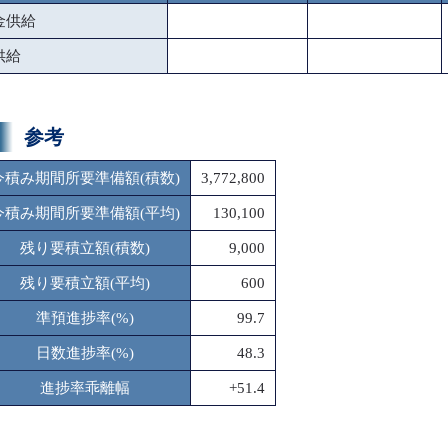
金供給
供給
参考
今積み期間所要準備額(積数)
3,772,800
今積み期間所要準備額(平均)
130,100
残り要積立額(積数)
9,000
残り要積立額(平均)
600
準預進捗率(%)
99.7
日数進捗率(%)
48.3
進捗率乖離幅
+51.4