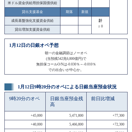
米ドル資金供給用担保国債供給
貸出支援基金
期落
新規
成長基盤強化支援資金供給
計
± 0
貸出増加支援資金供給
1月12日の日銀オペ予想
朝一の金融調節はノーオペ
(当預残542兆6,800億円)で
無担保コールO/Nは-0.030％～-0.010％
での出合いが中心か。
1月12日9時20分のオペによる日銀当座預金状況
9時20分のオペ
日銀当座預金残
前日比増減
高
+45,000
5,471,800
+77,300
+40,000
5,466,800
+72,300