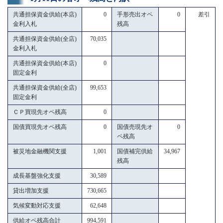
共通担保資金供給(本店)
0
手形売出オペ
0
差引
金利入札
残高
共通担保資金供給(全店)
70,035
金利入札
共通担保資金供給(本店)
0
固定金利
共通担保資金供給(全店)
99,653
固定金利
ＣＰ買現先オペ残高
0
国債買現先オペ残高
0
国債売現先オ
0
ペ残高
被災地金融機関支援
1,001
国債補完供給
34,967
残高
成長基盤強化支援
30,589
貸出増加支援
730,665
気候変動対応支援
62,648
供給オペ残高合計
994,591