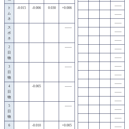
------
ト
-0.015
-0.006
0.030
+0.006
ム
------
ネ
------
ス
------
------
ポ
ネ
------
2
------
------
日
------
物
------
3
------
日
------
物
------
4
-0.005
------
日
------
物
------
5
------
------
日
物
------
6
-0.010
+0.005
------