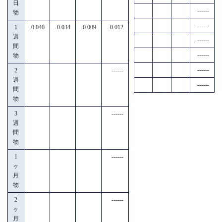
日
------
物
------
1
-0.040
-0.034
-0.009
-0.012
週
------
間
------
物
------
2
------
週
------
間
物
3
------
週
間
物
1
------
ヶ
月
物
2
------
ヶ
月