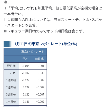
注：
Ⅰ「平均｣はいずれも加重平均。但し最低最高が空欄の場合は
一本出合い。
Ⅱ１週間もの以上については、当日スタート分、トム･スポッ
トスタート分を合算。
Ⅲレギュラー期日物のみでオッド期日物は含まず。
1月11日の東京レポ・レート(単位:%)
東京レポ・レート
平均
前日比
翌日物
-0.095
+0.091
トムネ
-0.107
+0.039
1週間物
-0.122
+0.009
2週間物
-0.129
+0.009
3週間物
-0.132
+0.007
1ヶ月物
-0.141
+0.002