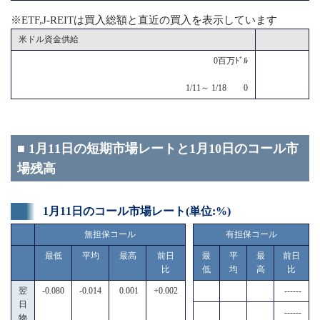
※ETF,J-REITは買入総額と直近の買入を表示しています
米ドル資金供給
0百万ﾄﾞﾙ
1/11～ 1/18 0
■ 1月11日の短期市場レートと1月10日のコール市
場残高
1月11日のコール市場レート(単位:%)
無担保コール
有担保コール
最低
平均
最高
前日
最
平
最
前日
比
低
均
高
比
翌
-0.080
-0.014
0.001
+0.002
------
日
------
物