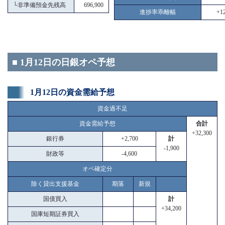
└
非準備預金先残高
696,900
進捗率乖離幅
+12
■ 1月12日の日銀オペ予想
1月12日の資金需給予想
資金過不足
資金需給予想
合計
+32,300
銀行券
+2,700
計
-1,900
財政等
-4,600
オペ確定分
除く貸出支援基金
期落
新規
国債買入
計
+34,200
国庫短期証券買入