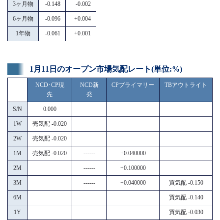
3ヶ月物
-0.148
-0.002
6ヶ月物
-0.096
+0.004
1年物
-0.061
+0.001
1月11日のオープン市場気配レート(単位:%)
NCD･CP現
NCD新
CPプライマリー
TBアウトライト
先
発
S/N
0.000
1W
売気配 -0.020
2W
売気配 -0.020
1M
売気配 -0.020
------
+0.040000
2M
------
+0.100000
3M
------
+0.040000
買気配 -0.150
6M
買気配 -0.140
1Y
買気配 -0.030