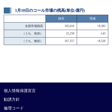
1月10日のコール市場の残高(単位:億円)
残高
増減
全国市場残高
192,616
+8,383
（うち、有担）
25,259
-143
（うち、無担）
167,357
+8,526
個人情報保護宣言
勧誘方針
倫理コード