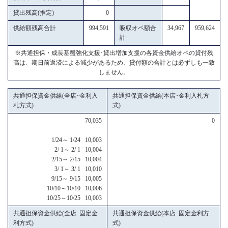
貸出残高(推定)
0
供給額残高合計
994,591
吸収オペ額合
34,967
959,624
計
※共通担保・成長基盤強化支援･貸出増加支援の各資金供給オペの貸付残
高は、期日前返済による減少があるため、貸付額の合計とは必ずしも一致
しません。
共通担保資金供給(全店･金利入
共通担保資金供給(本店･金利入札方
札方式)
式)
70,035
0
1/24～ 1/24 10,003
2/ 1～ 2/ 1 10,004
2/15～ 2/15 10,004
3/ 1～ 3/ 1 10,010
9/15～ 9/15 10,005
10/10～10/10 10,006
10/25～10/25 10,003
共通担保資金供給(全店･固定金
共通担保資金供給(本店･固定金利方
利方式)
式)