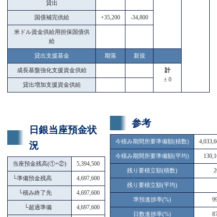
貸出
国債補完供給
+35,200
-34,800
米ドル資金供給用担保国債供
給
貸出支援基金
期落
新規
成長基盤強化支援資金供給
計
± 0
貸出増加支援資金供給
参考
日銀当座預金状
今積み期間所要準備額(積数)
4,033,
況
今積み期間所要準備額(平均)
130,1
当座預金残高(①+②)
5,394,500
残り要積立額(積数)
2
└
準備預金残高
4,697,600
残り要積立額(平均)
└
積み終了先
4,697,600
準預進捗率(%)
9
└
超過準備
4,697,600
日数進捗率(%)
8