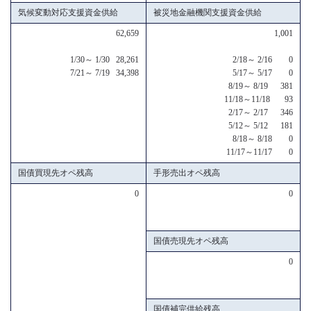
気候変動対応支援資金供給
被災地金融機関支援資金供給
62,659
1,001
1/30～ 1/30 28,261
2/18～ 2/16 0
7/21～ 7/19 34,398
5/17～ 5/17 0
8/19～ 8/19 381
11/18～11/18 93
2/17～ 2/17 346
5/12～ 5/12 181
8/18～ 8/18 0
11/17～11/17 0
国債買現先オペ残高
手形売出オペ残高
0
0
国債売現先オペ残高
0
国債補完供給残高