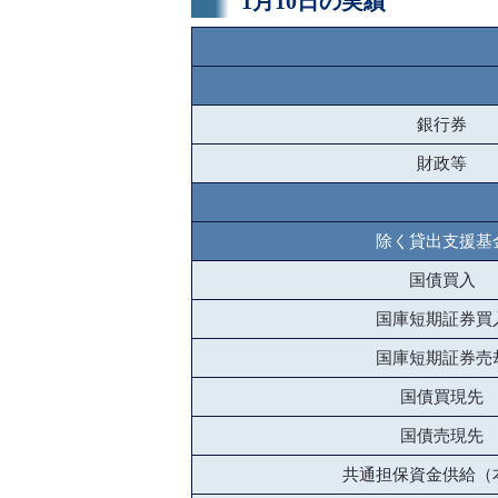
1月10日の実績
銀行券
財政等
除く貸出支援基
国債買入
国庫短期証券買
国庫短期証券売
国債買現先
国債売現先
共通担保資金供給（