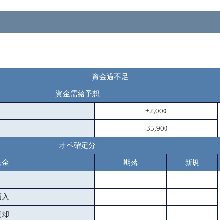
資金過不足
資金需給予想
+2,000
-35,900
オペ確定分
基金
期落
新規
買入
売却