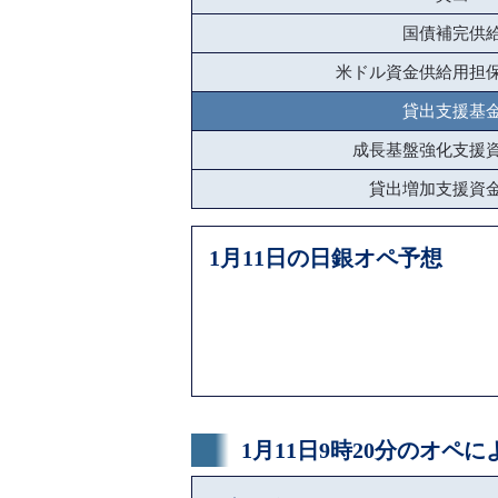
国債補完供
米ドル資金供給用担
貸出支援基
成長基盤強化支援
貸出増加支援資
1月11日の日銀オペ予想
1月11日9時20分のオペ