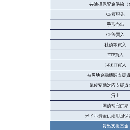
共通担保資金供給（
CP買現先
手形売出
CP等買入
社債等買入
ETF買入
J-REIT買入
被災地金融機関支援
気候変動対応支援資
貸出
国債補完供給
米ドル資金供給用担保
貸出支援基金