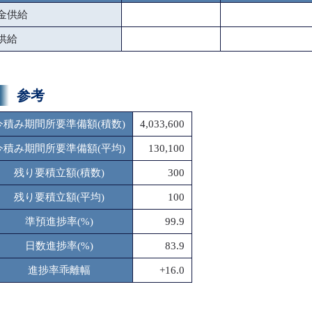
金供給
供給
参考
今積み期間所要準備額(積数)
4,033,600
今積み期間所要準備額(平均)
130,100
残り要積立額(積数)
300
残り要積立額(平均)
100
準預進捗率(%)
99.9
日数進捗率(%)
83.9
進捗率乖離幅
+16.0