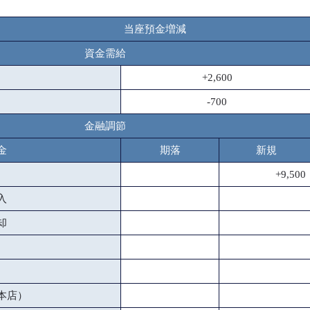
当座預金増減
資金需給
+2,600
-700
金融調節
金
期落
新規
+9,500
入
却
本店）