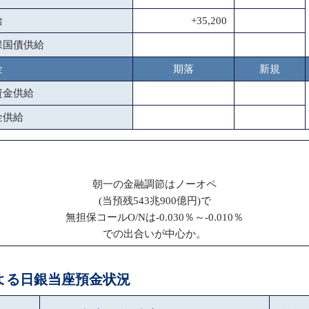
給
+35,200
保国債供給
金
期落
新規
資金供給
金供給
朝一の金融調節はノーオペ
(当預残543兆900億円)で
無担保コールO/Nは-0.030％～-0.010％
での出合いが中心か。
による日銀当座預金状況