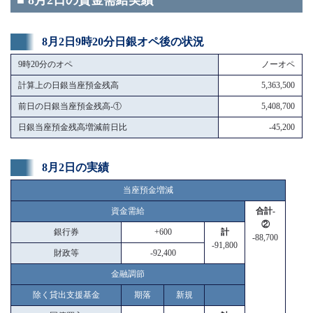
■ 8月2日の資金需給実績
8月2日9時20分日銀オペ後の状況
9時20分のオペ
ノーオペ
計算上の日銀当座預金残高
5,363,500
前日の日銀当座預金残高-①
5,408,700
日銀当座預金残高増減前日比
-45,200
8月2日の実績
当座預金増減
資金需給
合計-
②
銀行券
+600
計
-88,700
-91,800
財政等
-92,400
金融調節
除く貸出支援基金
期落
新規