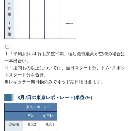
ヶ
月
物
1
------
年
物
注：
Ⅰ「平均｣はいずれも加重平均。但し最低最高が空欄の場合は
一本出合い。
Ⅱ１週間もの以上については、当日スタート分、トム･スポッ
トスタート分を合算。
Ⅲレギュラー期日物のみでオッド期日物は含まず。
8月2日の東京レポ・レート(単位:%)
東京レポ・レート
平均
前日比
翌日物
-0.092
-0.001