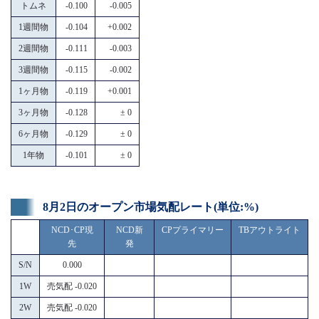
トムネ
-0.100
-0.005
1週間物
-0.104
+0.002
2週間物
-0.111
-0.003
3週間物
-0.115
-0.002
1ヶ月物
-0.119
+0.001
3ヶ月物
-0.128
± 0
6ヶ月物
-0.129
± 0
1年物
-0.101
± 0
8月2日のオープン市場気配レート(単位:%)
NCD･CP現
NCD新
CPプライマリー
TBアウトライト
先
発
S/N
0.000
1W
売気配 -0.020
2W
売気配 -0.020