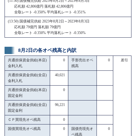
(11:50) 国債補完供給 2023年8月2日～2023年8月3日
応札額 42,806億円 落札額 42,806億円
全取レート -0.350% 平均落札レート -0.351%
(13:50) 国債補完供給 2023年8月2日～2023年8月3日
応札額 79億円 落札額 79億円
全取レート -0.350% 平均落札レート -0.350%
8月2日の各オペ残高と内訳
共通担保資金供給(本店)
0
手形売出オペ
0
差引
金利入札
残高
共通担保資金供給(全店)
40,021
金利入札
共通担保資金供給(本店)
0
固定金利
共通担保資金供給(全店)
96,221
固定金利
ＣＰ買現先オペ残高
0
国債買現先オペ残高
0
国債売現先オ
0
ペ残高