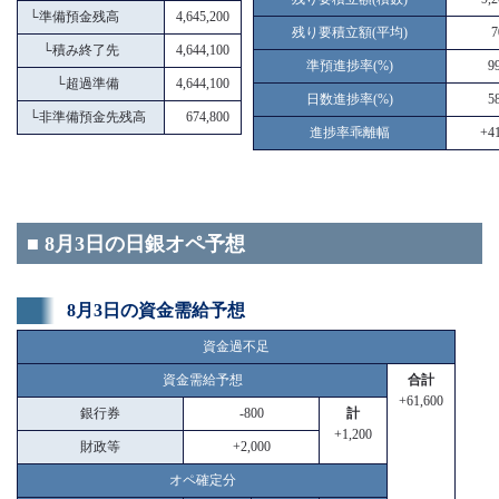
└
準備預金残高
4,645,200
残り要積立額(平均)
7
└
積み終了先
4,644,100
準預進捗率(%)
9
└
超過準備
4,644,100
日数進捗率(%)
5
└
非準備預金先残高
674,800
進捗率乖離幅
+41
■ 8月3日の日銀オペ予想
8月3日の資金需給予想
資金過不足
資金需給予想
合計
+61,600
銀行券
-800
計
+1,200
財政等
+2,000
オペ確定分