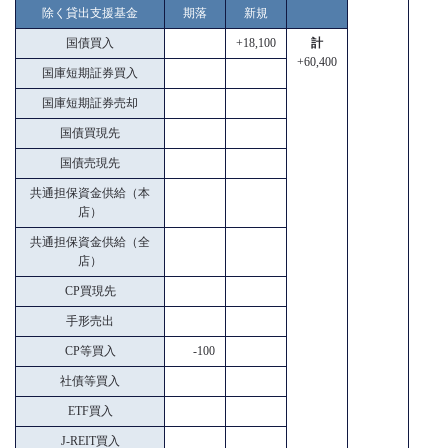
除く貸出支援基金
期落
新規
国債買入
+18,100
計
+60,400
国庫短期証券買入
国庫短期証券売却
国債買現先
国債売現先
共通担保資金供給（本
店）
共通担保資金供給（全
店）
CP買現先
手形売出
CP等買入
-100
社債等買入
ETF買入
J-REIT買入