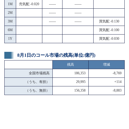
1M
売気配 -0.020
------
------
2M
------
------
3M
------
------
買気配 -0.130
6M
買気配 -0.100
1Y
買気配 -0.030
8月1日のコール市場の残高(単位:億円)
残高
増減
全国市場残高
186,353
-8,769
（うち、有担）
29,995
+114
（うち、無担）
156,358
-8,883