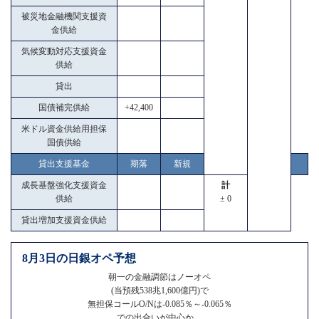
被災地金融機関支援資
金供給
気候変動対応支援資金
供給
貸出
国債補完供給
+42,400
米ドル資金供給用担保
国債供給
貸出支援基金
期落
新規
成長基盤強化支援資金
計
供給
± 0
貸出増加支援資金供給
8月3日の日銀オペ予想
朝一の金融調節はノーオペ
(当預残538兆1,600億円)で
無担保コールO/Nは-0.085％～-0.065％
での出合いが中心か。