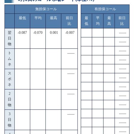
無担保コール
有担保コール
最低
平均
最高
前日
最
平
最
前日
比
低
均
高
比
翌
-0.087
-0.070
0.001
-0.007
------
日
------
物
------
ト
------
ム
------
ネ
------
ス
------
------
ポ
ネ
------
2
------
------
日
------
物
------
3
------
日
------
物
------