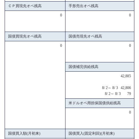
ＣＰ買現先オペ残高
手形売出オペ残高
0
0
国債買現先オペ残高
国債売現先オペ残高
0
0
国債補完供給残高
42,885
8/ 2～ 8/ 3 42,806
8/ 2～ 8/ 3 79
米ドルオペ用担保国債供給残高
0
国債買入額(月初来)
国債買入(固定利回)(月初来)