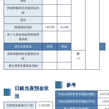
供給
気候変動対応支援資金供
給
貸出
国債補完供給
+49,500
-42,400
米ドル資金供給用担保国
債供給
貸出支援基金
期落
新規
成長基盤強化支援資金供
計
給
± 0
貸出増加支援資金供給
参考
日銀当座預金状
今積み期間所要準備額(積数)
4,015,
況
今積み期間所要準備額(平均)
129,5
当座預金残高(①+②)
5,320,000
残り要積立額(積数)
9,