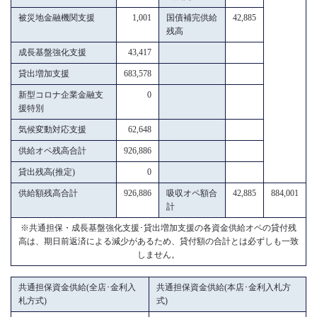
被災地金融機関支援
1,001
国債補完供給
42,885
残高
成長基盤強化支援
43,417
貸出増加支援
683,578
新型コロナ企業金融支
0
援特別
気候変動対応支援
62,648
供給オペ残高合計
926,886
貸出残高(推定)
0
供給額残高合計
926,886
吸収オペ額合
42,885
884,001
計
※共通担保・成長基盤強化支援･貸出増加支援の各資金供給オペの貸付残
高は、期日前返済による減少があるため、貸付額の合計とは必ずしも一致
しません。
共通担保資金供給(全店･金利入
共通担保資金供給(本店･金利入札方
札方式)
式)