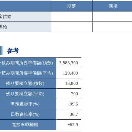
期落
新規
金供給
供給
参考
今積み期間所要準備額(積数)
3,883,300
今積み期間所要準備額(平均)
129,400
残り要積立額(積数)
13,800
残り要積立額(平均)
700
準預進捗率(%)
99.6
日数進捗率(%)
36.7
進捗率乖離幅
+62.9