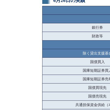
6月26日の実績
銀行券
財政等
除く貸出支援基
国債買入
国庫短期証券買
国庫短期証券売
国債買現先
国債売現先
共通担保資金供給（