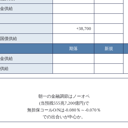
金供給
+38,700
国債供給
期落
新規
金供給
供給
朝一の金融調節はノーオペ
(当預残555兆7,200億円)で
無担保コールO/Nは-0.080％～-0.070％
での出合いが中心か。