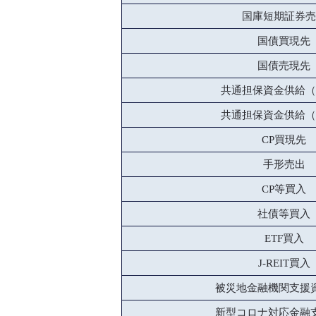
国庫短期証券売
国債買現先
国債売現先
共通担保資金供給（
共通担保資金供給（
CP買現先
手形売出
CP等買入
社債等買入
ETF買入
J-REIT買入
被災地金融機関支援
新型コロナ対応金融