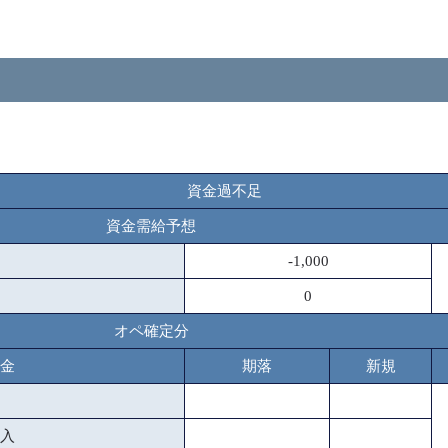
資金過不足
資金需給予想
-1,000
0
オペ確定分
金
期落
新規
入