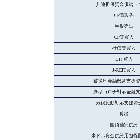
共通担保資金供給（
CP買現先
手形売出
CP等買入
社債等買入
ETF買入
J-REIT買入
被災地金融機関支援
新型コロナ対応金融
気候変動対応支援資
貸出
国債補完供給
米ドル資金供給用担保