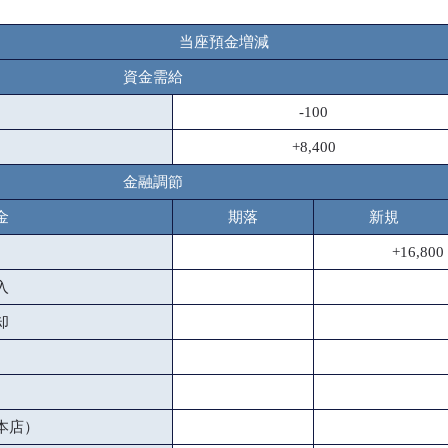
当座預金増減
資金需給
-100
+8,400
金融調節
金
期落
新規
+16,800
入
却
本店）