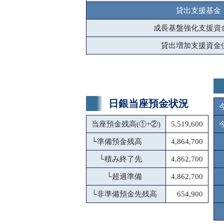
貸出支援基金
成長基盤強化支援資
貸出増加支援資金
日銀当座預金状況
当座預金残高(①+②)
5,519,600
└
準備預金残高
4,864,700
└
積み終了先
4,862,700
└
超過準備
4,862,700
└
非準備預金先残高
654,900