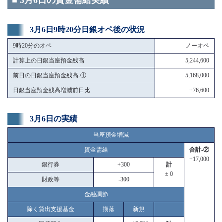
■ 3月6日の資金需給実績
3月6日9時20分日銀オペ後の状況
9時20分のオペ
ノーオペ
計算上の日銀当座預金残高
5,244,600
前日の日銀当座預金残高-①
5,168,000
日銀当座預金残高増減前日比
+76,600
3月6日の実績
当座預金増減
資金需給
合計-②
+17,000
銀行券
+300
計
± 0
財政等
-300
金融調節
除く貸出支援基金
期落
新規