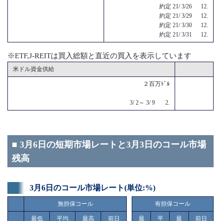
約定 21/ 3/26 12.
約定 21/ 3/29 12.
約定 21/ 3/30 12.
約定 21/ 3/31 12.
※ETF,J-REITは買入総額と直近の買入を表示しています
米ドル資金供給
２百万ﾄﾞﾙ
3/ 2～ 3/ 9 2.
■ 3月6日の短期市場レートと3月3日のコール市場
残高
3月6日のコール市場レート(単位:%)
無担保コール
有担保コール
最低
平均
最高
前日
最
平
最
前日