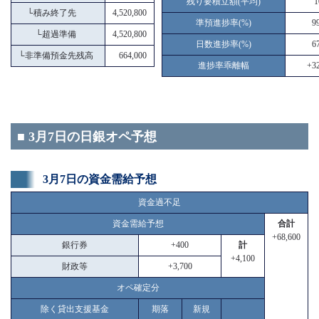
残り要積立額(平均)
1
└
積み終了先
4,520,800
準預進捗率(%)
9
└
超過準備
4,520,800
日数進捗率(%)
6
└
非準備預金先残高
664,000
進捗率乖離幅
+32
■ 3月7日の日銀オペ予想
3月7日の資金需給予想
資金過不足
資金需給予想
合計
+68,600
銀行券
+400
計
+4,100
財政等
+3,700
オペ確定分
除く貸出支援基金
期落
新規