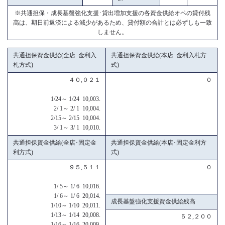
※共通担保・成長基盤強化支援･貸出増加支援の各資金供給オペの貸付残
高は、期日前返済による減少があるため、貸付額の合計とは必ずしも一致
しません。
共通担保資金供給(全店･金利入
共通担保資金供給(本店･金利入札方
札方式)
式)
４０,０２１
０
1/24～ 1/24 10,003.
2/ 1～ 2/ 1 10,004.
2/15～ 2/15 10,004.
3/ 1～ 3/ 1 10,010.
共通担保資金供給(全店･固定金
共通担保資金供給(本店･固定金利方
利方式)
式)
９５,５１１
０
1/ 5～ 1/ 6 10,016.
1/ 6～ 1/ 6 20,014.
成長基盤強化支援資金供給残高
1/10～ 1/10 20,011.
1/13～ 1/14 20,008.
５２,２００
1/16～ 1/16 20,009.