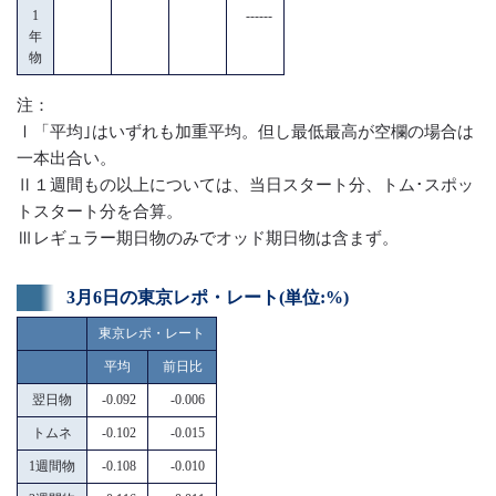
1
------
年
物
注：
Ⅰ「平均｣はいずれも加重平均。但し最低最高が空欄の場合は
一本出合い。
Ⅱ１週間もの以上については、当日スタート分、トム･スポッ
トスタート分を合算。
Ⅲレギュラー期日物のみでオッド期日物は含まず。
3月6日の東京レポ・レート(単位:%)
東京レポ・レート
平均
前日比
翌日物
-0.092
-0.006
トムネ
-0.102
-0.015
1週間物
-0.108
-0.010