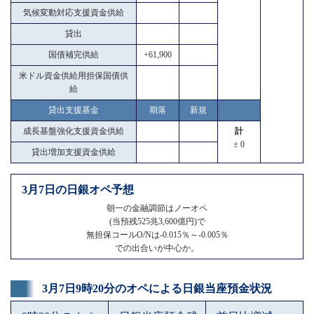
気候変動対応支援資金供給
貸出
国債補完供給
+61,900
米ドル資金供給用担保国債供
給
貸出支援基金
期落
新規
成長基盤強化支援資金供給
計
± 0
貸出増加支援資金供給
3月7日の日銀オペ予想
朝一の金融調節はノーオペ
(当預残525兆3,600億円)で
無担保コールO/Nは-0.015％～-0.005％
での出合いが中心か。
3月7日9時20分のオペによる日銀当座預金状況