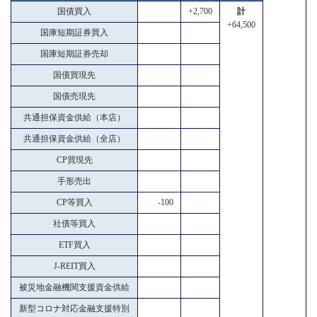
国債買入
+2,700
計
+64,500
国庫短期証券買入
国庫短期証券売却
国債買現先
国債売現先
共通担保資金供給（本店）
共通担保資金供給（全店）
CP買現先
手形売出
CP等買入
-100
社債等買入
ETF買入
J-REIT買入
被災地金融機関支援資金供給
新型コロナ対応金融支援特別