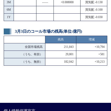
3M
------
+0.008000
買気配 -0.130
6M
買気配 -0.100
1Y
買気配 -0.030
3月3日のコール市場の残高(単位:億円)
残高
増減
全国市場残高
211,843
+10,794
（うち、有担）
29,801
+581
（うち、無担）
182,042
+10,213
個人情報保護宣言