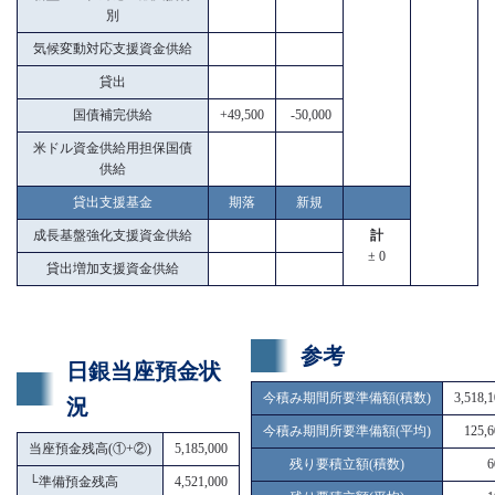
別
気候変動対応支援資金供給
貸出
国債補完供給
+49,500
-50,000
米ドル資金供給用担保国債
供給
貸出支援基金
期落
新規
成長基盤強化支援資金供給
計
± 0
貸出増加支援資金供給
参考
日銀当座預金状
今積み期間所要準備額(積数)
3,518,
況
今積み期間所要準備額(平均)
125,6
当座預金残高(①+②)
5,185,000
残り要積立額(積数)
6
└
準備預金残高
4,521,000