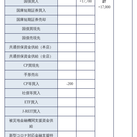
国債買入
+17,700
計
+17,000
国庫短期証券買入
国庫短期証券売却
国債買現先
国債売現先
共通担保資金供給（本店）
共通担保資金供給（全店）
CP買現先
手形売出
CP等買入
-200
社債等買入
ETF買入
J-REIT買入
被災地金融機関支援資金供
給
新型コロナ対応金融支援特