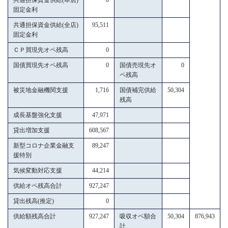
固定金利
共通担保資金供給(全店)
95,511
固定金利
ＣＰ買現先オペ残高
0
国債買現先オペ残高
0
国債売現先オ
0
ペ残高
被災地金融機関支援
1,716
国債補完供給
50,304
残高
成長基盤強化支援
47,971
貸出増加支援
608,567
新型コロナ企業金融支
89,247
援特別
気候変動対応支援
44,214
供給オペ残高合計
927,247
貸出残高(推定)
0
供給額残高合計
927,247
吸収オペ額合
50,304
876,943
計