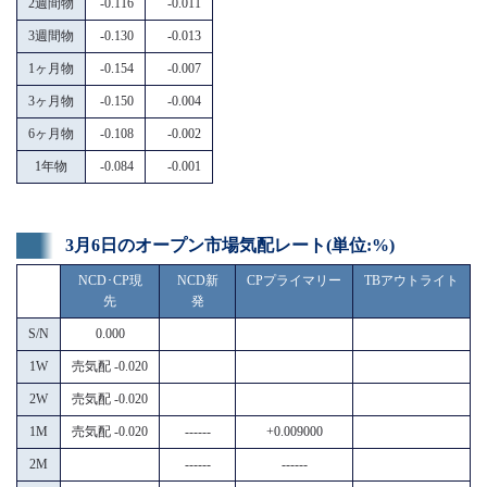
2週間物
-0.116
-0.011
3週間物
-0.130
-0.013
1ヶ月物
-0.154
-0.007
3ヶ月物
-0.150
-0.004
6ヶ月物
-0.108
-0.002
1年物
-0.084
-0.001
3月6日のオープン市場気配レート(単位:%)
NCD･CP現
NCD新
CPプライマリー
TBアウトライト
先
発
S/N
0.000
1W
売気配 -0.020
2W
売気配 -0.020
1M
売気配 -0.020
------
+0.009000
2M
------
------