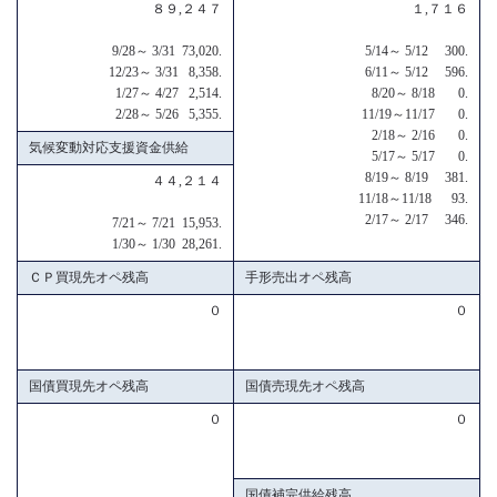
８９,２４７
１,７１６
9/28～ 3/31 73,020.
5/14～ 5/12 300.
12/23～ 3/31 8,358.
6/11～ 5/12 596.
1/27～ 4/27 2,514.
8/20～ 8/18 0.
2/28～ 5/26 5,355.
11/19～11/17 0.
2/18～ 2/16 0.
気候変動対応支援資金供給
5/17～ 5/17 0.
8/19～ 8/19 381.
４４,２１４
11/18～11/18 93.
2/17～ 2/17 346.
7/21～ 7/21 15,953.
1/30～ 1/30 28,261.
ＣＰ買現先オペ残高
手形売出オペ残高
０
０
国債買現先オペ残高
国債売現先オペ残高
０
０
国債補完供給残高