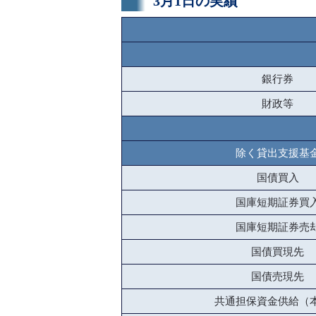
3月1日の実績
銀行券
財政等
除く貸出支援基
国債買入
国庫短期証券買
国庫短期証券売
国債買現先
国債売現先
共通担保資金供給（