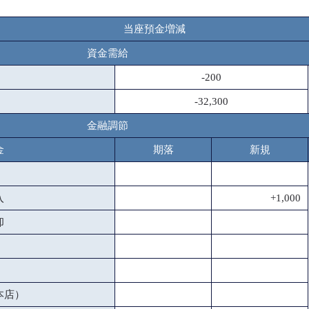
当座預金増減
資金需給
-200
-32,300
金融調節
金
期落
新規
入
+1,000
却
本店）