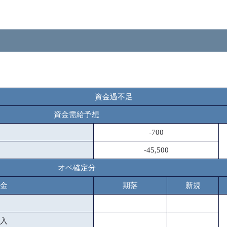
資金過不足
資金需給予想
-700
-45,500
オペ確定分
金
期落
新規
入