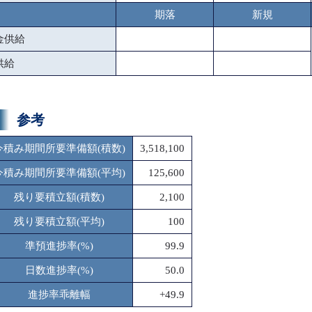
期落
新規
金供給
供給
参考
今積み期間所要準備額(積数)
3,518,100
今積み期間所要準備額(平均)
125,600
残り要積立額(積数)
2,100
残り要積立額(平均)
100
準預進捗率(%)
99.9
日数進捗率(%)
50.0
進捗率乖離幅
+49.9