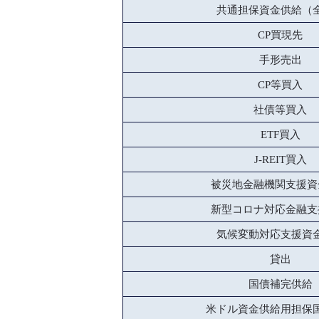
共通担保資金供給（
CP買現先
手形売出
CP等買入
社債等買入
ETF買入
J-REIT買入
被災地金融機関支援資
新型コロナ対応金融支
気候変動対応支援資
貸出
国債補完供給
米ドル資金供給用担保