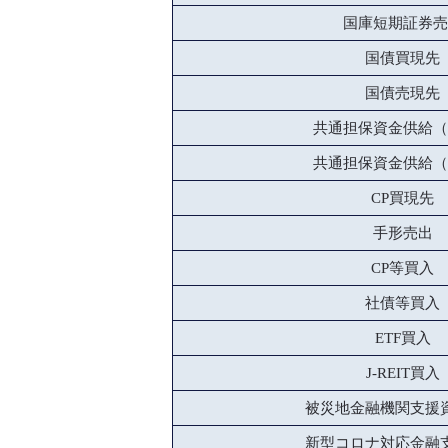
国庫短期証券売
国債買現先
国債売現先
共通担保資金供給（
共通担保資金供給（
CP買現先
手形売出
CP等買入
社債等買入
ETF買入
J-REIT買入
被災地金融機関支援
新型コロナ対応金融