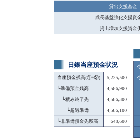
貸出支援基金
成長基盤強化支援資
貸出増加支援資金
日銀当座預金状況
当座預金残高(①+②)
5,235,500
└
準備預金残高
4,586,900
└
積み終了先
4,586,300
└
超過準備
4,586,100
└
非準備預金先残高
648,600