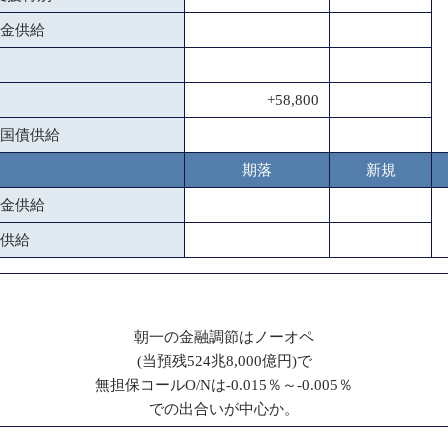
金供給
+58,800
国債供給
期落
新規
金供給
供給
朝一の金融調節はノーオペ
(当預残524兆8,000億円)で
無担保コールO/Nは-0.015％～-0.005％
での出合いが中心か。