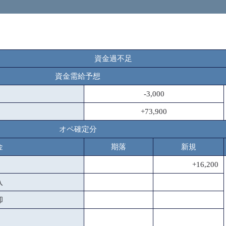
資金過不足
資金需給予想
-3,000
+73,900
オペ確定分
金
期落
新規
+16,200
入
却