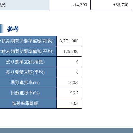
供給
-14,300
+36,700
参考
今積み期間所要準備額(積数)
3,771,000
今積み期間所要準備額(平均)
125,700
残り要積立額(積数)
0
残り要積立額(平均)
0
準預進捗率(%)
100.0
日数進捗率(%)
96.7
進捗率乖離幅
+3.3