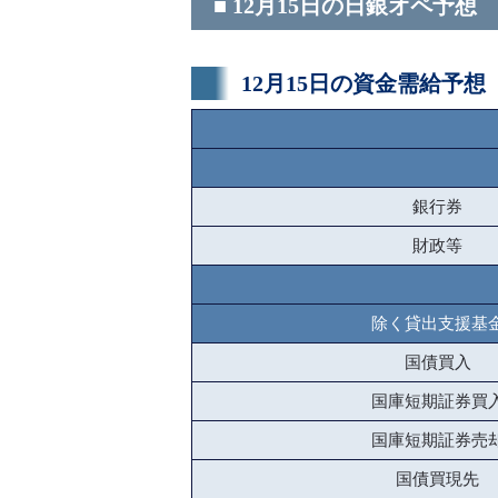
■ 12月15日の日銀オペ予想
12月15日の資金需給予想
銀行券
財政等
除く貸出支援基
国債買入
国庫短期証券買
国庫短期証券売
国債買現先