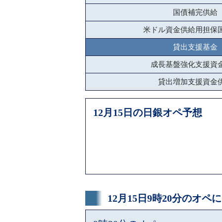
国債補完供給
米ドル資金供給用担保
貸出支援基金
成長基盤強化支援資
貸出増加支援資金
12月15日の日銀オペ予想
12月15日9時20分のオ