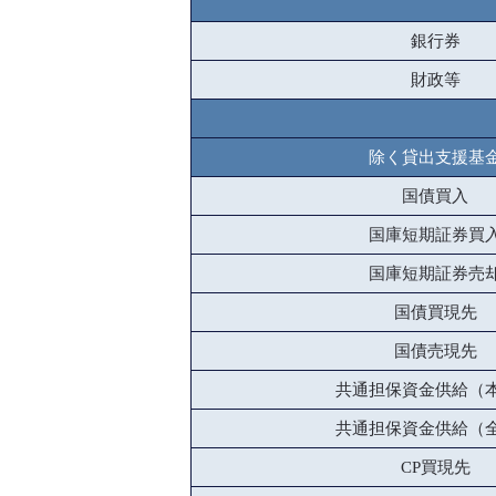
銀行券
財政等
除く貸出支援基
国債買入
国庫短期証券買
国庫短期証券売
国債買現先
国債売現先
共通担保資金供給（
共通担保資金供給（
CP買現先