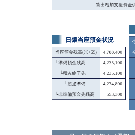
貸出増加支援資金
日銀当座預金状況
当座預金残高(①+②)
4,788,400
└
準備預金残高
4,235,100
└
積み終了先
4,235,100
└
超過準備
4,234,800
└
非準備預金先残高
553,300