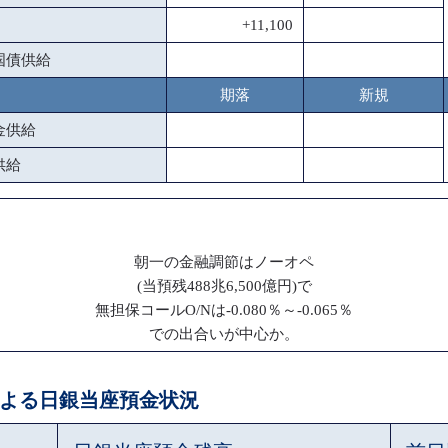
+11,100
国債供給
期落
新規
金供給
供給
朝一の金融調節はノーオペ
(当預残488兆6,500億円)で
無担保コールO/Nは-0.080％～-0.065％
での出合いが中心か。
ペによる日銀当座預金状況