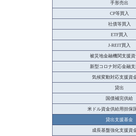
手形売出
CP等買入
社債等買入
ETF買入
J-REIT買入
被災地金融機関支援資
新型コロナ対応金融支
気候変動対応支援資
貸出
国債補完供給
米ドル資金供給用担保
貸出支援基金
成長基盤強化支援資