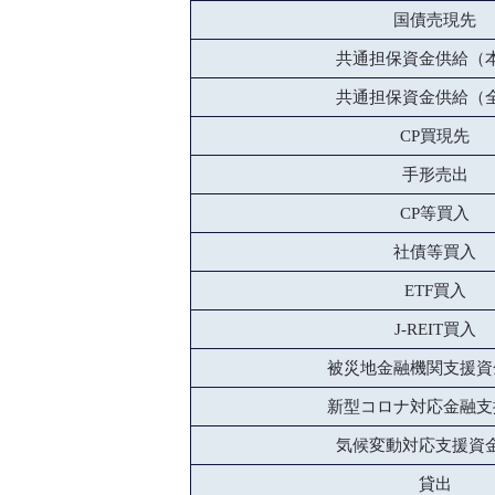
国債売現先
共通担保資金供給（
共通担保資金供給（
CP買現先
手形売出
CP等買入
社債等買入
ETF買入
J-REIT買入
被災地金融機関支援資
新型コロナ対応金融支
気候変動対応支援資
貸出