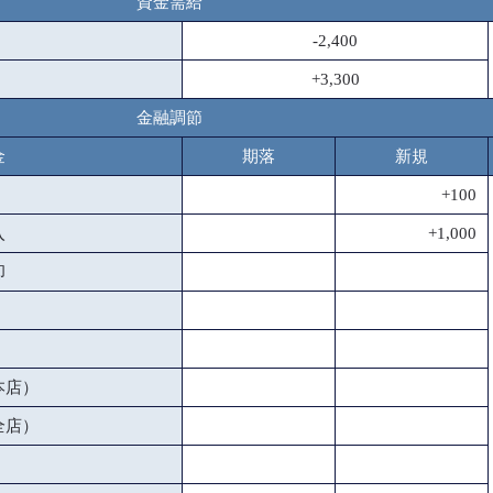
資金需給
-2,400
+3,300
金融調節
金
期落
新規
+100
入
+1,000
却
本店）
全店）