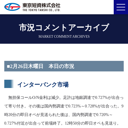
市況コメントアーカイブ
MARKET COMMENT ARCHIVES
■2月26日木曜日 本日の市況
インターバンク市場
無担保コールO/N金利は減少。足許は地銀調達で0.727%が出合っ
て寄り付き。その後は国内勢調達で0.723%～0.728%が出合った。9
時20分の即日オペが見送られた後は、国内勢調達で0.720%～
0.727%付近が出合って前場終了。12時50分の即日オペも見送り。