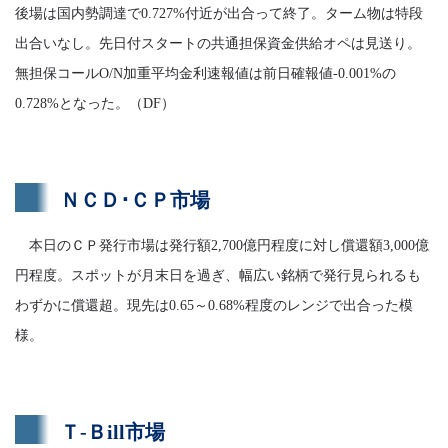
後場は国内勢調達で0.727%付近が出合って終了。ターム物は特段
出合いなし。先日付スタートの共通担保資金供給オペは見送り。
無担保コールO/N加重平均金利速報値は前日確報値-0.001%の
0.728%となった。（DF）
ＮＣＤ･ＣＰ市場
本日のＣＰ発行市場は発行額2,700億円程度に対し償還額3,000億
円程度。スポットが月末日を過ぎ、幅広い銘柄で発行見られるも
わずかに償還超。現先は0.65～0.68%程度のレンジで出合った模
様。
Ｔ-Ｂill市場