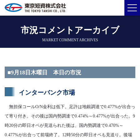
市況コメントアーカイブ
MARKET COMMENT ARCHIVES
■9月18日木曜日 本日の市況
インターバンク市場
無担保コールO/N金利は低下。足許は地銀調達で0.477%が出合っ
て寄り付き。その後は国内勢調達で0.474%～0.477%が出合った。9
時20分の即日オペが見送られた後は、国内勢調達で0.470%～
0.477%が出合って前場終了。12時50分の即日オペも見送り。後場