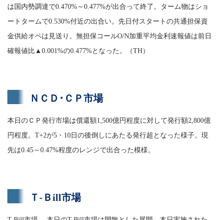
は国内勢調達で0.470%～0.477%が出合って終了。ターム物はショ
ートタームで0.530%付近の出合い。先日付スタートの共通担保資
金供給オペは見送り。無担保コールO/N加重平均金利速報値は前日
確報値比▲0.001%の0.477%となった。（TH）
ＮＣＤ･ＣＰ市場
本日のＣＰ発行市場は償還額1,500億円程度に対して発行額2,800億
円程度。T+2が5・10日の後倒しにあたる発行超となった様子。現
先は0.45～0.47%程度のレンジで出合った模様。
Ｔ-Ｂill市場
T-Bill市場 本日のT-Bill市場は閑散とした展開。本日実施された